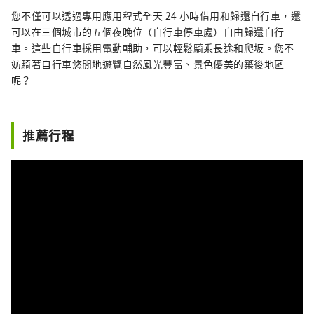
您不僅可以透過專用應用程式全天 24 小時借用和歸還自行車，還
可以在三個城市的五個夜晚位（自行車停車處）自由歸還自行
車。這些自行車採用電動輔助，可以輕鬆騎乘長途和爬坂。您不
妨騎著自行車悠閒地遊覽自然風光豐富、景色優美的築後地區
呢？
推薦行程