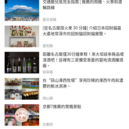
交通鹿兒島完全指南 | 推薦的飛機、火車和渡
輪路線
鹿兒島縣
[從名古屋搭火車 30 分鐘] 介紹日本招財貓最
大產地常滑市的招財貓招財貓展覽。
愛知縣
距離名古屋僅30分鐘車程！來大垣岐阜縣品嚐
清酒吧！這裡有三家備受喜愛的當地清酒釀酒
廠。
岐阜縣
在“蒜山澤西牧場”享用珍稀的澤西牛肉和濃
鬱的軟冰淇淋。
岡山縣
京都7推薦的賞楓景點
京都府