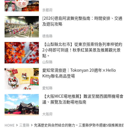
京都府
[2026]德島阿波舞完整指南：時間安排、交通
及遊玩攻略
德島縣
【山梨縣北杜市】從東京搭乘特急列車梓號約
2小時即可到達！秋季紅葉美景及推薦觀光景
點。
山梨縣
愛知常滑旅遊｜Tokonyan 20週年×Hello
Kitty聯名商品登場
愛知縣
【大阪MICE場地推薦】難波至關西國際機場會
議、展覽及活動場地指南
大阪府
HOME
三重縣
充滿歷史與自然結合的魅力。三重縣伊勢市週邊5個推薦旅遊