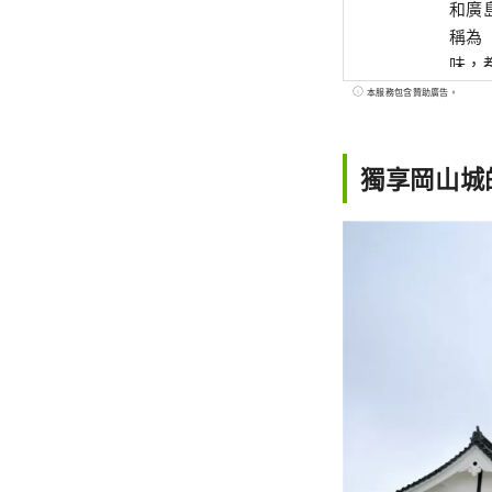
和廣
稱為
味，都
世界
本服務包含贊助廣告。
藝術
獨享岡山城