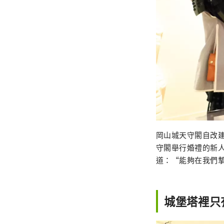
岡山城天守閣自改
守閣舉行婚禮的新
道：“能夠在我們
城堡塔裡只