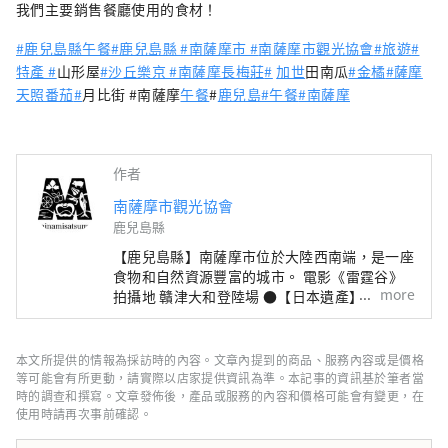
我們主要銷售餐廳使用的食材！
#鹿兒島縣午餐
#鹿兒島縣 #南薩摩市 #
南薩摩
市觀光協會
#
旅遊
#
特產 #
山形屋
#沙丘樂京 #南薩摩長梅莊
#
加世
田南瓜
#金橘
#薩摩
天照番茄
#
月比街 #南薩摩
午餐
#
鹿兒島
#午餐
#南薩摩
作者
南薩摩市觀光協會
鹿兒島縣
【鹿兒島縣】南薩摩市位於大陸西南端，是一座
食物和自然資源豐富的城市。 電影《雷霆谷》
more
拍攝地 贛津大和登陸場 ●【日本遺產】重要傳
統建築群保存地區“加世田藤本” 黑瀨藤次/熱
藤次（南薩摩七三燒酒）的誕生地 ●九州百座
名山“金峰山” ●薩摩半島三大名山之一的野
本文所提供的情報為採訪時的內容。文章內提到的商品、服務內容或是價格
嶽山
等可能會有所更動，請實際以店家提供資訊為準。本記事的資訊基於筆者當
時的調查和撰寫。文章發佈後，產品或服務的內容和價格可能會有變更，在
使用時請再次事前確認。