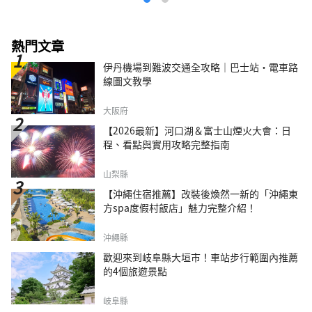
熱門文章
伊丹機場到難波交通全攻略｜巴士站・電車路
線圖文教學
大阪府
【2026最新】河口湖＆富士山煙火大會：日
程、看點與實用攻略完整指南
山梨縣
【沖繩住宿推薦】改裝後煥然一新的「沖繩東
方spa度假村飯店」魅力完整介紹！
沖繩縣
歡迎來到岐阜縣大垣市！車站步行範圍內推薦
的4個旅遊景點
岐阜縣