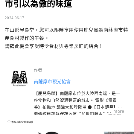
市引以為傲的味道
2024.06.17
在山形屋食堂，您可以限時享用使用鹿兒島縣南薩摩市特
產食材製作的午餐。

請藉此機會享受時令食材與專業烹飪的結合！
作者
南薩摩市觀光協會
【鹿兒島縣】南薩摩市位於大陸西南端，是一
座食物和自然資源豐富的城市。 電影《雷霆
谷》拍攝地 贛津大和登陸場 ●【日本遺產】重
more
要傳統建築群保存地區“加世田藤本” 黑瀨藤
次/熱藤次（南薩摩七三燒酒）的誕生地 ●九州
本服務包含贊助廣告。
百座名山“金峰山” ●薩摩半島三大名山之一