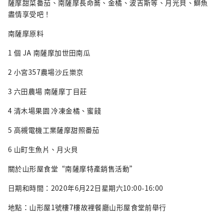
薩摩甜菜番茄、南薩摩長命蕎、金橘、波吉斯等、月光貝、鰤魚
盡情享受吧！
南薩摩原料
1 個 JA 南薩摩加世田南瓜
2 小宮357農場沙丘樂京
3 六田農場 南薩摩丁目莊
4 清木場果園 冷凍金橘、蜜餞
5 高槻電機工業薩摩甜照番茄
6 山町生魚片、月火貝
關於山形屋食堂“南薩摩特產銷售活動”
日期和時間：2020年6月22日星期六10:00-16:00
地點：山形屋1號樓7樓故裡餐廳山形屋食堂前舉行