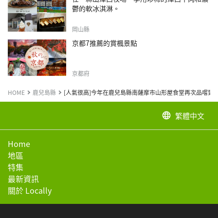
鬱的軟冰淇淋。
岡山縣
京都7推薦的賞楓景點
京都府
HOME
鹿兒島縣
[人氣很高]今年在鹿兒島縣南薩摩市山形屋食堂再次品嚐到
繁體中文
language
Home
地區
特集
最新資訊
關於 Locally