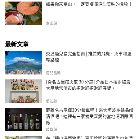
如果你來富山，一定要嚐嚐這些美味的食物！
富山縣
最新文章
交通鹿兒島完全指南 | 推薦的飛機、火車和渡
輪路線
鹿兒島縣
[從名古屋搭火車 30 分鐘] 介紹日本招財貓最
大產地常滑市的招財貓招財貓展覽。
愛知縣
距離名古屋僅30分鐘車程！來大垣岐阜縣品嚐
清酒吧！這裡有三家備受喜愛的當地清酒釀酒
廠。
岐阜縣
在“蒜山澤西牧場”享用珍稀的澤西牛肉和濃