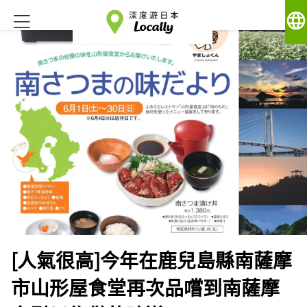
language
[人氣很高]今年在鹿兒島縣南薩摩
市山形屋食堂再次品嚐到南薩摩