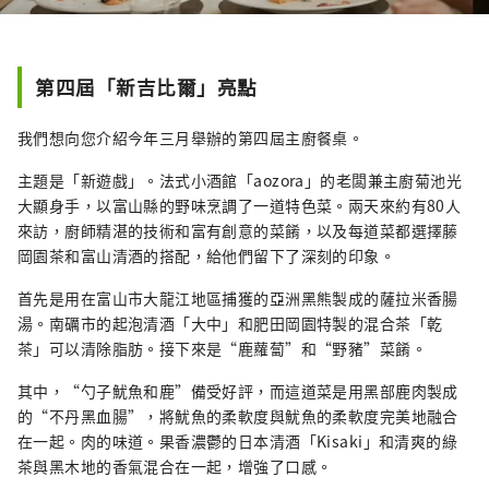
第四屆「新吉比爾」亮點
我們想向您介紹今年三月舉辦的第四屆主廚餐桌。
主題是「新遊戲」。法式小酒館「aozora」的老闆兼主廚菊池光
大顯身手，以富山縣的野味烹調了一道特色菜。兩天來約有80人
來訪，廚師精湛的技術和富有創意的菜餚，以及每道菜都選擇藤
岡園茶和富山清酒的搭配，給他們留下了深刻的印象。
首先是用在富山市大龍江地區捕獲的亞洲黑熊製成的薩拉米香腸
湯。南礪市的起泡清酒「大中」和肥田岡園特製的混合茶「乾
茶」可以清除脂肪。接下來是“鹿蘿蔔”和“野豬”菜餚。
其中，“勺子魷魚和鹿”備受好評，而這道菜是用黑部鹿肉製成
的“不丹黑血腸”，將魷魚的柔軟度與魷魚的柔軟度完美地融合
在一起。肉的味道。果香濃鬱的日本清酒「Kisaki」和清爽的綠
茶與黑木地的香氣混合在一起，增強了口感。