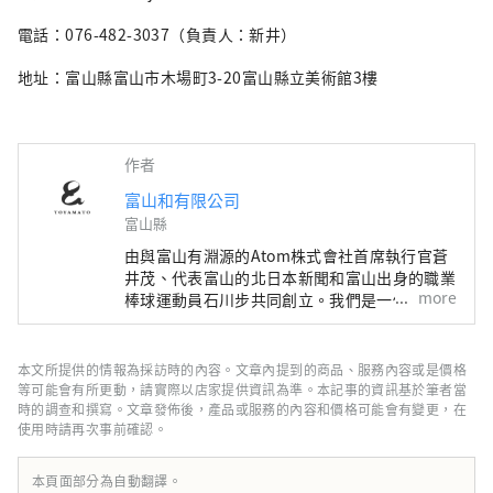
電話：076-482-3037（負責人：新井）
地址：富山縣富山市木場町3-20富山縣立美術館3樓
作者
富山和有限公司
富山縣
由與富山有淵源的Atom株式會社首席執行官蒼
井茂、代表富山的北日本新聞和富山出身的職業
more
棒球運動員石川步共同創立。我們是一個與富山
有聯繫、與富山一起創造新事業的團隊。 如果
將“地區振興”定義為利用日本各地區的特點，
遏制東京的過度集中，創造可持續發展的社會，
本文所提供的情報為採訪時的內容。文章內提到的商品、服務內容或是價格
那麼富山和所追求的“地區覺醒”則完全不同。
等可能會有所更動，請實際以店家提供資訊為準。本記事的資訊基於筆者當
許多熱愛富山的人們會重新發現富山的魅力，為
時的調查和撰寫。文章發佈後，產品或服務的內容和價格可能會有變更，在
使用時請再次事前確認。
它感到自豪，並主動將它傳播到世界各地，而不
是由當地政府或政府主導。歸根結底，主角是
“人”，我相信多元化的人混合在一起會增強富
本頁面部分為自動翻譯。