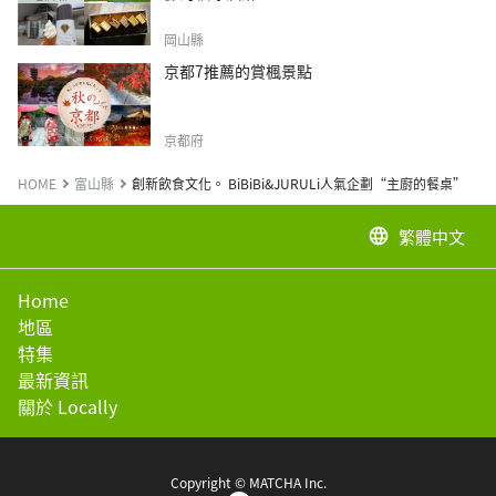
岡山縣
京都7推薦的賞楓景點
京都府
HOME
富山縣
創新飲食文化。 BiBiBi&JURULi人氣企劃“主廚的餐桌”
繁體中文
language
Home
地區
特集
最新資訊
關於 Locally
Copyright © MATCHA Inc.