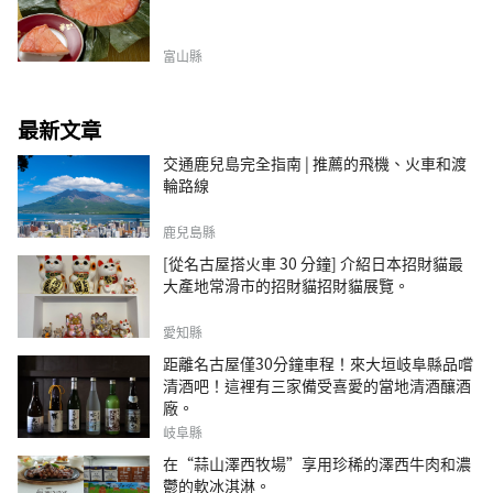
富山縣
最新文章
交通鹿兒島完全指南 | 推薦的飛機、火車和渡
輪路線
鹿兒島縣
[從名古屋搭火車 30 分鐘] 介紹日本招財貓最
大產地常滑市的招財貓招財貓展覽。
愛知縣
距離名古屋僅30分鐘車程！來大垣岐阜縣品嚐
清酒吧！這裡有三家備受喜愛的當地清酒釀酒
廠。
岐阜縣
在“蒜山澤西牧場”享用珍稀的澤西牛肉和濃
鬱的軟冰淇淋。