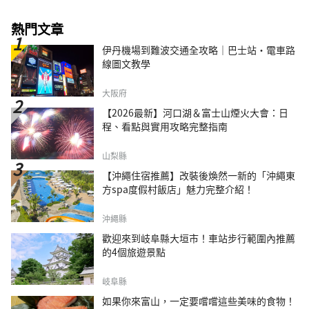
熱門文章
伊丹機場到難波交通全攻略｜巴士站・電車路
線圖文教學
大阪府
【2026最新】河口湖＆富士山煙火大會：日
程、看點與實用攻略完整指南
山梨縣
【沖繩住宿推薦】改裝後煥然一新的「沖繩東
方spa度假村飯店」魅力完整介紹！
沖繩縣
歡迎來到岐阜縣大垣市！車站步行範圍內推薦
的4個旅遊景點
岐阜縣
如果你來富山，一定要嚐嚐這些美味的食物！