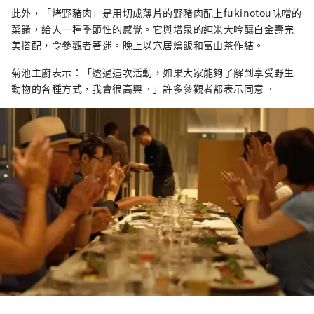
此外，「烤野豬肉」是用切成薄片的野豬肉配上fukinotou味噌的
菜餚，給人一種季節性的感覺。它與增泉的純米大吟釀白金壽完
美搭配，令參觀者著迷。晚上以穴居燴飯和富山茶作結。
菊池主廚表示：「透過這次活動，如果大家能夠了解到享受野生
動物的各種方式，我會很高興。」許多參觀者都表示同意。