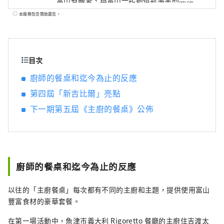
富山有聯繫、與富山一起創造新事業的團隊。
如果將“地區振興”定義為利用日本各地區的
本服務包含贊助廣告。
特點，遏制東京的過度集中，創造可持續發展
的社會，那麼富山和所追求的“地區覺醒”則
完全不同。許多熱愛富山的人們會重新發現富
山的魅力，為它感到自豪，並主動將它傳播到
目次
世界各地，而不是由當地政府或政府主導。歸
廚師的餐桌和迄今為止的反應
根結底，主角是“人”，我相信多元化的人混
第四屆「新吉比爾」亮點
合在一起會增強富山的吸引力。
下一期第五屆《主廚的餐桌》公佈
廚師的餐桌和迄今為止的反應
以往的「主廚餐桌」每次都有不同的主廚和主題，提供使用富山
豐富食材的豪華套餐。
在第一場活動中，魚津市義大利 Rigoretto 餐廳的主廚住吉渡太