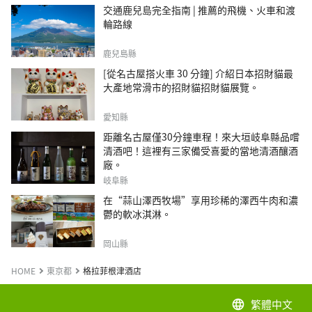
交通鹿兒島完全指南 | 推薦的飛機、火車和渡
輪路線
鹿兒島縣
[從名古屋搭火車 30 分鐘] 介紹日本招財貓最
大產地常滑市的招財貓招財貓展覽。
愛知縣
距離名古屋僅30分鐘車程！來大垣岐阜縣品嚐
清酒吧！這裡有三家備受喜愛的當地清酒釀酒
廠。
岐阜縣
在“蒜山澤西牧場”享用珍稀的澤西牛肉和濃
鬱的軟冰淇淋。
岡山縣
HOME
東京都
格拉菲根津酒店
繁體中文
language