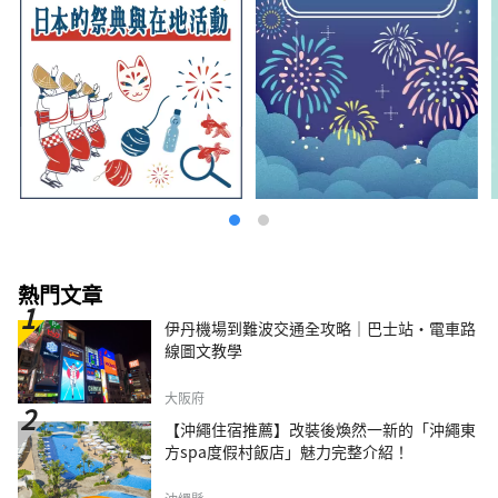
熱門文章
伊丹機場到難波交通全攻略｜巴士站・電車路
線圖文教學
大阪府
【沖繩住宿推薦】改裝後煥然一新的「沖繩東
方spa度假村飯店」魅力完整介紹！