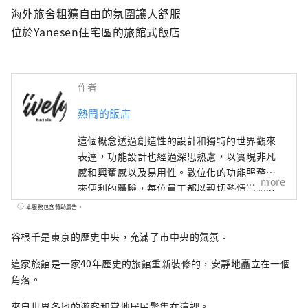
海外旅舍粗獷自由的氛圍讓人舒服

位於Yanesen住宅區的旅館式飯店
作者
熱鬧的飯店
這個概念透過創造性的設計和獨特的世界觀來
表達，功能設計也經過深思熟慮，以實現非凡
感和興奮感以及易用性。數位化的功能服務帶
more
來便利的體驗，每位員工都以親切熱情的態度
提供個性化、生動的服務，我們將提供靈活的
本服務包含贊助廣告。
住宿方式，以適應各種生活方式。
谷根千是東京的歷史中央，充滿了市中央的氣氛。
這家旅館是一家40年歷史的旅館重新裝修的，安靜地矗立在一個
角落。
來自世界各地的遊客和當地居民聚集在這裡。