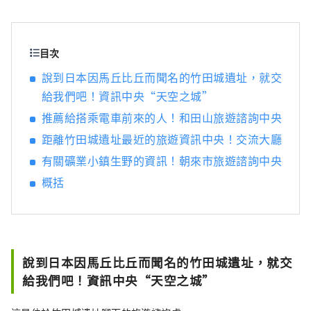
產有丹巴栗子、丹巴黑豆，夏季水果則有沙丘
瓜，因此，這裡一年四季都能品嚐到美食。 如
果我能夠分享一些訊息，讓人們可以多次遊覽
廣闊的近畿北部地區，並享受火車旅行的樂
目次
趣，我將感到非常高興。
說到日本因馬丘比丘而聞名的竹田城遺址，就交
給我們吧！資訊中央“天空之城”
推薦給搭乘電車前來的人！和田山旅遊諮詢中央
距離竹田城遺址最近的旅遊資訊中央！交流大廳
有關礦業小鎮生野的資訊！朝來市旅遊諮詢中央
概括
說到日本因馬丘比丘而聞名的竹田城遺址，就交
給我們吧！資訊中央“天空之城”