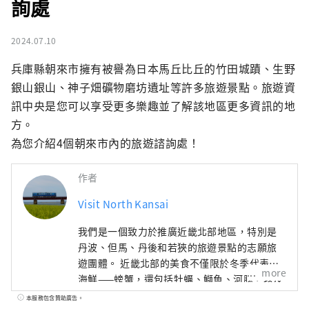
詢處
2024.07.10
兵庫縣朝來市擁有被譽為日本馬丘比丘的竹田城蹟、生野
銀山銀山、神子畑礦物磨坊遺址等許多旅遊景點。旅遊資
訊中央是您可以享受更多樂趣並了解該地區更多資訊的地
方。

為您介紹4個朝來市內的旅遊諮詢處！
作者
Visit North Kansai
我們是一個致力於推廣近畿北部地區，特別是
丹波、但馬、丹後和若狹的旅遊景點的志願旅
遊團體。 近畿北部的美食不僅限於冬季代表性
more
海鮮——螃蟹，還包括牡蠣、鰤魚、河豚，以及
夏季的美味，如海蛤、岩蠔、白魷魚。山區特
本服務包含贊助廣告。