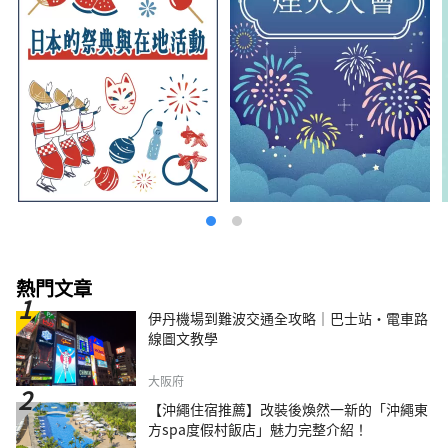
熱門文章
伊丹機場到難波交通全攻略｜巴士站・電車路
線圖文教學
大阪府
【沖繩住宿推薦】改裝後煥然一新的「沖繩東
方spa度假村飯店」魅力完整介紹！