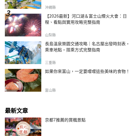
沖繩縣
【2026最新】河口湖＆富士山煙火大會：日
程、看點與實用攻略完整指南
山梨縣
長島溫泉樂園交通攻略｜名古屋出發時刻表・
乘車地點・搭乘方式完整指南
三重縣
如果你來富山，一定要嚐嚐這些美味的食物！
富山縣
最新文章
京都7推薦的賞楓景點