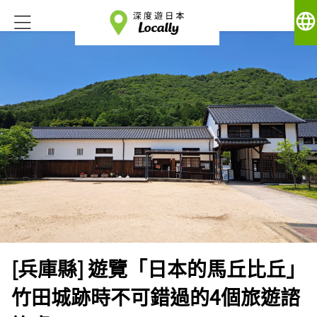
language
[兵庫縣] 遊覽「日本的馬丘比丘」
竹田城跡時不可錯過的4個旅遊諮