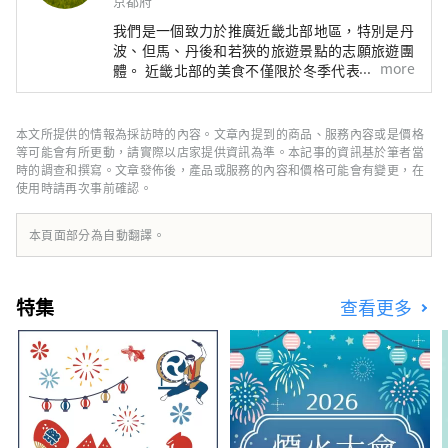
京都府
我們是一個致力於推廣近畿北部地區，特別是丹
波、但馬、丹後和若狹的旅遊景點的志願旅遊團
more
體。 近畿北部的美食不僅限於冬季代表性海鮮
——螃蟹，還包括牡蠣、鰤魚、河豚，以及夏季
的美味，如海蛤、岩蠔、白魷魚。山區特產有丹
巴栗子、丹巴黑豆，夏季水果則有沙丘瓜，因
本文所提供的情報為採訪時的內容。文章內提到的商品、服務內容或是價格
此，這裡一年四季都能品嚐到美食。 如果我能
等可能會有所更動，請實際以店家提供資訊為準。本記事的資訊基於筆者當
夠分享一些訊息，讓人們可以多次遊覽廣闊的近
時的調查和撰寫。文章發佈後，產品或服務的內容和價格可能會有變更，在
使用時請再次事前確認。
畿北部地區，並享受火車旅行的樂趣，我將感到
非常高興。
本頁面部分為自動翻譯。
特集
查看更多