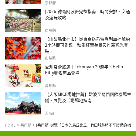
京都府
[2026]德島阿波舞完整指南：時間安排、交通
及遊玩攻略
德島縣
【山梨縣北杜市】從東京搭乘特急列車梓號約
2小時即可到達！秋季紅葉美景及推薦觀光景
點。
山梨縣
愛知常滑旅遊｜Tokonyan 20週年×Hello
Kitty聯名商品登場
愛知縣
【大阪MICE場地推薦】難波至關西國際機場會
議、展覽及活動場地指南
大阪府
HOME
兵庫縣
[兵庫縣] 遊覽「日本的馬丘比丘」竹田城跡時不可錯過的4個