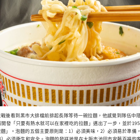
在戰後看到黑市大排檔前排起長隊等待一碗拉麵，他感覺到隊伍中
著開發「只要有熱水就可以在家裡吃的拉麵」邁出了一步，並於195
麵」。泡麵的五個主要原則是：1）必須美味，2）必須易於準備
，5）必須衛生和安全。泡麵的發祥地是在大阪市池田市安藤百福的