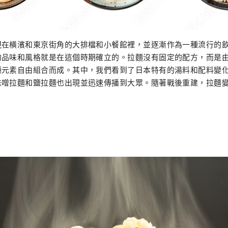
現在橫濱和東京街角的大排檔和小餐館裡，並逐漸作為一種流行的
的品味和風格就是在這個時期確立的。拉麵沒有固定的配方，而是
種元素自由組合而成。其中，我們看到了日本特有的湯料和配料變
味噌拉麵和鹽拉麵也出現並迅速傳播到大眾。隨著戰後重建，拉麵