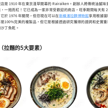
是 1910 年在東京淺草開幕的 Rairaiken。創辦人將傳統油
一炮而紅！它已成為一家非常受歡迎的商店，旺季期間每天有 2,500 
於 1976 年關閉，但您現在可以在
新橫濱拉麵博物館
享用根據當
是100%完美的複製品，但它是根據透過研究獲得的證詞和史實
和沙丁魚乾。
（拉麵的5大要素）