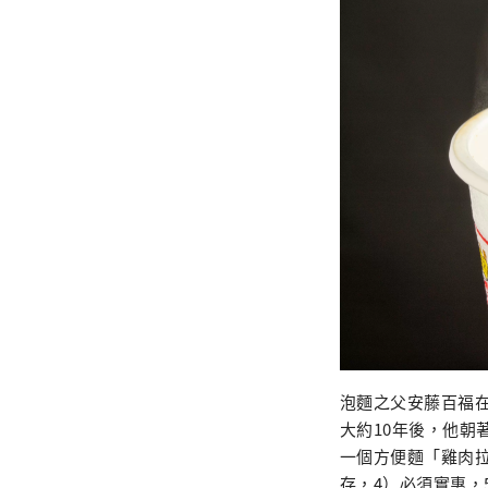
泡麵之父安藤百福
大約10年後，他朝
一個方便麵「雞肉拉
存，4）必須實惠