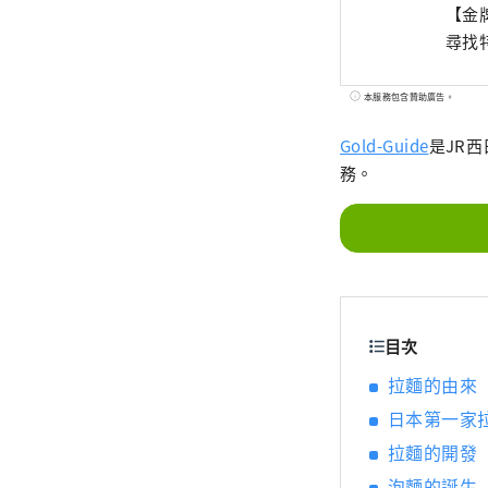
【金
尋找
本服務包含贊助廣告。
Gold-Guide
是JR
務。
目次
拉麵的由來
日本第一家
拉麵的開發
泡麵的誕生