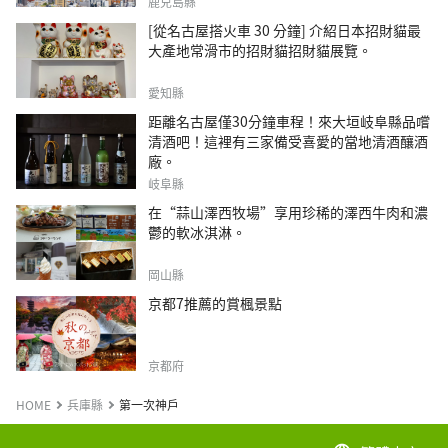
鹿兒島縣
[從名古屋搭火車 30 分鐘] 介紹日本招財貓最
大產地常滑市的招財貓招財貓展覽。
愛知縣
距離名古屋僅30分鐘車程！來大垣岐阜縣品嚐
清酒吧！這裡有三家備受喜愛的當地清酒釀酒
廠。
岐阜縣
在“蒜山澤西牧場”享用珍稀的澤西牛肉和濃
鬱的軟冰淇淋。
岡山縣
京都7推薦的賞楓景點
京都府
HOME
兵庫縣
第一次神戶