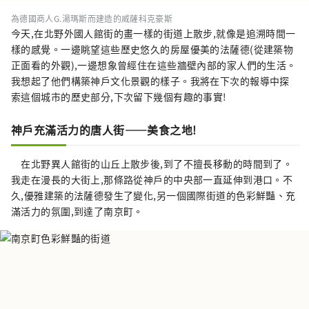
為德國商人G.湯瑪斯而建造的威薩科克豪斯
今天,在北野外國人館街的畫一樣的街道上散步,就像是追溯時間一
樣的感覺。一邊眺望這些歷史悠久的房屋優美的法薩德(從建築物
正面看的外觀),一邊想象曾經住在這些牆壁內部的家人們的生活。
我想起了他們構築神戶文化景觀的樣子。我將在下次的報導中探
索這個城市的歷史部分,下次留下幾個有趣的事實!
神戶充滿活力的唐人街——美食之地!
在北野異人館街的山丘上散步後,到了不擅長移動的時間到了。
我走在漫長的大街上,那條路從神戶的中央部一直延伸到港口。不
久,優雅建築的法薩德發生了變化,另一個國際街道的色彩鮮豔、充
滿活力的氛圍,到達了南京町。