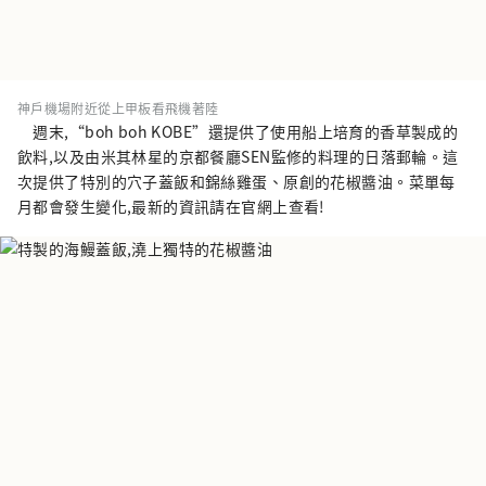
神戶機場附近從上甲板看飛機著陸
週末,“boh boh KOBE”還提供了使用船上培育的香草製成的
飲料,以及由米其林星的京都餐廳SEN監修的料理的日落郵輪。這
次提供了特別的穴子蓋飯和錦絲雞蛋、原創的花椒醬油。菜單每
月都會發生變化,最新的資訊請在官網上查看!