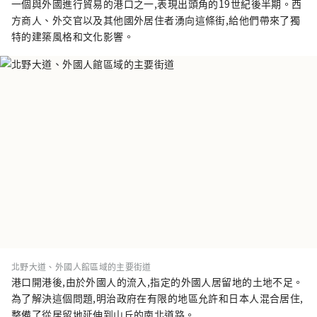
一個與外國進行貿易的港口之一,表現出頭角的19世紀後半期。西
方商人、外交官以及其他國外居住者湧向這條街,給他們帶來了獨
特的建築風格和文化影響。
北野大道、外國人館區域的主要街道
港口開港後,由於外國人的流入,指定的外國人居留地的土地不足。
為了解決這個問題,明治政府在有限的地區允許和日本人混合居住,
整備了從居留地延伸到山丘的南北道路。