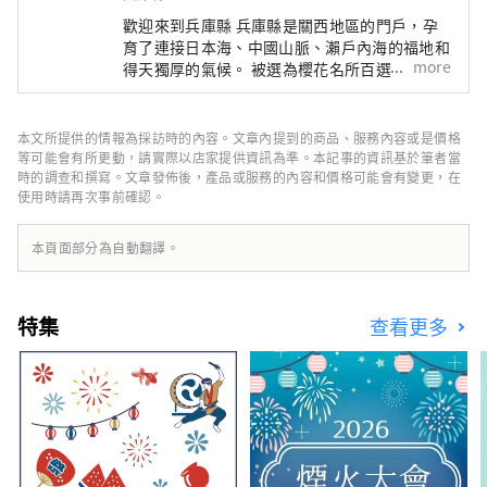
歡迎來到兵庫縣 兵庫縣是關西地區的門戶，孕
育了連接日本海、中國山脈、瀨戶內海的福地和
more
得天獨厚的氣候。 被選為櫻花名所百選之一的
世界遺產姬路城、六甲山的全景夜景等，有許多
令人驚嘆的美景。 世界聞名的神戶品牌“神戶
牛”是但馬牛的代名詞，是日本頂級牛肉之一，
本文所提供的情報為採訪時的內容。文章內提到的商品、服務內容或是價格
而清酒米“兵庫山田錦”則是讓您舌頭驚喜的寶
等可能會有所更動，請實際以店家提供資訊為準。本記事的資訊基於筆者當
石。 有馬溫泉是著名的溫泉，城崎溫泉曾出現
時的調查和撰寫。文章發佈後，產品或服務的內容和價格可能會有變更，在
使用時請再次事前確認。
在許多文學作品中。在大自然的包圍下，您可以
放鬆身心。 淡路島鳴門漩渦的雷鳴聲、夏季各
地舉辦的煙火大會的動感聲音等，您可以聽到令
本頁面部分為自動翻譯。
人難忘的聲音。 在縣內的藥草園和植物園中，
四季皆有的藥草和花草的溫和宜人的香氣可以治
愈您的身心。 享受刺激視覺、味覺、觸覺、聽
特集
查看更多
覺、嗅覺五種感官的兵庫新旅程。