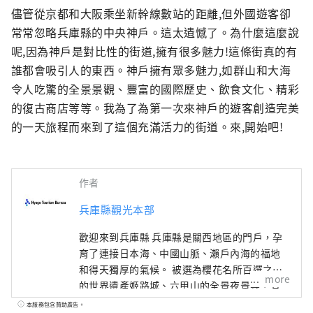
儘管從京都和大阪乘坐新幹線數站的距離,但外國遊客卻
常常忽略兵庫縣的中央神戶。這太遺憾了。為什麼這麼說
呢,因為神戶是對比性的街道,擁有很多魅力!這條街真的有
誰都會吸引人的東西。神戶擁有眾多魅力,如群山和大海
令人吃驚的全景景觀、豐富的國際歷史、飲食文化、精彩
的復古商店等等。我為了為第一次來神戶的遊客創造完美
的一天旅程而來到了這個充滿活力的街道。來,開始吧!
作者
兵庫縣觀光本部
歡迎來到兵庫縣 兵庫縣是關西地區的門戶，孕
育了連接日本海、中國山脈、瀨戶內海的福地
和得天獨厚的氣候。 被選為櫻花名所百選之一
more
的世界遺產姬路城、六甲山的全景夜景等，有
許多令人驚嘆的美景。 世界聞名的神戶品牌
本服務包含贊助廣告。