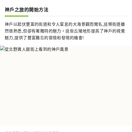
“神戶牛”是但馬牛的代名詞，是日本頂級牛
肉之一，而清酒米“兵庫山田錦”則是讓您舌
神戶之旅的開始方法
頭驚喜的寶石。 有馬溫泉是著名的溫泉，城崎
溫泉曾出現在許多文學作品中。在大自然的包
神戶以起伏豐富的街道和令人窒息的大海景觀而聞名,這條街道雖
圍下，您可以放鬆身心。 淡路島鳴門漩渦的雷
然很熟悉,但卻有著獨特的魅力。這些丘陵地形提高了神戶的視覺
鳴聲、夏季各地舉辦的煙火大會的動感聲音
魅力,提供了豐富難忘的冒險和發現的機會!
等，您可以聽到令人難忘的聲音。 在縣內的藥
草園和植物園中，四季皆有的藥草和花草的溫
和宜人的香氣可以治愈您的身心。 享受刺激視
覺、味覺、觸覺、聽覺、嗅覺五種感官的兵庫
新旅程。