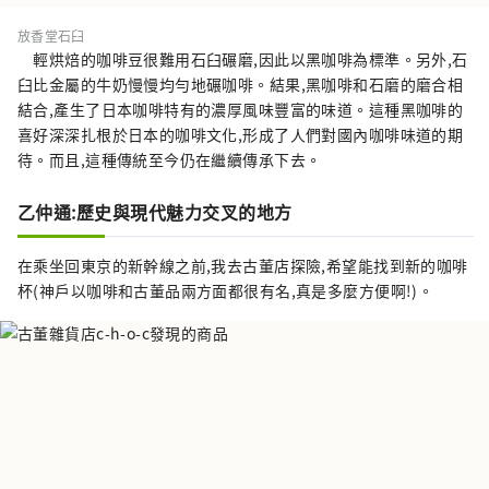
放香堂石臼
輕烘焙的咖啡豆很難用石臼碾磨,因此以黑咖啡為標準。另外,石
臼比金屬的牛奶慢慢均勻地碾咖啡。結果,黑咖啡和石磨的磨合相
結合,產生了日本咖啡特有的濃厚風味豐富的味道。這種黑咖啡的
喜好深深扎根於日本的咖啡文化,形成了人們對國內咖啡味道的期
待。而且,這種傳統至今仍在繼續傳承下去。
乙仲通:歷史與現代魅力交叉的地方
在乘坐回東京的新幹線之前,我去古董店探險,希望能找到新的咖啡
杯(神戶以咖啡和古董品兩方面都很有名,真是多麼方便啊!)。