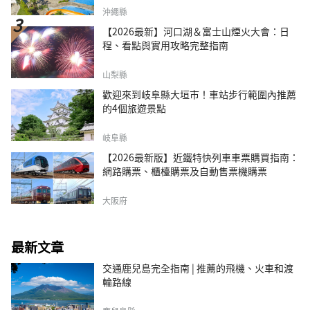
沖繩縣
【2026最新】河口湖＆富士山煙火大會：日
程、看點與實用攻略完整指南
山梨縣
歡迎來到岐阜縣大垣市！車站步行範圍內推薦
的4個旅遊景點
岐阜縣
【2026最新版】近鐵特快列車車票購買指南：
網路購票、櫃檯購票及自動售票機購票
大阪府
最新文章
交通鹿兒島完全指南 | 推薦的飛機、火車和渡
輪路線