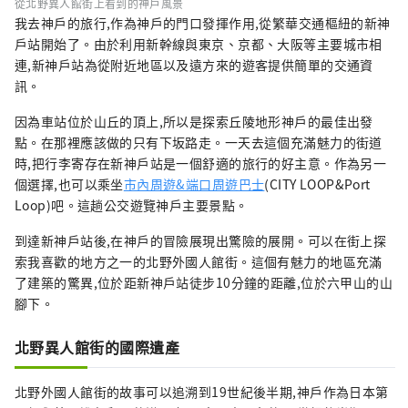
從北野異人館街上看到的神戶風景
我去神戶的旅行,作為神戶的門口發揮作用,從繁華交通樞紐的新神
戶站開始了。由於利用新幹線與東京、京都、大阪等主要城市相
連,新神戶站為從附近地區以及遠方來的遊客提供簡單的交通資
訊。
因為車站位於山丘的頂上,所以是探索丘陵地形神戶的最佳出發
點。在那裡應該做的只有下坂路走。一天去這個充滿魅力的街道
時,把行李寄存在新神戶站是一個舒適的旅行的好主意。作為另一
個選擇,也可以乘坐
市內周遊&端口周遊巴士
(CITY LOOP&Port
Loop)吧。這趟公交遊覽神戶主要景點。
到達新神戶站後,在神戶的冒險展現出驚險的展開。可以在街上探
索我喜歡的地方之一的北野外國人館街。這個有魅力的地區充滿
了建築的驚異,位於距新神戶站徒步10分鐘的距離,位於六甲山的山
腳下。
北野異人館街的國際遺產
北野外國人館街的故事可以追溯到19世紀後半期,神戶作為日本第