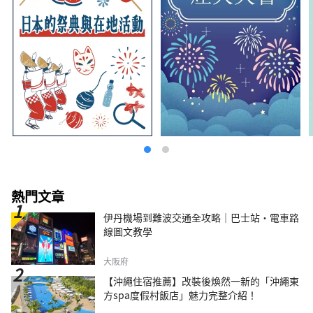
熱門文章
伊丹機場到難波交通全攻略｜巴士站・電車路
線圖文教學
大阪府
【沖繩住宿推薦】改裝後煥然一新的「沖繩東
方spa度假村飯店」魅力完整介紹！