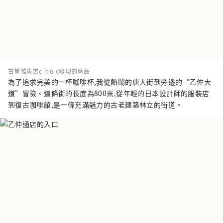
古董雜貨店c-h-o-c發現的商品
為了追求完美的一杯咖啡杯,我從熱鬧的唐人街到旁邊的“乙仲大
道”冒險。這條街的長度為800米,從年輕的日本設計師的服裝店
到復古咖啡館,是一條充滿魅力的古老建築林立的街道。