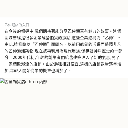
乙仲通店的入口
在今後的報導中,我們期待著能分享乙仲通富有魅力的故事。這個
區域曾經是很多企業經營船貨的據點,這些企業總稱為“乙仲”。
由此,這條路以“乙仲通”而聞名。以前因船貨的活躍而熱鬧非凡
的乙仲通建築物,現在被再利用為現代用途,保存著神戶歷史的一部
分。2000年代初,年輕的創業者們給舊建築注入了新的氣息,開了
一家精致潮流的店鋪。由於房租相對便宜,這樣的店鋪數量逐年增
加,年輕人開始商業的機會也增加了。