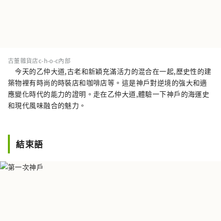
古董雜貨店c-h-o-c內部
今天的乙仲大道,古老和新穎充滿活力的混合在一起,歷史性的建
築物裡有時尚的時裝店和咖啡店等。這是神戶對逆境的強大和適
應變化時代的能力的證明。走在乙仲大道,體驗一下神戶的海運史
和現代風味融合的魅力。
結束語