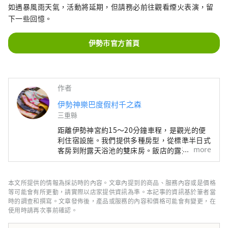
如遇暴風雨天氣，活動將延期，但請務必前往觀看煙火表演，留
下一些回憶。
伊勢市官方首頁
作者
伊勢神樂巴度假村千之森
三重縣
距離伊勢神宮約15～20分鐘車程，是觀光的便
利住宿設施。我們提供多種房型，從標準半日式
more
客房到附露天浴池的雙床房。飯店的露天大浴場
使用溫泉水。 設施內有可自由穿著彩色打掛的
角落、伊勢傳統工藝伊勢片紙繪畫體驗、乒乓球
室、桌球等豐富的活動。
本文所提供的情報為採訪時的內容。文章內提到的商品、服務內容或是價格
等可能會有所更動，請實際以店家提供資訊為準。本記事的資訊基於筆者當
時的調查和撰寫。文章發佈後，產品或服務的內容和價格可能會有變更，在
使用時請再次事前確認。