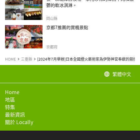
鬱的軟冰淇淋。
岡山縣
京都7推薦的賞楓景點
京都府
HOME
三重縣
[2024年7月舉辦]日本全國煙火藝術家為伊勢神宮奉獻的競技
繁體中文
language
Home
地區
特集
最新資訊
關於 Locally