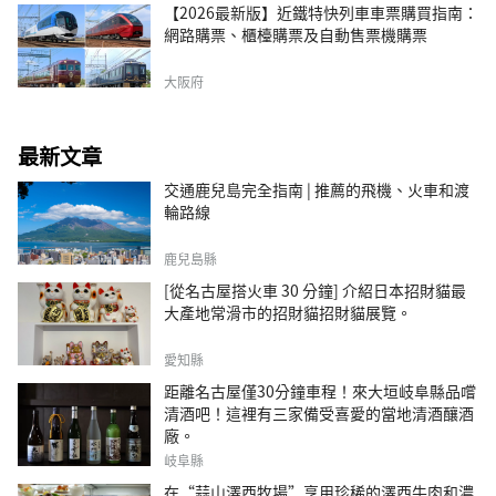
【2026最新版】近鐵特快列車車票購買指南：
網路購票、櫃檯購票及自動售票機購票
大阪府
最新文章
交通鹿兒島完全指南 | 推薦的飛機、火車和渡
輪路線
鹿兒島縣
[從名古屋搭火車 30 分鐘] 介紹日本招財貓最
大產地常滑市的招財貓招財貓展覽。
愛知縣
距離名古屋僅30分鐘車程！來大垣岐阜縣品嚐
清酒吧！這裡有三家備受喜愛的當地清酒釀酒
廠。
岐阜縣
在“蒜山澤西牧場”享用珍稀的澤西牛肉和濃