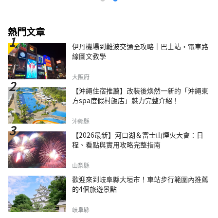
熱門文章
伊丹機場到難波交通全攻略｜巴士站・電車路
線圖文教學
大阪府
【沖繩住宿推薦】改裝後煥然一新的「沖繩東
方spa度假村飯店」魅力完整介紹！
沖繩縣
【2026最新】河口湖＆富士山煙火大會：日
程、看點與實用攻略完整指南
山梨縣
歡迎來到岐阜縣大垣市！車站步行範圍內推薦
的4個旅遊景點
岐阜縣