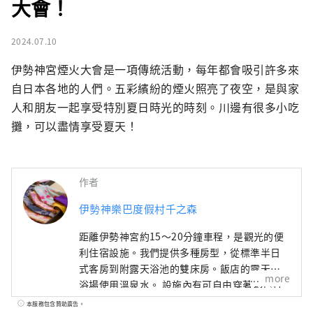
大會！
2024.07.10
伊勢神宮煙火大會是一項傳統活動，每年都會吸引許多來
自日本各地的人們。五彩繽紛的煙火照亮了夜空，是與家
人和朋友一起享受特別夏日時光的時刻。川邊有很多小吃
攤，可以盡情享受夏天！
作者
伊勢神樂巴度假村千之森
距離伊勢神宮約15～20分鐘車程，是觀光的便
利住宿設施。我們提供多種房型，從標準半日
式客房到附露天浴池的雙床房。飯店的露天大
more
浴場使用溫泉水。 設施內有可自由穿著彩色打
掛的角落、伊勢傳統工藝伊勢片紙繪畫體驗、
本服務包含贊助廣告。