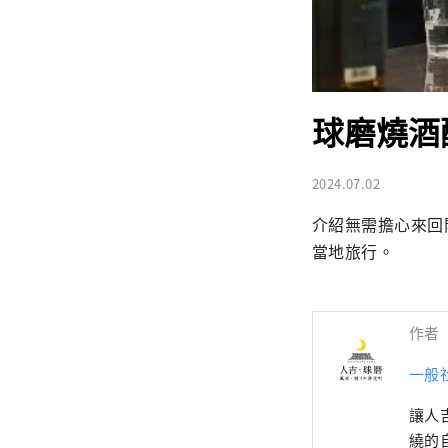
球磨燒酒
2024.07.02
介紹無需擔心來回
當地旅行。
作者
一般
讓人
繞的