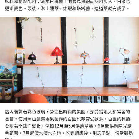
味料和秘製配料：清水白桃醬！隨著烏黑的調味料加入，白飯也
逐漸變色。最後，淋上蔬菜、炸蝦和塔塔醬，這道菜就完成了。
店內裝飾著彩色玻璃，營造出時尚的氛圍，深受當地人和常客的
喜愛。使用岡山嚴選水果製作的百匯也非常受歡迎。百匯的種類
會隨著季節而變化，例如12月至5月供應草莓，6月起供應陽光麝
香葡萄，7月起清水清水白桃。吃完蝦飯後，別忘了點一份當甜點