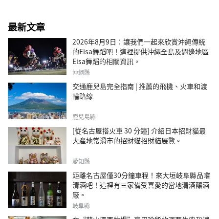
最新文章
2026年8月9日：讓我們一起來欣賞沖繩傳統
的Eisa舞蹈吧！這裡提供沖繩全島及週邊地區
Eisa舞蹈的相關資訊。
沖繩縣
交通鹿兒島完全指南 | 推薦的飛機、火車和渡
輪路線
鹿兒島縣
[從名古屋搭火車 30 分鐘] 介紹日本招財貓最
大產地常滑市的招財貓招財貓展覽。
愛知縣
距離名古屋僅30分鐘車程！來大垣岐阜縣品嚐
清酒吧！這裡有三家備受喜愛的當地清酒釀酒
廠。
岐阜縣