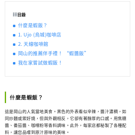
目錄
什麼是蝦飯？
1. Ujo (烏城)咖啡店
2. 天線咖啡館
岡山的推薦伴手禮！ “蝦醬飯”
我在家嘗試做蝦飯！
什麼是蝦飯？
這是岡山的人氣當地美食。黑色的外表看似辛辣，醬汁濃稠，如
同炒麵或禦好燒，但與外觀相反，它卻有著醇厚的口感。用焦糖
醬、番茄醬、咖哩粉等香料調味。此外，每家店都秘製了各種配
料，讓您品嚐到原汁原味的美味。