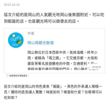
2025.10.14
這次介紹的是岡山的人氣觀光地岡山後樂園附近，可以吃
到蝦飯的店，也是觀光時可以順便去的店。
作者
岡山縣觀光聯盟
岡山縣位於日本西部中央，氣候溫暖​​，終年少
雨，被稱為「晴之國」。它交通京都、大阪和
廣島等著名旅遊勝地的中間，交通便利！它也
more
是經由瀨戶通往四國的門戶。 岡山縣也被稱為
“水果岡山”，在瀨戶內溫暖的氣候下，陽光
本服務包含贊助廣告。
照射的水果，無論甜度、香氣還是風味，都是
最高品質的。 您可以品嚐白桃、麝香葡萄、先
這次介紹的是岡山的特色美食「蝦飯」。黑色的外表讓人眼睛一
鋒葡萄等當季水果！ 岡山還擁有世界級的旅遊
亮！獨特的造型讓人驚艷！味道如何？裡面有什麼？在哪裡可以
景點，包括岡山城、日本三大名園之一的岡山
吃到呢？
後樂園以及擁有歷史、文化和藝術的倉敷美觀
地區！