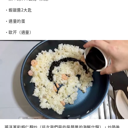
・蝦飯醬2大匙
・適量的蛋
・歐芹（適量）
將洋蔥和蝦仁翻炒（這次我們用的是簡單的海鮮什錦），炒熟後