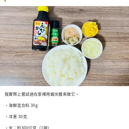
我實際上嘗試過在家裡用蝦米醬來做它。
・海鮮混合料 30g
・洋蔥 30克
・米：約300公克（1碗）