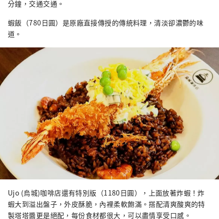
分鐘，交通交通。
蝦飯（780日圓）是原廠直接傳授的傳統料理，清淡卻濃鬱的味
道。
Ujo (烏城)咖啡店還有特別版（1180日圓），上面放著炸蝦！炸
蝦大到溢出盤子，外皮酥脆，內裡柔軟飽滿。搭配清爽酸爽的特
製塔塔醬更是絕配，每份食材都很大，可以盡情享受口感。