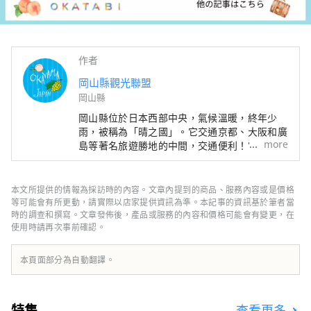
作者
岡山縣觀光聯盟
岡山縣
岡山縣位於日本西部中央，氣候溫暖​​，終年少
雨，被稱為「晴之國」。它交通京都、大阪和廣
more
島等著名旅遊勝地的中間，交通便利！它也是經
由瀨戶通往四國的門戶。 岡山縣也被稱為“水
果岡山”，在瀨戶內溫暖的氣候下，陽光照射的
水果，無論甜度、香氣還是風味，都是最高品質
本文所提供的情報為採訪時的內容。文章內提到的商品、服務內容或是價格
的。 您可以品嚐白桃、麝香葡萄、先鋒葡萄等
等可能會有所更動，請實際以店家提供資訊為準。本記事的資訊基於筆者當
當季水果！ 岡山還擁有世界級的旅遊景點，包
時的調查和撰寫。文章發佈後，產品或服務的內容和價格可能會有變更，在
使用時請再次事前確認。
括岡山城、日本三大名園之一的岡山後樂園以及
擁有歷史、文化和藝術的倉敷美觀地區！
本頁面部分為自動翻譯。
特集
查看更多