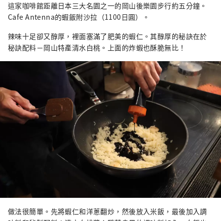
這家咖啡館距離日本三大名園之一的岡山後樂園步行約五分鐘。
Cafe Antenna的蝦飯附沙拉（1100日圓）。
辣味十足卻又醇厚，裡面塞滿了肥美的蝦仁。其醇厚的秘訣在於
秘訣配料－岡山特產清水白桃。上面的炸蝦也酥脆無比！
做法很簡單。先將蝦仁和洋蔥翻炒，然後放入米飯，最後加入調