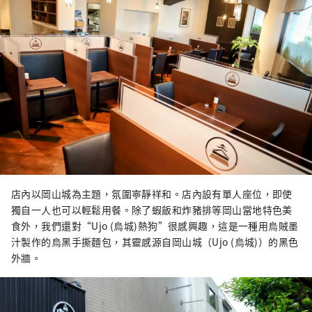
店內以岡山城為主題，氛圍寧靜祥和。店內設有單人座位，即使
獨自一人也可以輕鬆用餐。除了蝦飯和炸豬排等岡山當地特色美
食外，我們還對“Ujo (烏城)熱狗”很感興趣，這是一種用烏賊墨
汁製作的烏黑手撕麵包，其靈感源自岡山城（Ujo (烏城)）的黑色
外牆。