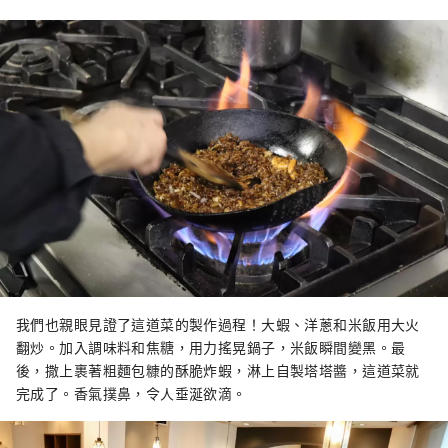
我們也親眼見證了這道菜的製作過程！大蝦、洋蔥和米飯用大火
翻炒。加入調味料和焦糖，用力搖晃鍋子，米飯瞬間變黑。最
後，撒上裹著粗麵包糠的酥脆炸蝦，淋上自製塔塔醬，這道菜就
完成了。香氣撲鼻，令人垂涎欲滴。