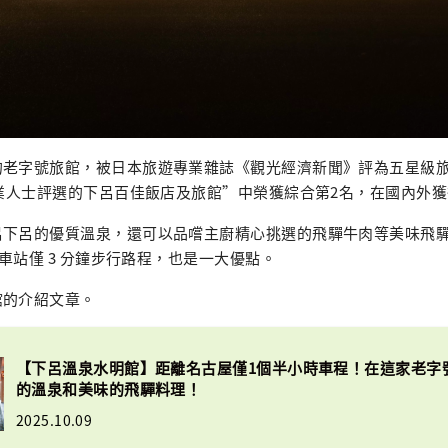
老字號旅館，被日本旅遊專業雜誌《觀光經濟新聞》評為五星級旅館
專業人士評選的下呂百佳飯店及旅館”中榮獲綜合第2名，在國內外
呂下呂的優質溫泉，還可以品嚐主廚精心挑選的飛驒牛肉等美味飛
 車站僅 3 分鐘步行路程，也是一大優點。
館的介紹文章。
【下呂溫泉水明館】距離名古屋僅1個半小時車程！在這家老字
的溫泉和美味的飛驒料理！
2025.10.09