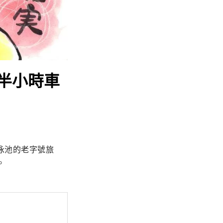
半小時車
泳池的老字號旅
。