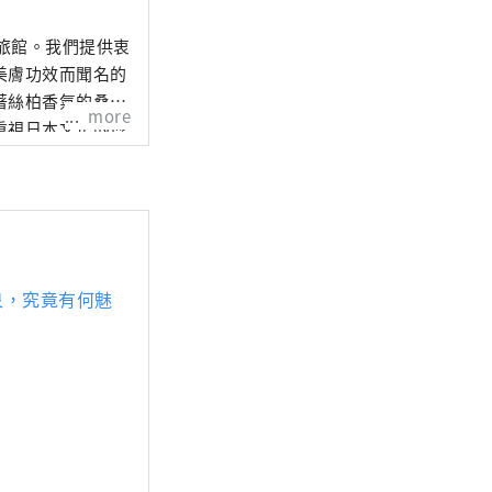
泉旅館。我們提供衷
美膚功效而聞名的
著絲柏香氣的桑拿
more
重視日本文化的博
作品。 我們還設
三種選擇。 還有
泉，究竟有何魅