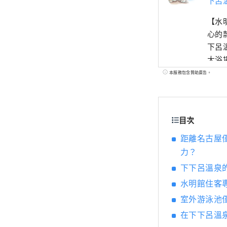
下呂
【水
心的
下呂
大浴
物館
本服務包含贊助廣告。
有游
可以品嚐飛
還提供
目次
館【
距離名古屋
力？
下下呂溫泉
水明館住客專
室外游泳池
在下下呂溫