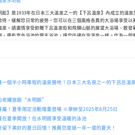
溫泉水明館
明館】是1933年在日本三大溫泉之一的【下呂溫泉】內成立的溫
款待，緩解您日常的疲勞。您可以在三個風格各異的大浴場享受以
溫泉。請盡情享受俯瞰下呂溫泉街和飛驒山脈的展望大浴場、散發
場、帶有室內浴池的露天浴池，讓您彷彿在泡溫泉一樣。作為一個
，我們也展示了日本庭園、正宗的能舞台、茶室等著名藝術家的藝術
泳池、健身房、美容院和酒吧。 晚餐有日式懷石料理、法式、中式
鎢名產「飛驒牛」的套餐。 除了入住可以感受到日本傳統的日式客房外，我們
附床的客房。 來自其他國家的客人也可以感到安全和放鬆。 請您在老字號日式旅
水明館】的熱情款待中度過一段幸福的時光。
僅一個半小時車程的溫泉勝地！日本三大名泉之一的下呂呂溫
的老鋪旅館“水明館”
屬！夏季限定活動隆重登場 ※舉辦至2025年8月25日
僅在夏季開放！在水明館享受溫暖的泳池
泉留下美好的夏日回憶！推薦您度過一年一度的夏天！