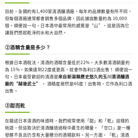
目前，全國約有1,400家清酒釀酒廠。每年的品牌數量有所不同，
但每個酒廠通常都會銷售多個品牌，因此據說數量約為 10,000
個。順便說一句，日本酒中最常用的感覺是“山”。這是因為它
讓我們想起乾淨的水和大自然。
②酒精含量是多少？
根據日本酒稅法，清酒的酒精含量低於22%。大多數清酒銷量約
為 15%。如果達到22度或更高，就會作為利口酒出售！ 順便說一
句，日本最受歡迎的清酒是
來自新潟縣歷史悠久的玉川清酒釀酒
廠的“越後武士”
。 酒精度居然是46度！出售時，它作為利口酒
出售。
③甜而乾
在描述日本清酒的味道時，我們經常使用「甜」和「乾」這樣的
術語，但這取決於清酒釀造過程中產生的糖量。 「甘口」是一種
發酵不良且仍含有大量糖分的酒精飲料。另一方面，「乾」清酒