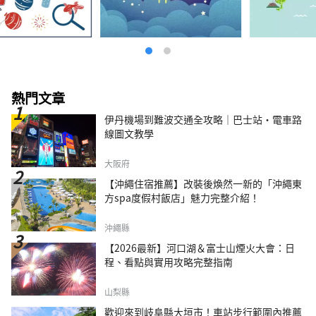
熱門文章
伊丹機場到難波交通全攻略｜巴士站・電車路
線圖文教學
大阪府
【沖繩住宿推薦】改裝後煥然一新的「沖繩東
方spa度假村飯店」魅力完整介紹！
沖繩縣
【2026最新】河口湖＆富士山煙火大會：日
程、看點與實用攻略完整指南
山梨縣
歡迎來到岐阜縣大垣市！車站步行範圍內推薦