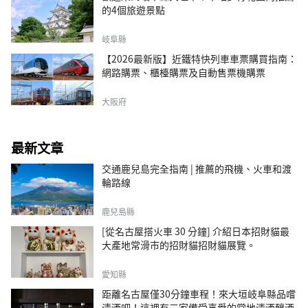
的4個旅遊景點
岐阜縣
【2026最新版】近鐵特快列車車票購買指南：
網路購票、櫃檯購票及自動售票機購票
大阪府
最新文章
交通鹿兒島完全指南 | 推薦的飛機、火車和渡
輪路線
鹿兒島縣
[從名古屋搭火車 30 分鐘] 介紹日本招財貓最
大產地常滑市的招財貓招財貓展覽。
愛知縣
距離名古屋僅30分鐘車程！來大垣岐阜縣品嚐
清酒吧！這裡有三家備受喜愛的當地清酒釀酒