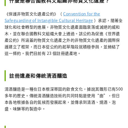
什麼是聯合國教科文組織非物質文化遺產？
《保護非物質文化遺產公約》（
Convention for the
Safeguarding of Intangible Cultural Heritage
）承認，隨著全
球化和社會轉型的進展，非物質文化遺產面臨衰落或滅絕的威和
木，並在聯合國教科文組織大會上通過。該公約為促進《世界遺
產公約》所涵蓋的物質文化遺產之外的非物質文化遺產的國際保
護建立了框架，而日本從公約的起草階段就積極參與，並締結了
這一條約。我們目前有 23 個註冊遺產地。
註冊遺產和傳統清酒釀造
清酒釀造是一種在日本根深蒂固的飲食文化，據說其雛形已有500
多年的歷史。傳統清酒釀造技術的共同特點是使用“曲”，但日
本各地根據各自的氣候而發展起來，並傳承到清酒、燒酒、泡
盛、味醂等的製造中。