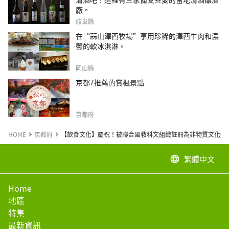
廠。
岐阜縣
在“蒜山澤西牧場”享用珍稀的澤西牛肉和濃
鬱的軟冰淇淋。
岡山縣
京都7推薦的賞楓景點
京都府
HOME
京都府
【飲食文化】慶祝！被聯合國教科文組織註冊為非物質文化遺
繁體中文
language
Home
地區
特集
最新資訊