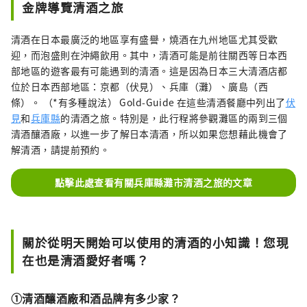
金牌導覽清酒之旅
清酒在日本最廣泛的地區享有盛譽，燒酒在九州地區尤其受歡
迎，而泡盛則在沖繩飲用。其中，清酒可能是前往關西等日本西
部地區的遊客最有可能遇到的清酒。這是因為日本三大清酒店都
位於日本西部地區：京都（伏見）、兵庫（灘）、廣島（西
條）。 （*有多種說法） Gold-Guide 在這些清酒餐廳中列出了
伏
見
和
兵庫縣
的清酒之旅。特別是，此行程將參觀灘區的兩到三個
清酒釀酒廠，以進一步了解日本清酒，所以如果您想藉此機會了
解清酒，請提前預約。
點擊此處查看有關兵庫縣灘市清酒之旅的文章
關於從明天開始可以使用的清酒的小知識！您現
在也是清酒愛好者嗎？
①清酒釀酒廠和酒品牌有多少家？