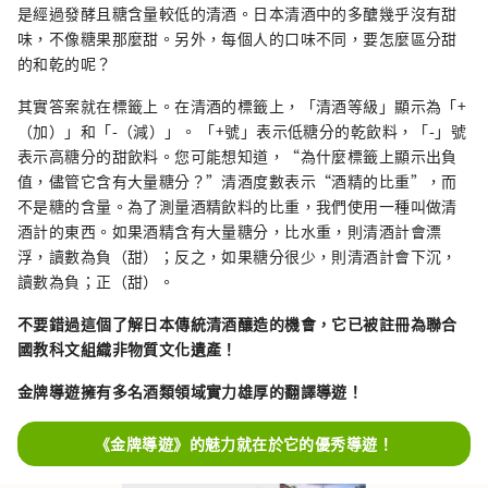
是經過發酵且糖含量較低的清酒。日本清酒中的多醣幾乎沒有甜
味，不像糖果那麼甜。另外，每個人的口味不同，要怎麼區分甜
的和乾的呢？
其實答案就在標籤上。在清酒的標籤上，「清酒等級」顯示為「+
（加）」和「-（減）」。 「+號」表示低糖分的乾​​飲料，「-」號
表示高糖分的甜飲料。您可能想知道，“為什麼標籤上顯示出負
值，儘管它含有大量糖分？”清酒度數表示“酒精的比重”，而
不是糖的含量。為了測量酒精飲料的比重，我們使用一種叫做清
酒計的東西。如果酒精含有大量糖分，比水重，則清酒計會漂
浮，讀數為負（甜）；反之，如果糖分很少，則清酒計會下沉，
讀數為負；正（甜）。
不要錯過這個了解日本傳統清酒釀造的機會，它已被註冊為聯合
國教科文組織非物質文化遺產！
金牌導遊擁有多名酒類領域實力雄厚的翻譯導遊！
《金牌導遊》的魅力就在於它的優秀導遊！