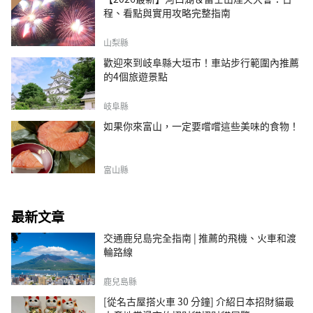
程、看點與實用攻略完整指南
山梨縣
歡迎來到岐阜縣大垣市！車站步行範圍內推薦
的4個旅遊景點
岐阜縣
如果你來富山，一定要嚐嚐這些美味的食物！
富山縣
最新文章
交通鹿兒島完全指南 | 推薦的飛機、火車和渡
輪路線
鹿兒島縣
[從名古屋搭火車 30 分鐘] 介紹日本招財貓最