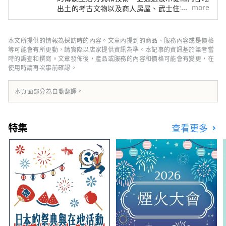
more
出土的考古文物以及商人房屋、武士住宅和農舍
來了解其歷史。 。 「故鄉技能體驗區」再現了
在風土記之丘地區，您可以了解歷史和
江戶末期至明治初期房總的商人住宅、武士住
自然，您會發現茂密的林地和遍布該地
宅、農場等，包括當時的景觀和環境。除了展覽
本文所提供的情報為採訪時的內容。文章內提到的商品、服務內容或是價格
區的縣內最大的古墳之一的龍角寺古
之外，參觀者還可以透過直接體驗來了解傳統技
等可能會有所更動，請實際以店家提供資訊為準。本記事的資訊基於筆者當
墳。可以參觀風土樹之丘博物館，裡面
術和當時的生活方式。 在風土記之丘地區，您
時的調查和撰寫。文章發佈後，產品或服務的內容和價格可能會有變更，在
展示從原始和古代遺跡中出土的考古資
使用時請再次事前確認。
可以了解歷史和自然，您會發現茂密的林地和遍
料，以及遷移後的文化財產建築。
布該地區的縣內最大的古墳之一的龍角寺古墳。
可以參觀風土樹之丘博物館，裡面展示從原始和
本頁面部分為自動翻譯。
古代遺跡中出土的考古資料，以及遷移後的文化
財產建築。
特集
查看更多