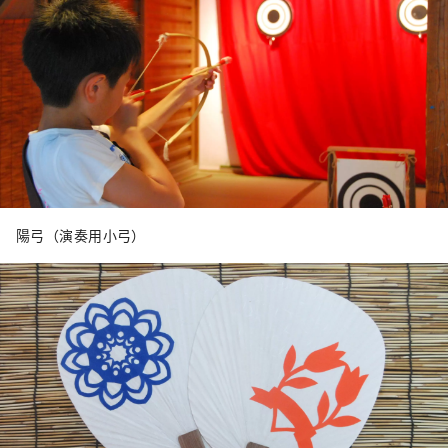
陽弓（演奏用小弓）