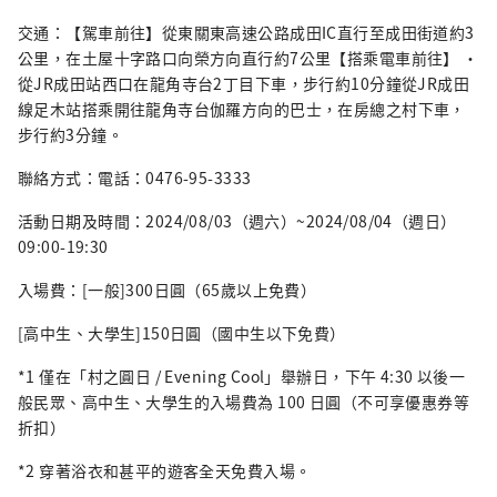
交通：【駕車前往】從東關東高速公路成田IC直行至成田街道約3
公里，在土屋十字路口向榮方向直行約7公里【搭乘電車前往】 ・
從JR成田站西口在龍角寺台2丁目下車，步行約10分鐘從JR成田
線足木站搭乘開往龍角寺台伽羅方向的巴士，在房總之村下車，
步行約3分鐘。
聯絡方式：電話：0476-95-3333
活動日期及時間：2024/08/03（週六）~2024/08/04（週日）
09:00-19:30
入場費：[一般]300日圓（65歲以上免費）
[高中生、大學生]150日圓（國中生以下免費）
*1 僅在「村之圓日 / Evening Cool」舉辦日，下午 4:30 以後一
般民眾、高中生、大學生的入場費為 100 日圓（不可享優惠券等
折扣）
*2 穿著浴衣和甚平的遊客全天免費入場。