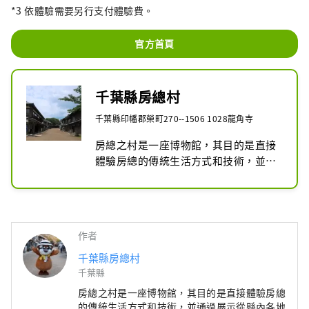
*3 依體驗需要另行支付體驗費。
官方首頁
千葉縣房總村
千葉縣印幡郡榮町270--1506 1028龍角寺
房總之村是一座博物館，其目的是直接
體驗房總的傳統生活方式和技術，並通
過展示從縣內各地出土的考古文物以及
商人房屋、武士住宅和農舍來了解其歷
史。 。

作者
「故鄉技能體驗區」再現了江戶末期至
明治初期房總的商人住宅、武士住宅、
千葉縣房總村
農場等，包括當時的景觀和環境。除了
千葉縣
展覽之外，參觀者還可以透過直接體驗
房總之村是一座博物館，其目的是直接體驗房總
來了解傳統技術和當時的生活方式。

的傳統生活方式和技術，並通過展示從縣內各地