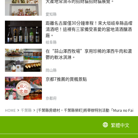
大產地常滑市的招財貓招財貓展覽。
愛知縣
距離名古屋僅30分鐘車程！來大垣岐阜縣品嚐
清酒吧！這裡有三家備受喜愛的當地清酒釀酒
廠。
岐阜縣
在“蒜山澤西牧場”享用珍稀的澤西牛肉和濃
鬱的軟冰淇淋。
岡山縣
京都7推薦的賞楓景點
京都府
HOME
千葉縣
[千葉縣房總村，千葉縣榮町]將舉辦特別活動「Mura no Fair / E
繁體中文
language