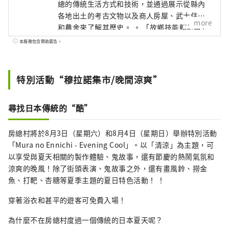
總的傳統生活方式和技術，並通過展示從縣內
各地出土的考古文物以及商人房屋、武士住宅
more
和農舍來了解其歷史。 。 「故鄉技能體驗區」
再現了江戶末期至明治初期房總的商人住宅、
本服務包含贊助廣告。
武士住宅、農場等，包括當時的景觀和環境。
除了展覽之外，參觀者還可以透過直接體驗來
了解傳統技術和當時的生活方式。 在風土記之
特別活動“穆拉諾集市/晚間涼爽”
丘地區，您可以了解歷史和自然，您會發現茂
密的林地和遍布該地區的縣內最大的古墳之一
尋找日本傳統的“酷”
的龍角寺古墳。可以參觀風土樹之丘博物館，
裡面展示從原始和古代遺跡中出土的考古資
房總村將於8月3日（星期六）和8月4日（星期日）舉辦特別活動
料，以及遷移後的文化財產建築。
「Mura no Ennichi - Evening Cool」。以「清涼」為主題，可
以享受與夏天相關的製作體驗、鬼故事，還有節慶的熱鬧氣氛和
涼爽的晚風！除了街頭表演、鬼故事之外，還有畫風鈴、撈金
魚、打靶、杏糖等夏季主題的夏日特色活動！ ！
穿著浴衣和甚平的遊客可免費入場！
為什麼不在房總村度過一個傳統的日本夏天呢？