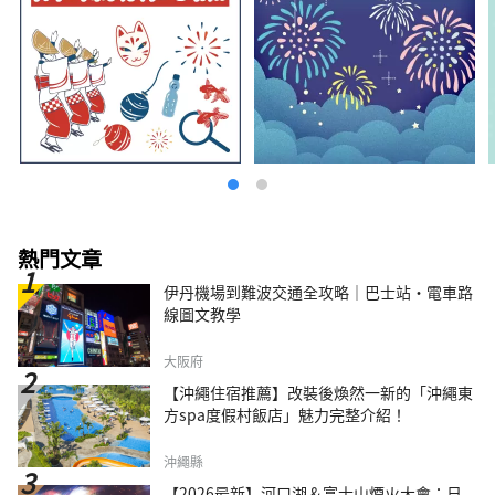
熱門文章
伊丹機場到難波交通全攻略｜巴士站・電車路
線圖文教學
大阪府
【沖繩住宿推薦】改裝後煥然一新的「沖繩東
方spa度假村飯店」魅力完整介紹！
沖繩縣
【2026最新】河口湖＆富士山煙火大會：日