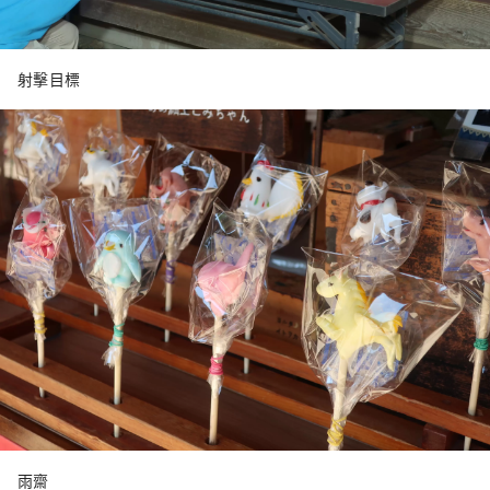
射擊目標
雨齋