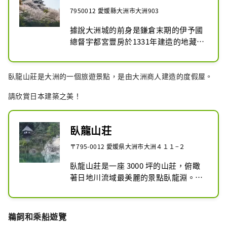
7950012 愛媛縣大洲市大洲903
據說大洲城的前身是鎌倉末期的伊予國
總督宇都宮豐房於1331年建造的地藏岳
城，至今已有237年的歷史。關原之戰
後，動盪的時代平息下來，在被稱為城
臥龍山莊是大洲的一個旅遊景點，是由大洲商人建造的度假屋。
堡建造大師的藤堂高虎和脅坂泰晴時
代，城下町開始形成。後來加藤貞康成
請欣賞日本建築之美！
為城主，加藤氏的統治一直持續到土地
所有權恢復為止。

明治時代，天守閣因年久失修於1888年
臥龍山荘
被拆除。現在的天守閣於 2004 年在居
民的保護和捐款的努力下，歷時約 10 
〒795-0012 愛媛県大洲市大洲４１１−２
年進行了修復。戰後復原的四層木造天
臥龍山莊是一座 3000 坪的山莊，俯瞰
守閣是日本第一座，高19.15m，為日
著日地川流域最美麗的景點臥龍淵。
本最高。
流」。

臥龍院、風呂庵、知長庵三座建築皆是
精美傑作的集合，而融合了山地自然、
鵜飼和乘船遊覽
比地川、如法寺河畔的借景庭園，則展