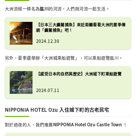
現出自然與自然的優雅和諧。每個季節
大洲流經一條名為
肱川
的河流，人們與河流一起生活。
都會呈現不同的面貌。

可以說，半被遺忘的「茶精神」和「日
【日本三大鸕鶿捕魚】來近距離看看大洲的夏季傳
本精神」仍然存在於庭園內和臥龍山莊
統「鸕鶿捕魚」吧！
的大氣景觀中。
2024.12.30
另外，夏季還舉辦「大洲城乘船遊覽」，可以乘船遊覽肱川。
【感受日本的自然與歷史】大洲城下町乘船遊覽
2024.07.11
NIPPONIA HOTEL Ozu 入住城下町的古老民宅
對於過夜的人，我們推薦
NIPPONIA Hotel Ozu Castle Town
！