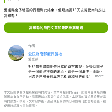
愛媛縣南予地區的行程到此結束，但建議第13天後從愛南町前往
高知縣！
高知縣的熱門文章和景點推薦總結
作者
愛媛縣南部度假勝地
愛媛縣
對於想要悠閒地遊日本的遊客來說，愛媛縣南予
是一個值得推薦的地區。這是一個海洋、山脈、
more
河流等自然景觀與古老街道和歷史遺產共存的地
區。這裡還有很多利用大自然的活動，非常適合
一周或更長時間的長期住宿。請盡情享受愛媛縣
南予地區的悠閒之旅。
本文所提供的情報為採訪時的內容。文章內提到的商品、服務內容或是價格
等可能會有所更動，請實際以店家提供資訊為準。本記事的資訊基於筆者當
時的調查和撰寫。文章發佈後，產品或服務的內容和價格可能會有變更，在
使用時請再次事前確認。