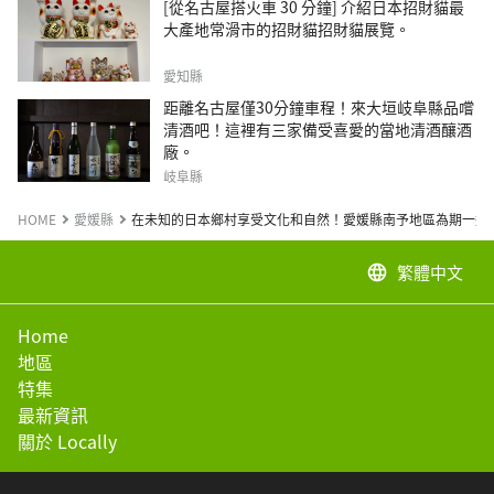
[從名古屋搭火車 30 分鐘] 介紹日本招財貓最
大產地常滑市的招財貓招財貓展覽。
愛知縣
距離名古屋僅30分鐘車程！來大垣岐阜縣品嚐
清酒吧！這裡有三家備受喜愛的當地清酒釀酒
廠。
岐阜縣
HOME
愛媛縣
在未知的日本鄉村享受文化和自然！愛媛縣南予地區為期一週
繁體中文
language
Home
地區
特集
最新資訊
關於 Locally