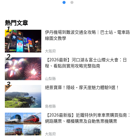
熱門文章
伊丹機場到難波交通全攻略｜巴士站・電車路
線圖文教學
大阪府
【2026最新】河口湖＆富士山煙火大會：日
程、看點與實用攻略完整指南
山梨縣
絕景寶庫！隱岐・摩天崖魅力體驗9選！
島根縣
【2026最新版】近鐵特快列車車票購買指南：
網路購票、櫃檯購票及自動售票機購票
大阪府