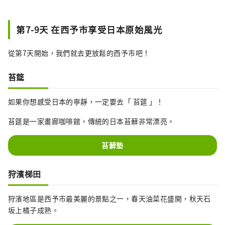
由大洲歷史建築改建而成的豪華空間酒
店

第7-9天 在西予市享受日本原始風光
在城下町星羅棋布的歷史建築中，您可
以同時享受懷舊與奢華。
從第7天開始，我們就去更放鬆的西予市吧！
苔筵
如果你想感受日本的寧靜，一定要去「 苔筵 」！
苔筵是一家畫廊咖啡館，傳統的日本苔蘚非常漂亮。
苔蘚墊
狩濱梯田
狩濱地區是西予市最美麗的景點之一，春天油菜花盛開，秋天石
坂上橘子成熟。