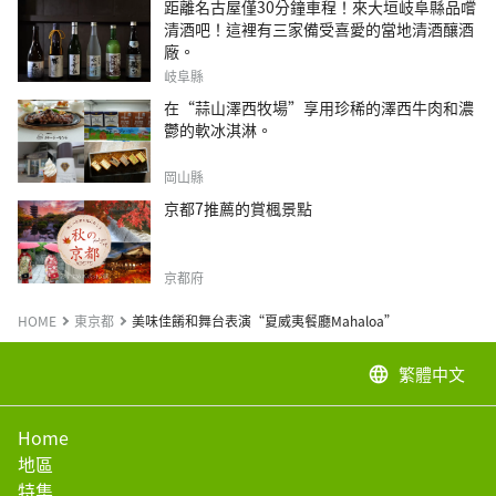
距離名古屋僅30分鐘車程！來大垣岐阜縣品嚐
清酒吧！這裡有三家備受喜愛的當地清酒釀酒
廠。
岐阜縣
在“蒜山澤西牧場”享用珍稀的澤西牛肉和濃
鬱的軟冰淇淋。
岡山縣
京都7推薦的賞楓景點
京都府
HOME
東京都
美味佳餚和舞台表演“夏威夷餐廳Mahaloa”
繁體中文
language
Home
地區
特集