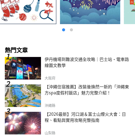
熱門文章
伊丹機場到難波交通全攻略｜巴士站・電車路
線圖文教學
大阪府
【沖繩住宿推薦】改裝後煥然一新的「沖繩東
方spa度假村飯店」魅力完整介紹！
沖繩縣
【2026最新】河口湖＆富士山煙火大會：日
程、看點與實用攻略完整指南
山梨縣