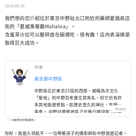
2024.08.29
我們想向您介紹位於東京中野站北口附近的藥師愛路商店
街的「夏威夷餐廳Mahaloa」。

含羞草沙拉可以壓碎放在碗裡吃，很有趣！店內表演總是
取得巨大成功。
作者
東京都中野區
中野區位於東京23區的西部。被稱為次文化
「聖地」的中野百老匯尤其有名，但它也有許
多其他旅遊景點，如歷史悠久的神社、寺廟和
more
美食。 中野站週邊地區正在進行據說每100年
一次的再開發，在城鎮發生變化的同時，中野
本服務包含贊助廣告。
町也有很多面貌，比如繁華的商店街，充滿了
老式的人文氣息。這座城市的這種多樣性也與
你好。我是久保航平，一位帶著孩子的攝影師和中野旅遊記者。