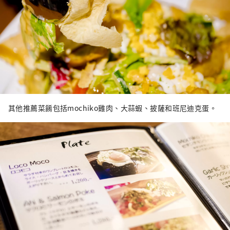
其他推薦菜餚包括mochiko雞肉、大蒜蝦、披薩和班尼迪克蛋。