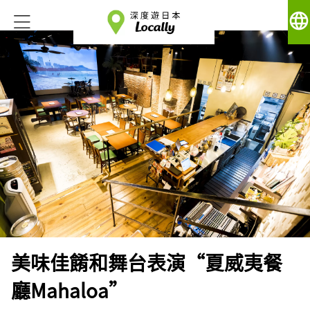
language
美味佳餚和舞台表演“夏威夷餐
廳Mahaloa”