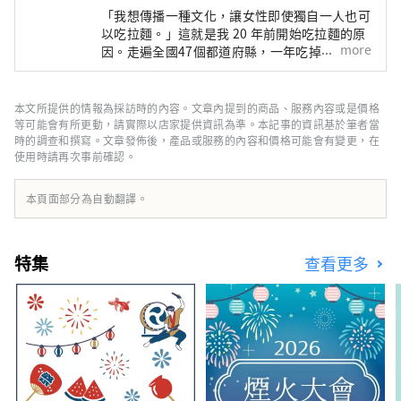
「我想傳播一種文化，讓女性即使獨自一人也可
以吃拉麵。」這就是我 20 年前開始吃拉麵的原
more
因。走遍全國47個都道府縣，一年吃掉600多碗
的拉麵女孩。雖然外面有很多男性拉麵狂人，但
我們正在關注他的拉麵生活方式，他在作為名人
的同時保持身材。她主持出租受歡迎的拉麵店的
本文所提供的情報為採訪時的內容。文章內提到的商品、服務內容或是價格
拉麵女孩協會，並於2015年在橫濱紅磚倉庫舉
等可能會有所更動，請實際以店家提供資訊為準。本記事的資訊基於筆者當
辦了「第一屆拉麵女孩博覽會」。該活動吸引了
時的調查和撰寫。文章發佈後，產品或服務的內容和價格可能會有變更，在
使用時請再次事前確認。
來自全國各地的熱門商店，此後在大阪、名古
屋、東京、熊本和靜岡舉辦，總共吸引了約75
萬人參加。 2018年，成立Ramen Switch株式
本頁面部分為自動翻譯。
會社，並發表全球首個拉麵飾品品牌
「ZURU+」。拉麵清酒《NOODLE SAKE -
Shunka Autumn and Winter-》《Rice and
特集
查看更多
Agave Craft Salmon for Ramen》的製作人和
作者以及《Tokyo Ramen Collection》的作者
（正文社）