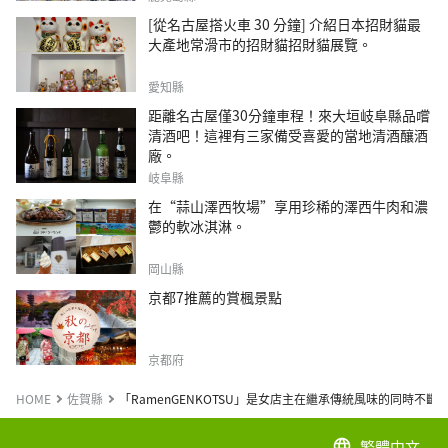
[從名古屋搭火車 30 分鐘] 介紹日本招財貓最
大產地常滑市的招財貓招財貓展覽。
愛知縣
距離名古屋僅30分鐘車程！來大垣岐阜縣品嚐
清酒吧！這裡有三家備受喜愛的當地清酒釀酒
廠。
岐阜縣
在“蒜山澤西牧場”享用珍稀的澤西牛肉和濃
鬱的軟冰淇淋。
岡山縣
京都7推薦的賞楓景點
京都府
HOME
佐賀縣
「RamenGENKOTSU」是女店主在繼承傳統風味的同時不
繁體中文
language