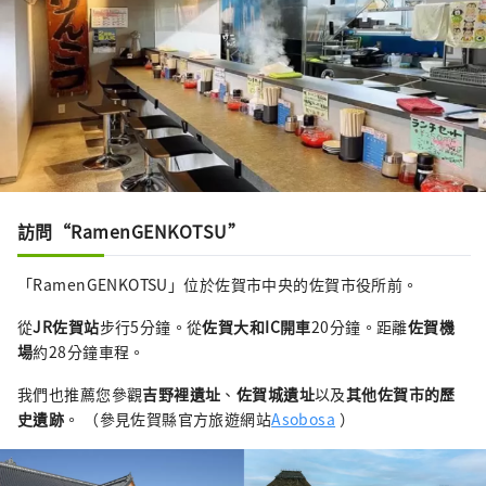
訪問“RamenGENKOTSU”
「RamenGENKOTSU」位於佐賀市中央的佐賀市役所前。
從
JR佐賀站
步行5分鐘。從
佐賀大和IC開車
20分鐘。距離
佐賀機
場
約28分鐘車程。
我們也推薦您參觀
吉野裡遺址
、
佐賀城遺址
以及
其他佐賀市的歷
史遺跡
。 （參見佐賀縣官方旅遊網站
Asobosa
）