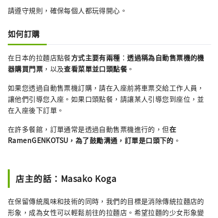
請遵守規則，確保每個人都玩得開心。
如何訂購
在日本的拉麵店點餐
方式主要有兩種
：
透過稱為自動售票機的機
器購買門票
，以及
查看菜單並口頭點餐
。
如果您透過自動售票機訂購，請在入座前將車票交給工作人員，
讓他們引導您入座。如果口頭點餐，請讓某人引導您到座位，並
在入座後下訂單。
在許多餐館，訂單通常是透過自動售票機進行的，但
在
RamenGENKOTSU，為了鼓勵溝通，訂單是口頭下的
。
店主的話：Masako Koga
在保留傳統風味和技術的同時，我們的目標是消除傳統拉麵店的
形象，成為女性可以輕鬆前往的拉麵店。希望拉麵的少女形象變