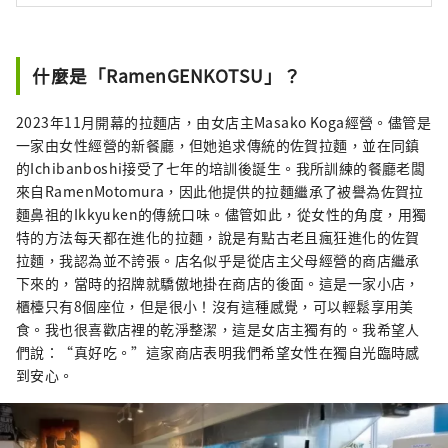
什麼是「RamenGENKOTSU」？
2023年11月開幕的拉麵店，由女店主Masako Koga經營。儘管是
一家由女性經營的新餐廳，但她追求傳統的佐賀拉麵，並在同鎮
的Ichibanboshi接受了七年的培訓後誕生。我所訓練的餐廳老闆
來自RamenMotomura，因此他提供的拉麵繼承了被譽為佐賀拉
麵鼻祖的Ikkyuken的傳統口味。儘管如此，從女性的角度，用獨
特的方法每天都在進化的拉麵，說是有點古老且瘋狂進化的佐賀
拉麵，我認為並不誇張。店名似乎是從店主父母經營的商店繼承
下來的，當時的招牌就驕傲地掛在商店的後面。這是一家小店，
櫃檯只有8個座位，但是很小！沒有這種感覺，可以輕鬆享用美
食。我也很喜歡店裡的乾淨整潔，這是女店主獨有的。我希望人
們說：“真好吃。”這家商店表明我們希望女性在獨自光臨時感
到安心。