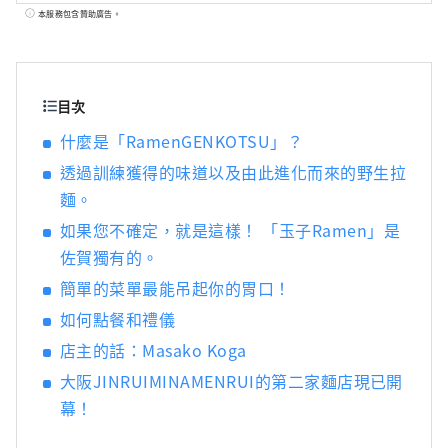
人，但我們正在關注他的拉麵生活方式，他在
本服務包含贊助廣告。
作為名人的同時保持身材。她主持出租受歡迎
的拉麵店的拉麵女孩協會，並於2015年在橫濱
紅磚倉庫舉辦了「第一屆拉麵女孩博覽會」。
該活動吸引了來自全國各地的熱門商店，此後
目次
在大阪、名古屋、東京、熊本和靜岡舉辦，總
什麼是「RamenGENKOTSU」？
共吸引了約75萬人參加。 2018年，成立
透過訓練獲得的味道以及由此進化而來的野生拉
Ramen Switch株式會社，並發表全球首個拉麵
飾品品牌「ZURU+」。拉麵清酒《NOODLE
麵。
SAKE -Shunka Autumn and Winter-》《Rice
如果您不確定，就是這樣！ 「玉子Ramen」是
and Agave Craft Salmon for Ramen》的製作
佐賀獨有的。
人和作者以及《Tokyo Ramen Collection》的
作者（正文社）
簡單的菜單最能吊起你的胃口！
如何點餐和禮儀
店主的話：Masako Koga
大阪JINRUIMINAMENRUI的第二家麵店現已開
幕！