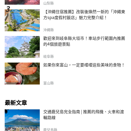
山梨縣
【沖繩住宿推薦】改裝後煥然一新的「沖繩東
方spa度假村飯店」魅力完整介紹！
沖繩縣
歡迎來到岐阜縣大垣市！車站步行範圍內推薦
的4個旅遊景點
岐阜縣
如果你來富山，一定要嚐嚐這些美味的食物！
富山縣
最新文章
交通鹿兒島完全指南 | 推薦的飛機、火車和渡
輪路線
鹿兒島縣