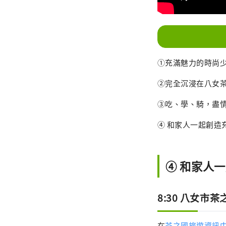
①充滿魅力的時尚少
②完全沉浸在八女
③吃、學、騎，盡
④ 和家人一起創造
④ 和家人
8:30 八女市
在
茶之國旅遊資訊