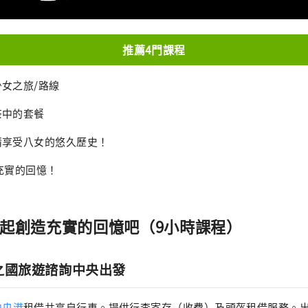
推薦4門課程
女之旅/路線
茶中的套餐
情享受八女的悠久歷史！
充實的回憶！
一起創造充實的回憶吧（9小時課程）
茶之國旅遊諮詢中央出發
中央港
租借共享自行車。提供行李寄存（收費）及頭盔租借服務。