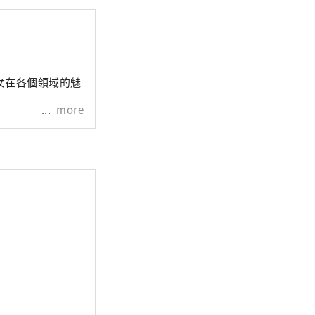
女在各個領域的魅
more