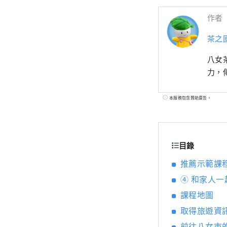
作者
茶之
八女
力，
本服務包含贊助廣告。
目錄
推薦示範課
④ 和家人
課程地圖
取得旅遊資
前往八女市