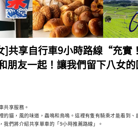
八女]共享自行車9小時路線“充實
和朋友一起！讓我們留下八女的
車共享服務。

裡的貓，風的味道，蟲鳴和鳥鳴。這裡有隻有騎乘才能看到、
，我們將介紹共享單車的「9小時推薦路線」。