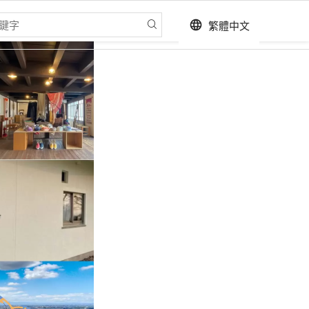
繁體中文
language