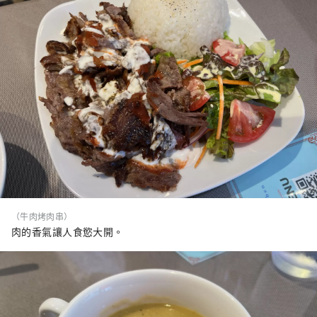
（牛肉烤肉串）
肉的香氣讓人食慾大開。