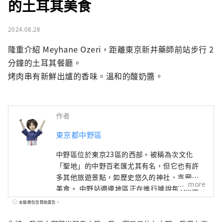
的土耳其美食
2024.08.28
隆重介紹 Meyhane Ozeri，距離東京新井藥師前站步行 2 
分鐘的土耳其餐廳。

烤肉串有新鮮出爐的香味。溫和的酸奶醬。
作者
東京都中野區
中野區位於東京23區的西部。被稱為次文化
「聖地」的中野百老匯尤其有名，但它也有許
多其他旅遊景點，如歷史悠久的神社、寺廟和
more
美食。 中野站週邊地區正在進行據說每100年
一次的再開發，在城鎮發生變化的同時，中野
本服務包含贊助廣告。
町也有很多面貌，比如繁華的商店街，充滿了