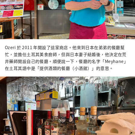
Ozeri 於 2011 年開設了這家商店。他來到日本在弟弟的餐廳幫
忙，並擔任土耳其美食廚師，但與日本妻子結婚後，他決定在荒
井藥師開設自己的餐廳。順便說一下，餐廳的名字「Meyhane」
在土耳其語中是「提供酒類的餐廳（小酒館）」的意思。