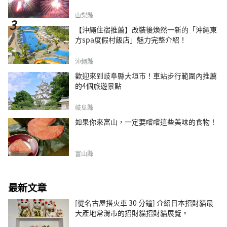
山梨縣
【沖繩住宿推薦】改裝後煥然一新的「沖繩東
方spa度假村飯店」魅力完整介紹！
沖繩縣
歡迎來到岐阜縣大垣市！車站步行範圍內推薦
的4個旅遊景點
岐阜縣
如果你來富山，一定要嚐嚐這些美味的食物！
富山縣
最新文章
[從名古屋搭火車 30 分鐘] 介紹日本招財貓最
大產地常滑市的招財貓招財貓展覽。