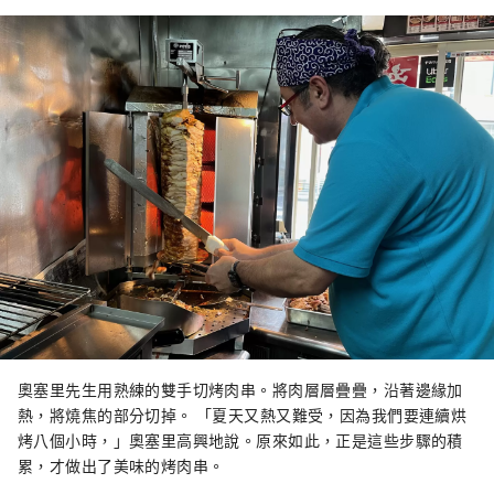
奧塞里先生用熟練的雙手切烤肉串。將肉層層疊疊，沿著邊緣加
熱，將燒焦的部分切掉。 「夏天又熱又難受，因為我們要連續烘
烤八個小時，」奧塞里高興地說。原來如此，正是這些步驟的積
累，才做出了美味的烤肉串。