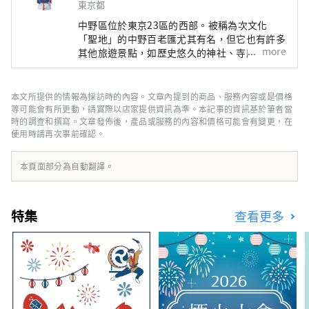
東京都
中野區位於東京23區的西部。被稱為次文化
「聖地」的中野百老匯尤其有名，但它也有許多
more
其他旅遊景點，如歷史悠久的神社、寺廟和美
食。 中野站週邊地區正在進行據說每100年一次
的再開發，在城鎮發生變化的同時，中野町也有
很多面貌，比如繁華的商店街，充滿了老式的人
本文所提供的情報為採訪時的內容。文章內提到的商品、服務內容或是價格
文氣息。這座城市的這種多樣性也與這座城市的
等可能會有所更動，請實際以店家提供資訊為準。本記事的資訊基於筆者當
特徵有關，這座城市居住著來自約 120 個國家
時的調查和撰寫。文章發佈後，產品或服務的內容和價格可能會有變更，在
使用時請再次事前確認。
的約 17,000 人。
本頁面部分為自動翻譯。
特集
查看更多