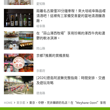
愛知縣
距離名古屋僅30分鐘車程！來大垣岐阜縣品嚐
清酒吧！這裡有三家備受喜愛的當地清酒釀酒
廠。
岐阜縣
在“蒜山澤西牧場”享用珍稀的澤西牛肉和濃
鬱的軟冰淇淋。
岡山縣
京都7推薦的賞楓景點
京都府
[2026]德島阿波舞完整指南：時間安排、交通
及遊玩攻略
德島縣
HOME
東京都
東京、中野、荒井藥師的名店！在“Meyhane Ozeri”享用