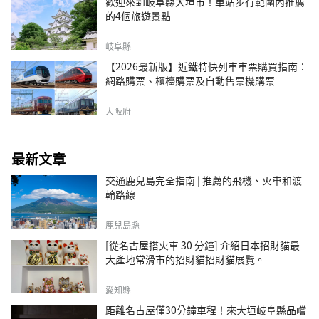
歡迎來到岐阜縣大垣市！車站步行範圍內推薦
的4個旅遊景點
岐阜縣
【2026最新版】近鐵特快列車車票購買指南：
網路購票、櫃檯購票及自動售票機購票
大阪府
最新文章
交通鹿兒島完全指南 | 推薦的飛機、火車和渡
輪路線
鹿兒島縣
[從名古屋搭火車 30 分鐘] 介紹日本招財貓最
大產地常滑市的招財貓招財貓展覽。
愛知縣
距離名古屋僅30分鐘車程！來大垣岐阜縣品嚐