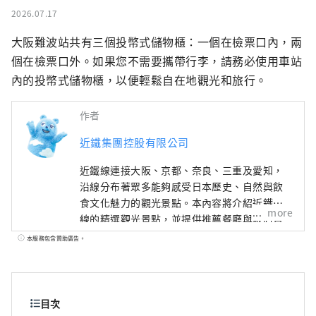
2026.07.17
大阪難波站共有三個投幣式儲物櫃：一個在檢票口內，兩
個在檢票口外。如果您不需要攜帶行李，請務必使用車站
內的投幣式儲物櫃，以便輕鬆自在地觀光和旅行。
作者
近鐵集團控股有限公司
近鐵線連接大阪、京都、奈良、三重及愛知，
沿線分布著眾多能夠感受日本歷史、自然與飲
食文化魅力的觀光景點。本內容將介紹近鐵沿
more
線的精選觀光景點，並提供推薦餐廳與飯店資
訊， 以及旅途中實用的小提醒，為您的近鐵線
本服務包含贊助廣告。
之旅帶來更多便利與靈感。封面照片為三重縣
的英虞灣。 這裡被譽為珍珠的故鄉，大小島嶼
交織出的寧靜海灣景色令人心曠神怡，非常推
薦搭乘遊船，悠閒地感受這片溫柔的海上風
目次