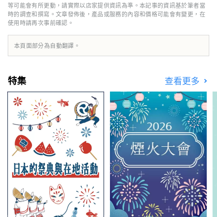
灣。 這裡被譽為珍珠的故鄉，大小島嶼交織出
等可能會有所更動，請實際以店家提供資訊為準。本記事的資訊基於筆者當
的寧靜海灣景色令人心曠神怡，非常推薦搭乘遊
時的調查和撰寫。文章發佈後，產品或服務的內容和價格可能會有變更，在
使用時請再次事前確認。
船，悠閒地感受這片溫柔的海上風光。
本頁面部分為自動翻譯。
特集
查看更多