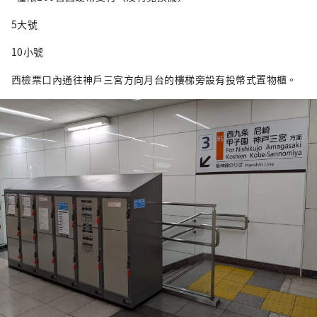
5大號
10小號
西檢票口內通往神戶三宮方向月台的樓梯旁設有投幣式置物櫃。