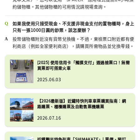
約儲物櫃。其他儲物櫃的可用情況請現場查詢。
如果我使用只接受現金、不支援非現金支付的置物櫃時，身上
只有一張1000日圓的鈔票，該怎麼辦？
投幣儲物櫃附近沒有貨幣兌換機。不過，東檢票口附近都有便
利商店（例如全家便利商店），請購買所需物品並兌換零錢。
[2025] 使用信用卡「觸摸支付」通過檢票口！無需
買票即可搭乘火車
2025.06.03
【2026最新版】近鐵特快列車車票購買指南：網
路購票、櫃檯購票及自動售票機購票
2026.07.16
近鐵觀光特急列車「SHIMAKAZE」| 票價、預訂