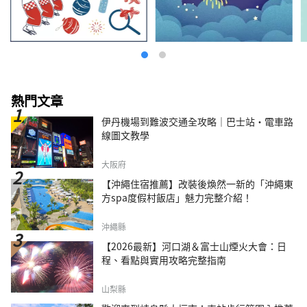
熱門文章
伊丹機場到難波交通全攻略｜巴士站・電車路
線圖文教學
大阪府
【沖繩住宿推薦】改裝後煥然一新的「沖繩東
方spa度假村飯店」魅力完整介紹！
沖繩縣
【2026最新】河口湖＆富士山煙火大會：日
程、看點與實用攻略完整指南
山梨縣