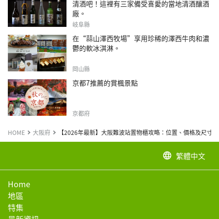
清酒吧！這裡有三家備受喜愛的當地清酒釀酒
廠。
岐阜縣
在“蒜山澤西牧場”享用珍稀的澤西牛肉和濃
鬱的軟冰淇淋。
岡山縣
京都7推薦的賞楓景點
京都府
HOME
大阪府
【2026年最新】大阪難波站置物櫃攻略：位置、價格及尺寸
繁體中文
language
Home
地區
特集
最新資訊