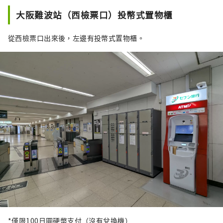
大阪難波站（西檢票口）投幣式置物櫃
從西檢票口出來後，左邊有投幣式置物櫃。
*僅限100日圓硬幣支付（沒有兌換機）