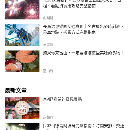
程、看點與實用攻略完整指南
山梨縣
長島溫泉樂園交通攻略｜名古屋出發時刻表・
乘車地點・搭乘方式完整指南
三重縣
如果你來富山，一定要嚐嚐這些美味的食物！
富山縣
最新文章
京都7推薦的賞楓景點
京都府
[2026]德島阿波舞完整指南：時間安排、交通