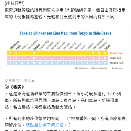
[座位類型]
東海道新幹線的所有列車均採用 16 節編組列車，但自由席與指定
席的比例根據希望號、光號和兒玉號列車的不同而有所不同。
圖片提供：JR東海
②《希美》
・這是東海道新幹線的主要特快列車，每小時最多運行 12 班列
車。所有列車均停靠同一車站：東京站、品川車站、新橫濱車
站、名古屋站、京都車站及新大阪站。
・所有列車的座位類型均相同。 （*根據季節不同，所有車廂都會
預留座位。
請點擊此處了解詳情。
）