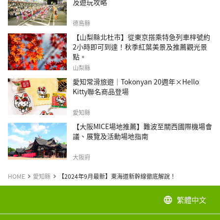
及遊玩攻略
德島縣
【山梨縣北杜市】從東京搭乘特急列車梓號約
2小時即可到達！秋季紅葉美景及推薦觀光景
點。
山梨縣
愛知常滑旅遊｜Tokonyan 20週年×Hello
Kitty聯名商品登場
愛知縣
【大阪MICE場地推薦】難波至關西國際機場會
議、展覽及活動場地指南
大阪府
HOME
愛知縣
【2024年9月最新】東海道新幹線徹底解說！
繁體中文
language