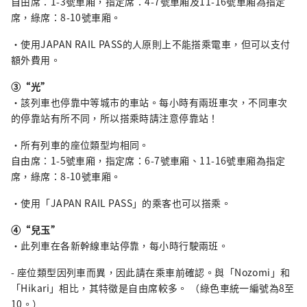
自由席：1-3號車廂，指定席：4-7號車廂及11-16號車廂為指定
席，綠席：8-10號車廂。
・使用JAPAN RAIL PASS的人原則上不能搭乘電車，但可以支付
額外費用。
③“光”
・該列車也停靠中等城市的車站。每小時有兩班車次，不同車次
的停靠站有所不同，所以搭乘時請注意停靠站！
・所有列車的座位類型均相同。
自由席：1-5號車廂，指定席：6-7號車廂、11-16號車廂為指定
席，綠席：8-10號車廂。
・使用「JAPAN RAIL PASS」的乘客也可以搭乘。
④“兒玉”
・此列車在各新幹線車站停靠，每小時行駛兩班。
- 座位類型因列車而異，因此請在乘車前確認。與「Nozomi」和
「Hikari」相比，其特徵是自由席較多。 （綠色車統一編號為8至
10。）