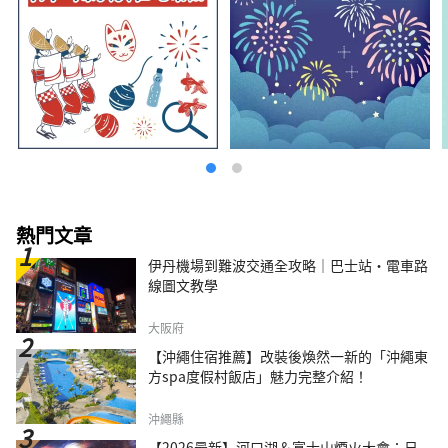
熱門文章
伊丹機場到難波交通全攻略｜巴士站・電車路
線圖文教學
大阪府
【沖繩住宿推薦】改裝後煥然一新的「沖繩東
方spa度假村飯店」魅力完整介紹！
沖繩縣
【2026最新】河口湖＆富士山煙火大會：日