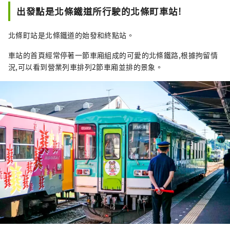
頭驚喜的寶石。 有馬溫泉是著名的溫泉，城崎
出發點是北條鐵道所行駛的北條町車站!
溫泉曾出現在許多文學作品中。在大自然的包
圍下，您可以放鬆身心。 淡路島鳴門漩渦的雷
北條町站是北條鐵道的始發和終點站。
鳴聲、夏季各地舉辦的煙火大會的動感聲音
等，您可以聽到令人難忘的聲音。 在縣內的藥
車站的首頁經常停著一節車廂組成的可愛的北條鐵路,根據拘留情
草園和植物園中，四季皆有的藥草和花草的溫
況,可以看到營業列車排列2節車廂並排的景象。
和宜人的香氣可以治愈您的身心。 享受刺激視
覺、味覺、觸覺、聽覺、嗅覺五種感官的兵庫
新旅程。