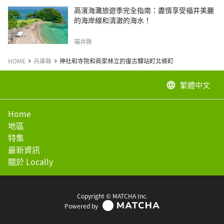
高濱海灘旅遊季完全指南：盡情享受福井美麗
的海岸線和清澈的海水！
福井縣
HOME
兵庫縣
神社和寺院和商家林立的復古驛站町北條町
繁體中文
language
Home
地區
特集
最新資訊
關於 Locally
Copyright © MATCHA Inc.
Powered by