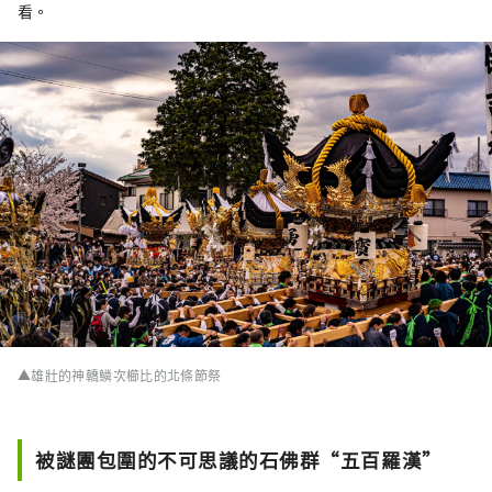
看。
▲雄壯的神轎鱗次櫛比的北條節祭
被謎團包圍的不可思議的石佛群“五百羅漢”