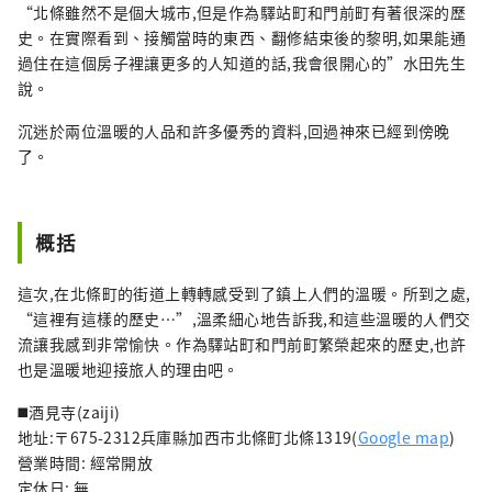
“北條雖然不是個大城市,但是作為驛站町和門前町有著很深的歷
史。在實際看到、接觸當時的東西、翻修結束後的黎明,如果能通
過住在這個房子裡讓更多的人知道的話,我會很開心的”水田先生
說。
沉迷於兩位溫暖的人品和許多優秀的資料,回過神來已經到傍晚
了。
概括
這次,在北條町的街道上轉轉感受到了鎮上人們的溫暖。所到之處,
“這裡有這樣的歷史…”,溫柔細心地告訴我,和這些溫暖的人們交
流讓我感到非常愉快。作為驛站町和門前町繁榮起來的歷史,也許
也是溫暖地迎接旅人的理由吧。
◼️酒見寺(zaiji)
地址:〒675-2312兵庫縣加西市北條町北條1319(
Google map
)
營業時間: 經常開放
定休日: 無