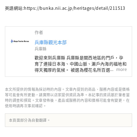
英語網站:https://bunka.nii.ac.jp/heritages/detail/211513
作者
兵庫縣觀光本部
兵庫縣
歡迎來到兵庫縣 兵庫縣是關西地區的門戶，孕
育了連接日本海、中國山脈、瀨戶內海的福地和
more
得天獨厚的氣候。 被選為櫻花名所百選之一的
世界遺產姬路城、六甲山的全景夜景等，有許多
令人驚嘆的美景。 世界聞名的神戶品牌“神戶
牛”是但馬牛的代名詞，是日本頂級牛肉之一，
本文所提供的情報為採訪時的內容。文章內提到的商品、服務內容或是價格
而清酒米“兵庫山田錦”則是讓您舌頭驚喜的寶
等可能會有所更動，請實際以店家提供資訊為準。本記事的資訊基於筆者當
石。 有馬溫泉是著名的溫泉，城崎溫泉曾出現
時的調查和撰寫。文章發佈後，產品或服務的內容和價格可能會有變更，在
使用時請再次事前確認。
在許多文學作品中。在大自然的包圍下，您可以
放鬆身心。 淡路島鳴門漩渦的雷鳴聲、夏季各
地舉辦的煙火大會的動感聲音等，您可以聽到令
本頁面部分為自動翻譯。
人難忘的聲音。 在縣內的藥草園和植物園中，
四季皆有的藥草和花草的溫和宜人的香氣可以治