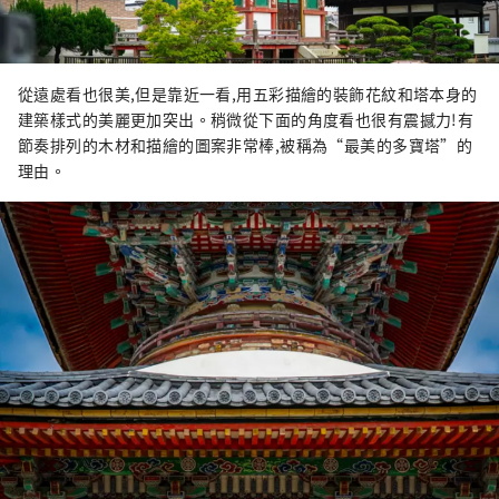
從遠處看也很美,但是靠近一看,用五彩描繪的裝飾花紋和塔本身的
建築樣式的美麗更加突出。稍微從下面的角度看也很有震撼力!有
節奏排列的木材和描繪的圖案非常棒,被稱為“最美的多寶塔”的
理由。