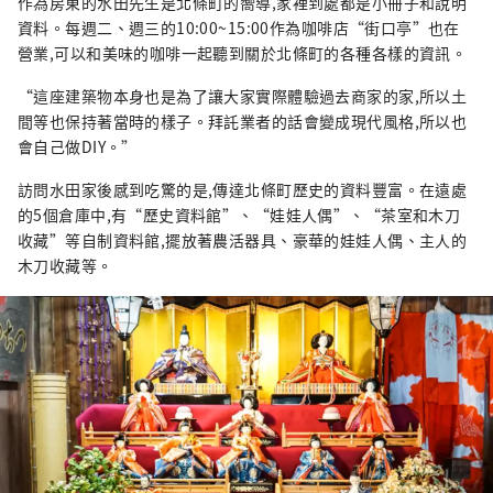
作為房東的水田先生是北條町的嚮導,家裡到處都是小冊子和說明
資料。每週二、週三的10:00~15:00作為咖啡店“街口亭”也在
營業,可以和美味的咖啡一起聽到關於北條町的各種各樣的資訊。
“這座建築物本身也是為了讓大家實際體驗過去商家的家,所以土
間等也保持著當時的樣子。拜託業者的話會變成現代風格,所以也
會自己做DIY。”
訪問水田家後感到吃驚的是,傳達北條町歷史的資料豐富。在遠處
的5個倉庫中,有“歷史資料館”、“娃娃人偶”、“茶室和木刀
收藏”等自制資料館,擺放著農活器具、豪華的娃娃人偶、主人的
木刀收藏等。