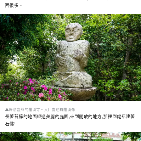
西很多。
▲綠意盎然的羅漢寺。入口處也有羅漢像
長著苔蘚的地面經過美麗的庭園,來到開放的地方,那裡到處都建著
石佛!