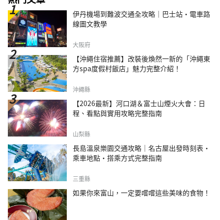
伊丹機場到難波交通全攻略｜巴士站・電車路
線圖文教學
大阪府
【沖繩住宿推薦】改裝後煥然一新的「沖繩東
方spa度假村飯店」魅力完整介紹！
沖繩縣
【2026最新】河口湖＆富士山煙火大會：日
程、看點與實用攻略完整指南
山梨縣
長島溫泉樂園交通攻略｜名古屋出發時刻表・
乘車地點・搭乘方式完整指南
三重縣
如果你來富山，一定要嚐嚐這些美味的食物！