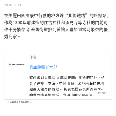
2024.08.23
在美麗田園風景中行駛的地方線“北條鐵路”的終點站,
作為1300年前建造的住吉神社和酒見寺等寺社的門前町
也十分繁榮,沿著舊街道排列著讓人聯想到當時繁榮的優
秀商家。
作者
兵庫縣觀光本部
歡迎來到兵庫縣 兵庫縣是關西地區的門戶，孕
育了連接日本海、中國山脈、瀨戶內海的福地
和得天獨厚的氣候。 被選為櫻花名所百選之一
more
的世界遺產姬路城、六甲山的全景夜景等，有
許多令人驚嘆的美景。 世界聞名的神戶品牌
本服務包含贊助廣告。
“神戶牛”是但馬牛的代名詞，是日本頂級牛
肉之一，而清酒米“兵庫山田錦”則是讓您舌