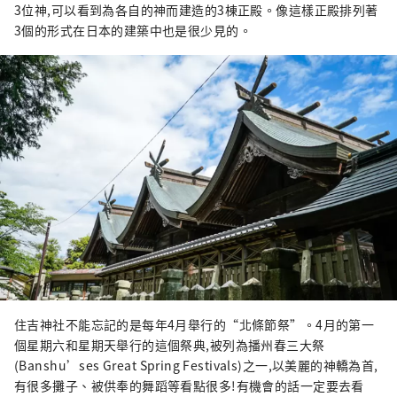
3位神,可以看到為各自的神而建造的3棟正殿。像這樣正殿排列著
3個的形式在日本的建築中也是很少見的。
住吉神社不能忘記的是每年4月舉行的“北條節祭”。4月的第一
個星期六和星期天舉行的這個祭典,被列為播州春三大祭
(Banshu’ses Great Spring Festivals)之一,以美麗的神轎為首,
有很多攤子、被供奉的舞蹈等看點很多!有機會的話一定要去看