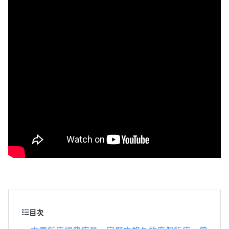
交織出的寧靜海灣景色令人心曠神怡，非常推
薦搭乘遊船，悠閒地感受這片溫柔的海上風
光。
目次