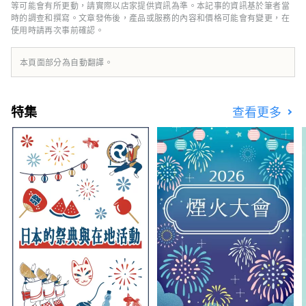
灣。 這裡被譽為珍珠的故鄉，大小島嶼交織出
等可能會有所更動，請實際以店家提供資訊為準。本記事的資訊基於筆者當
的寧靜海灣景色令人心曠神怡，非常推薦搭乘遊
時的調查和撰寫。文章發佈後，產品或服務的內容和價格可能會有變更，在
使用時請再次事前確認。
船，悠閒地感受這片溫柔的海上風光。
本頁面部分為自動翻譯。
特集
查看更多