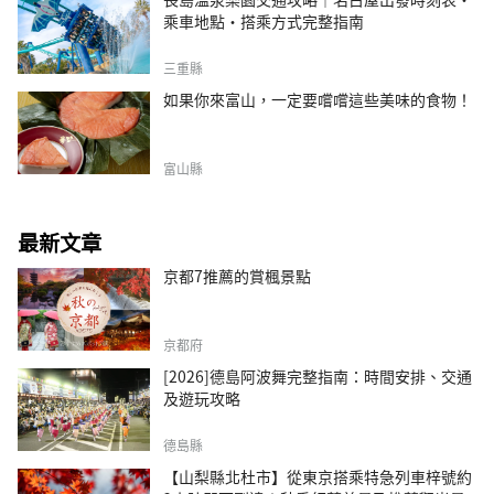
乘車地點・搭乘方式完整指南
三重縣
如果你來富山，一定要嚐嚐這些美味的食物！
富山縣
最新文章
京都7推薦的賞楓景點
京都府
[2026]德島阿波舞完整指南：時間安排、交通
及遊玩攻略
德島縣
【山梨縣北杜市】從東京搭乘特急列車梓號約