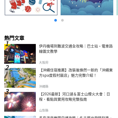
熱門文章
伊丹機場到難波交通全攻略｜巴士站・電車路
線圖文教學
大阪府
【沖繩住宿推薦】改裝後煥然一新的「沖繩東
方spa度假村飯店」魅力完整介紹！
沖繩縣
【2026最新】河口湖＆富士山煙火大會：日
程、看點與實用攻略完整指南
山梨縣
長島溫泉樂園交通攻略｜名古屋出發時刻表・