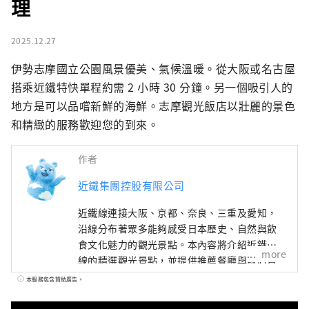
理
2025.12.27
伊勢志摩國立公園風景優美、氣候溫暖。從大阪或名古屋
搭乘近鐵特快單程約需 2 小時 30 分鐘。另一個吸引人的
地方是可以品嚐新鮮的海鮮。志摩觀光飯店以壯麗的景色
和精緻的服務歡迎您的到來。
作者
近鐵集團控股有限公司
近鐵線連接大阪、京都、奈良、三重及愛知，
沿線分布著眾多能夠感受日本歷史、自然與飲
食文化魅力的觀光景點。本內容將介紹近鐵沿
more
線的精選觀光景點，並提供推薦餐廳與飯店資
訊， 以及旅途中實用的小提醒，為您的近鐵線
本服務包含贊助廣告。
之旅帶來更多便利與靈感。封面照片為三重縣
的英虞灣。 這裡被譽為珍珠的故鄉，大小島嶼