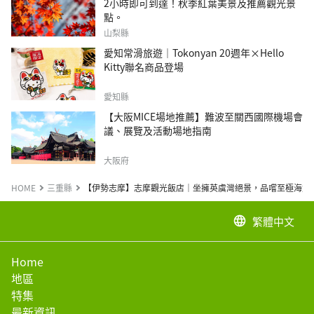
2小時即可到達！秋季紅葉美景及推薦觀光景
點。
山梨縣
愛知常滑旅遊｜Tokonyan 20週年×Hello
Kitty聯名商品登場
愛知縣
【大阪MICE場地推薦】難波至關西國際機場會
議、展覽及活動場地指南
大阪府
HOME
三重縣
【伊勢志摩】志摩觀光飯店｜坐擁英虞灣絕景，品嚐至極海鮮
繁體中文
language
Home
地區
特集
最新資訊