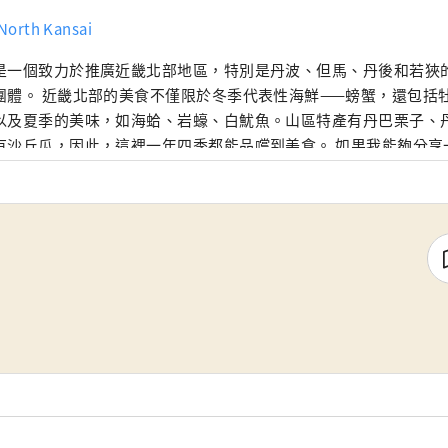
 North Kansai
是一個致力於推廣近畿北部地區，特別是丹波、但馬、丹後和若狹
團體。 近畿北部的美食不僅限於冬季代表性海鮮——螃蟹，還包括
以及夏季的美味，如海蛤、岩蠔、白魷魚。山區特產有丹巴栗子、
有沙丘瓜，因此，這裡一年四季都能品嚐到美食。 如果我能夠分享
多次遊覽廣闊的近畿北部地區，並享受火車旅行的樂趣，我將感到