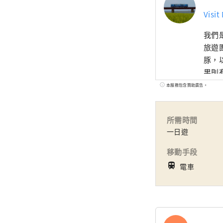
Visit
我們
旅遊
豚，
果則
可以
本服務包含贊助廣告。
所需時間
一日遊
移動手段
train
電車