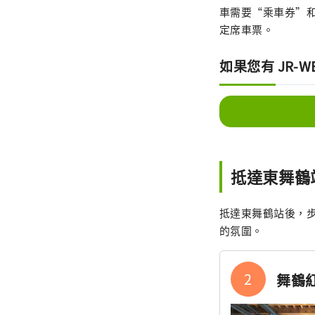
車需要“乘車券”
定席車票。
如果您有 JR-W
抵達東舞鶴
抵達東舞鶴站後，
的氛圍。
2
舞鶴