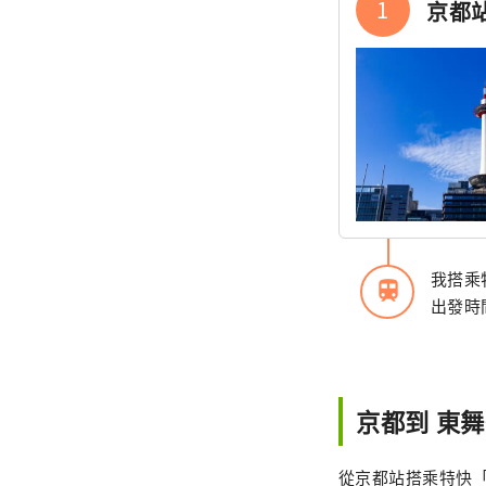
1
京都
我搭乘
train
出發時間
京都到 東
從京都站搭乘特快「