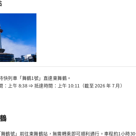
站
特快列車「舞鶴1號」直達東舞鶴。
：上午 8:38 ⇒ 抵達時間：上午 10:11（截至 2026 年 7 月）
舞鶴
舞鶴號」前往東舞鶴站，無需轉乘即可順利通行。車程約1小時3