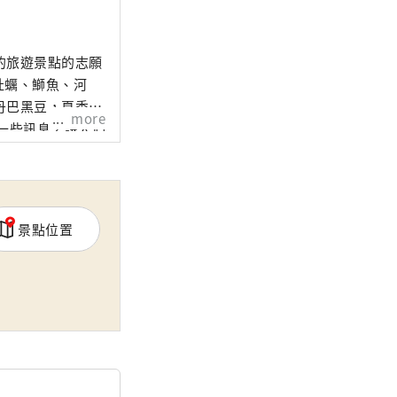
的旅遊景點的志願
牡蠣、鰤魚、河
丹巴黑豆，夏季水
more
一些訊息，讓人們
非常高興。
景點位置