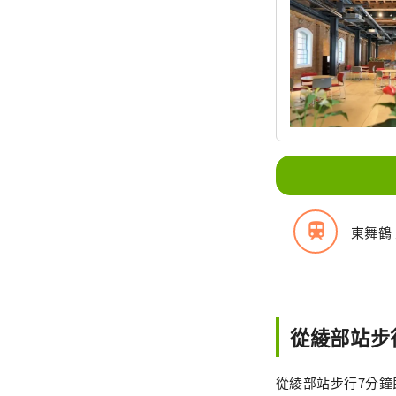
train
東舞鶴 
從綾部站步
從綾部站步行7分