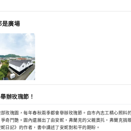
​郡是廣場
會舉辦玫瑰節！
部玫瑰園，每年春秋兩季都會舉辦玫瑰節。由市內志工精心照料的15
，爭奇鬥艷。園內還展出了由安妮·弗蘭克的父親奧托·弗蘭克捐
安妮日記》的作者，書中講述了安妮對和平的期盼。