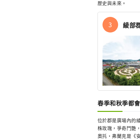
歷史與未來。
3
綾部​
春季和秋季都
位於郡是廣場內的綾
株玫瑰，爭奇鬥艷
奧托·弗蘭克是《