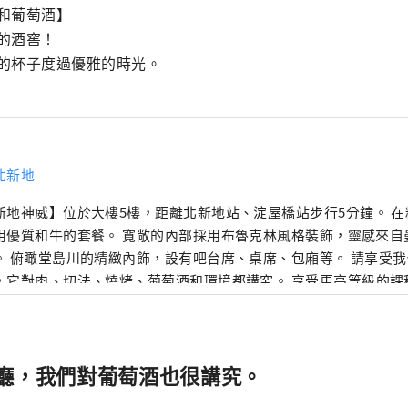
和葡萄酒】

的酒窖！

的杯子度過優雅的時光。
北新地
新地神威】位於大樓5樓，距離北新地站、淀屋橋站步行5分鐘。 
套餐。 寬敞的內部採用布魯克林風格裝飾，靈感來自曼哈頓的高級烤肉
 俯瞰堂島川的精緻內飾，設有吧台席、桌席、包廂等。 請享受我們獨特的“烤
，它對肉、切法、燒烤、葡萄酒和環境都講究。 享受更高等級的課
嚴選的日本牛肉。 我們提供各種各樣的葡萄酒，從傳統葡萄酒到流行葡萄
並考慮到它們與肉類的兼容性。 請用精心挑選的杯子度過優雅的時
廳，我們對葡萄酒也很講究。