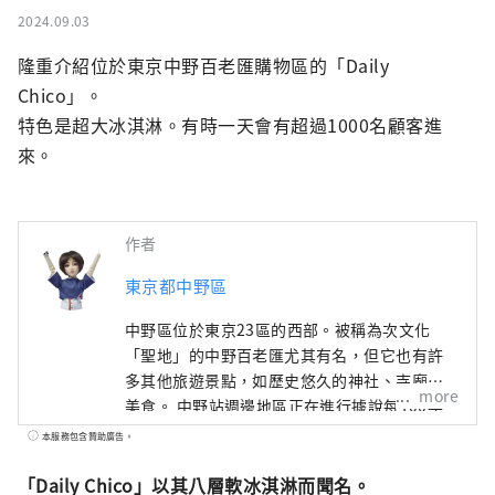
2024.09.03
隆重介紹位於東京中野百老匯購物區的「Daily 
Chico」。

特色是超大冰淇淋。有時一天會有超過1000名顧客進
來。
作者
東京都中野區
中野區位於東京23區的西部。被稱為次文化
「聖地」的中野百老匯尤其有名，但它也有許
多其他旅遊景點，如歷史悠久的神社、寺廟和
more
美食。 中野站週邊地區正在進行據說每100年
一次的再開發，在城鎮發生變化的同時，中野
本服務包含贊助廣告。
町也有很多面貌，比如繁華的商店街，充滿了
老式的人文氣息。這座城市的這種多樣性也與
「Daily Chico」以其八層軟冰淇淋而聞名。