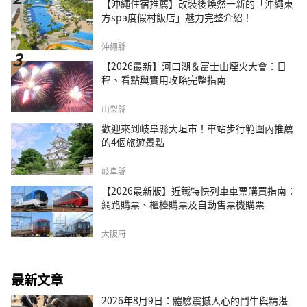
【沖繩住宿推薦】改裝後煥然一新的「沖繩東
方spa度假村飯店」魅力完整介紹！
沖繩縣
【2026最新】河口湖＆富士山煙火大會：日
程、看點與實用攻略完整指南
山梨縣
歡迎來到岐阜縣大垣市！車站步行範圍內推薦
的4個旅遊景點
岐阜縣
【2026最新版】近鐵特快列車車票購買指南：
網路購票、櫃檯購票及自動售票機購票
大阪府
最新文章
2026年8月9日：體驗震撼人心的鬥牛與精湛