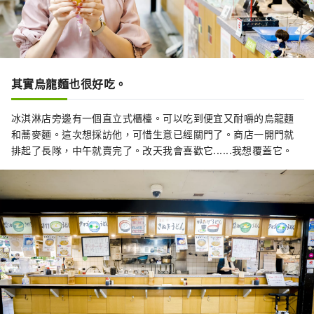
其實烏龍麵也很好吃。
冰淇淋店旁邊有一個直立式櫃檯。可以吃到便宜又耐嚼的烏龍麵
和蕎麥麵。這次想採訪他，可惜生意已經關門了。商店一開門就
排起了長隊，中午就賣完了。改天我會喜歡它......我想覆蓋它。