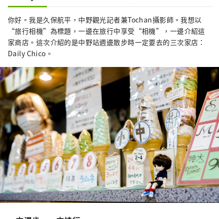
這座城市的特徵有關，這座城市居住著來自約
120 個國家的約 17,000 人。
你好。我是久保航平，中野觀光記者兼Tochan攝影師。我想以
“旅行相機”為標題，一邊在旅行中享受“相機”，一邊介紹這
家商店。這次介紹的是中野站週邊散步時一定要去的三次家店：
Daily Chico。