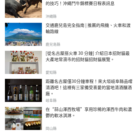
的技巧！沖繩鬥牛錦標賽日程表訊息
沖繩縣
交通鹿兒島完全指南 | 推薦的飛機、火車和渡
輪路線
鹿兒島縣
[從名古屋搭火車 30 分鐘] 介紹日本招財貓最
大產地常滑市的招財貓招財貓展覽。
愛知縣
距離名古屋僅30分鐘車程！來大垣岐阜縣品嚐
清酒吧！這裡有三家備受喜愛的當地清酒釀酒
廠。
岐阜縣
在“蒜山澤西牧場”享用珍稀的澤西牛肉和濃
鬱的軟冰淇淋。
岡山縣