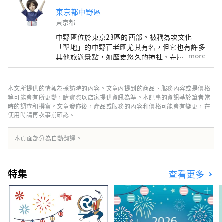
東京都中野區
東京都
中野區位於東京23區的西部。被稱為次文化
「聖地」的中野百老匯尤其有名，但它也有許多
more
其他旅遊景點，如歷史悠久的神社、寺廟和美
食。 中野站週邊地區正在進行據說每100年一次
的再開發，在城鎮發生變化的同時，中野町也有
很多面貌，比如繁華的商店街，充滿了老式的人
本文所提供的情報為採訪時的內容。文章內提到的商品、服務內容或是價格
文氣息。這座城市的這種多樣性也與這座城市的
等可能會有所更動，請實際以店家提供資訊為準。本記事的資訊基於筆者當
特徵有關，這座城市居住著來自約 120 個國家
時的調查和撰寫。文章發佈後，產品或服務的內容和價格可能會有變更，在
使用時請再次事前確認。
的約 17,000 人。
本頁面部分為自動翻譯。
特集
查看更多