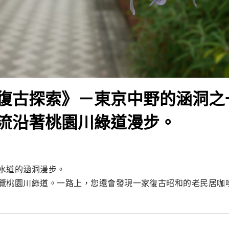
復古探索》－東京中野的涵洞之
流沿著桃園川綠道漫步。
水道的涵洞漫步。

覽桃園川綠道。一路上，您還會發現一家復古昭和的老民居咖