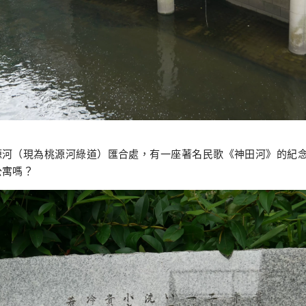
源河（現為桃源河綠道）匯合處，有一座著名民歌《神田河》的紀
公寓嗎？