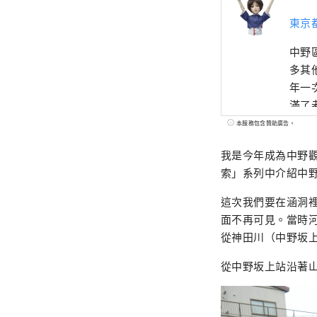
東京
中野
多其
年一
滿了
來自約
本服務包含贊助廣告。
我是今年成為中野
索」系列中介紹中
這次我們要在涵洞
面不再可見。當時
從神田川（中野坂
從中野坂上站沿著山