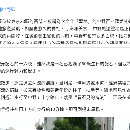
都中野區
區位於東京23區的西部。被稱為次文化「聖地」的中野百老匯尤其
他旅遊景點，如歷史悠久的神社、寺廟和美食。 中野站週邊地區正在
次的再開發，在城鎮發生變化的同時，中野町也有很多面貌，比如
老式的人文氣息。這座城市的這種多樣性也與這座城市的特徵有關
 120 個國家的約 17,000 人。
觀光記者的十六夜。雖然我是一名已經過了60歲生日的記者，但我
野的深厚魅力和歷史。
裡散步，那是過去河流的痕跡。涵洞是一條河流或水道，經過某種
河流的遺跡，如寫有橋名和建造年份的柱子、扶手等，隨處可見作
上附近）步行至中野五十字路口，感受“看不見的海濱”，沉浸在
手通往神田川方向步行約10分鐘，即可到達末廣橋。