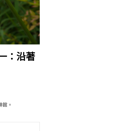
一：沿著
啡館。