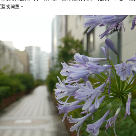
覆蓋或開墾。