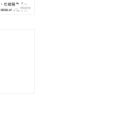
more
戰國時代，在大小
請在金澤雷索爾三一飯店
古屋雷索
 它在緊張和放鬆
雷索爾
年人放鬆的飯店。
諧相處、擁有悠久
在水中
關係。 里索