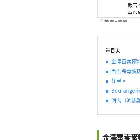
飯店 ～只
萬石
枝氏的統
本服務包含贊助廣告。
澤獨特
(Ho
(Hot
目次
爾酒店 ～
店，
金澤雷索爾
之間創造了完美的
百吉餅專賣店
個“成
芥屋。
酒店
Boulangerie
岐阜雷
流似
河馬（河馬
歷史的城市。 從飯店步行只需 20
自桃岳
的人
爾酒
金澤雷索爾