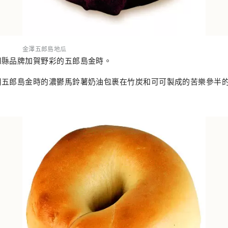
金澤五郎島地瓜
川縣品牌加賀野彩的五郎島金時。
用五郎島金時的濃鬱馬鈴薯奶油包裹在竹炭和可可製成的苦樂參半