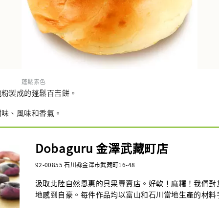
蓬鬆素色
麵粉製成的蓬鬆百吉餅。
甜味、風味和香氣。
Dobaguru 金澤武藏町店
92-00855 石川縣金澤市武藏町16-48
汲取北陸自然恩惠的貝果專賣店。好軟！麻糬！我們對
地感到自豪。每件作品均以富山和石川當地生產的材料