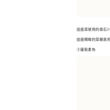
這道菜使用的是石
這道精緻的菜餚是
②蓬鬆素色