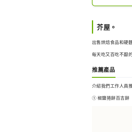
芥屋。
出售烘焙食品和硬
每天吃又百吃不厭
推薦產品
介紹我們工作人員
① 椒鹽捲餅百吉餅