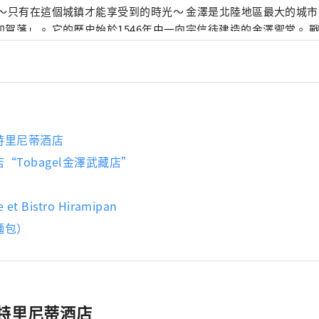
有在這個城鎮才能享受到的時光～ 金澤是北陸地區最大的城市，也被稱為「百
加賀藩」。 它的歷史始於1546年由一向宗信徒建造的金澤禦堂。 
治下，工藝、表演藝術等傳統文化得到了發展。 金澤雷索爾三一酒店旨在傳達金
的魅力， 它的建立旨在成為文化傳承和城市發展的樞紐。 金澤三一雷索爾酒店
tel Resol Trinity Kanazawa) 提供與傳統和文化的獨特連接 
el Resol Trinity Kanazawa) 體驗充滿加賀百萬石藩邸輝煌的美好時光。 名
可以穿西裝、運動鞋的飯店～ 這家以「西裝和運動鞋」為主題的都市美式飯
 整棟建築中瀰漫著爵士樂的味道，這是一種全國獨有的音樂文化。
特里尼蒂酒店
平衡。 空間的設計注重細節，從材料到家具、物品和配件。 它就像一
“Tobagel金澤武藏店”
年人的聚會場所”，邀請尋求真實性的旅行者享受深度放鬆的體驗。 名古屋
是一個精緻的空間，您可以感受到古老文化和智慧的氣息。 適合成
 et Bistro Hiramipan
索爾飯店 ～用所有感官感受清流孕育的文化與歷史～ 美麗、翠綠的山。清澈的溪
乎可以淨化你的靈魂。 岐阜市擁有美麗的自然風光，是一座與水和
麵包）
 分鐘，您就會看到這座城市唯一的天然瀑布，其水源來
的溪流。 春、夏、秋、冬四季景色各有不同，每次來都有新的感受。 蘊含
們的情感，以及由此孕育的產業與文化。 岐阜雷索爾飯店重視人與水的
店的故事與小鎮和人民交織在一起。 請盡情享受。
特里尼蒂酒店