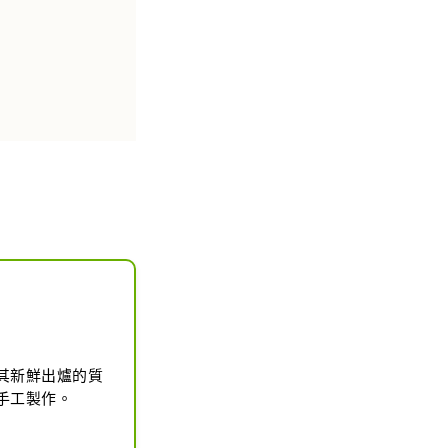
其新鮮出爐的質
手工製作。