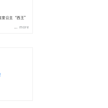
皇室公主“西王”
more
理