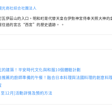
觀光商社綜合社團法人
町瓦伊茲山的入口。明和町是代替天皇在伊勢神宮侍奉天照大神的
居住過的宮古“西宮”的歷史遺跡。 。
代的建築！平安時代文化與和服10個體驗計劃
南推薦的廚師準備的午餐！融合日本料理與法國料理的創意料
程
0月至12月]活動詳情及預約方法