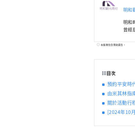
明和
明和
曾經
本服務包含贊助廣告。
目次
預約平安時
由米其林指
關於活動行
[2024年1