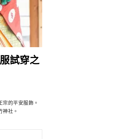
 和服試穿之
正宗的平安服飾。
竹神社。