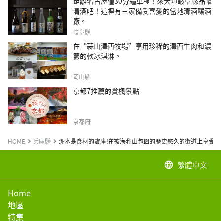
距離名古屋僅30分鐘車程！來大垣岐阜縣品嚐
清酒吧！這裡有三家備受喜愛的當地清酒釀酒
廠。
岐阜縣
在“蒜山澤西牧場”享用珍稀的澤西牛肉和濃
鬱的軟冰淇淋。
岡山縣
京都7推薦的賞楓景點
京都府
HOME
兵庫縣
洲本是食材的寶庫!在被海和山包圍的歷史悠久的街道上享受美
繁體中文
language
Home
地區
特集