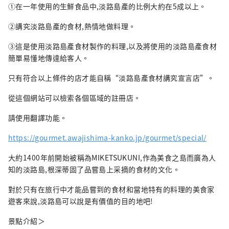
①在一年使用的生鮮食品中,淡路島產的比例大約在5成以上。
②講究淡路島產的食材,熱情地做料理。
③這是使用淡路島產食材製作的料理,以及將使用的淡路島產食材
簡單易懂地傳達給客人。
只有符合以上條件的店才能自稱“淡路島產食材講究宣言店”。
從這個網站可以檢索各個區域的註冊店。
請使用翻譯功能。
https://gourmet.awajishima-kanko.jp/gourmet/special/
大約1400年前開始被稱為MIKETSUKUNI,作為美食之島而廣為人
知的淡路島,根深蒂固了品嘗島上采摘的食材的文化。
對於只有在旅行中才能品嘗到的食材和當地特有的料理的美食家
遊客來說,淡路島可以說是有價值的目的地吧!
景點介紹＞