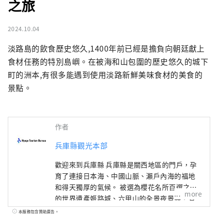
之旅
2024.10.04
淡路島的飲食歷史悠久,1400年前已經是擔負向朝廷獻上
食材任務的特別島嶼。在被海和山包圍的歷史悠久的城下
町的洲本,有很多能遇到使用淡路新鮮美味食材的美食的
景點。
作者
兵庫縣觀光本部
歡迎來到兵庫縣 兵庫縣是關西地區的門戶，孕
育了連接日本海、中國山脈、瀨戶內海的福地
和得天獨厚的氣候。 被選為櫻花名所百選之一
more
的世界遺產姬路城、六甲山的全景夜景等，有
許多令人驚嘆的美景。 世界聞名的神戶品牌
本服務包含贊助廣告。