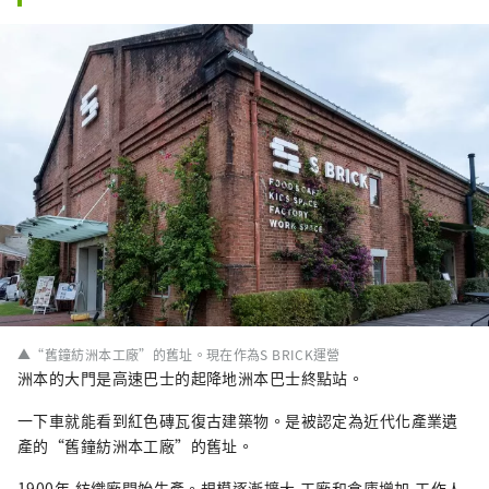
▲“舊鐘紡洲本工廠”的舊址。現在作為S BRICK運營
洲本的大門是高速巴士的起降地洲本巴士終點站。
一下車就能看到紅色磚瓦復古建築物。是被認定為近代化產業遺
產的“舊鐘紡洲本工廠”的舊址。
1900年,紡織廠開始生產。規模逐漸擴大,工廠和倉庫增加,工作人