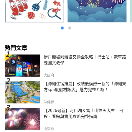
熱門文章
伊丹機場到難波交通全攻略｜巴士站・電車路
線圖文教學
大阪府
【沖繩住宿推薦】改裝後煥然一新的「沖繩東
方spa度假村飯店」魅力完整介紹！
沖繩縣
【2026最新】河口湖＆富士山煙火大會：日
程、看點與實用攻略完整指南
山梨縣