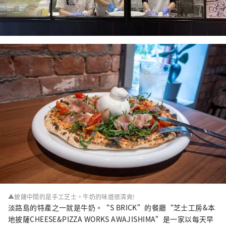
▲披薩中間的是手工芝士。牛奶的味道很清爽!
淡路島的特產之一就是牛奶。“S BRICK”的餐廳“芝士工房&本
地披薩CHEESE&PIZZA WORKS AWAJISHIMA”是一家以每天早