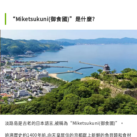
“神戶牛”是但馬牛的代名詞，是日本頂級牛
肉之一，而清酒米“兵庫山田錦”則是讓您舌
頭驚喜的寶石。 有馬溫泉是著名的溫泉，城崎
“Miketsukuni(御食國)”是什麼?
溫泉曾出現在許多文學作品中。在大自然的包
圍下，您可以放鬆身心。 淡路島鳴門漩渦的雷
鳴聲、夏季各地舉辦的煙火大會的動感聲音
等，您可以聽到令人難忘的聲音。 在縣內的藥
草園和植物園中，四季皆有的藥草和花草的溫
和宜人的香氣可以治愈您的身心。 享受刺激視
覺、味覺、觸覺、聽覺、嗅覺五種感官的兵庫
新旅程。
淡路島是古老的日本語言,被稱為“Miketsukuni(御食國)”。
追溯歷史約1400年前,向天皇居住的京都獻上新鮮的魚貝類和食材