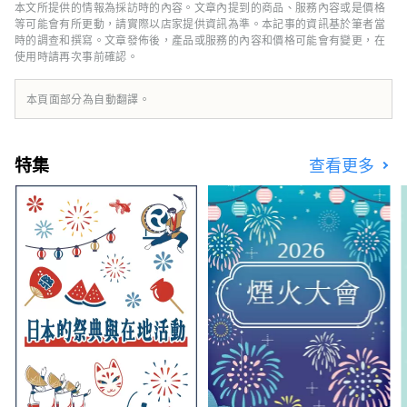
牛”是但馬牛的代名詞，是日本頂級牛肉之一，
本文所提供的情報為採訪時的內容。文章內提到的商品、服務內容或是價格
而清酒米“兵庫山田錦”則是讓您舌頭驚喜的寶
等可能會有所更動，請實際以店家提供資訊為準。本記事的資訊基於筆者當
石。 有馬溫泉是著名的溫泉，城崎溫泉曾出現
時的調查和撰寫。文章發佈後，產品或服務的內容和價格可能會有變更，在
使用時請再次事前確認。
在許多文學作品中。在大自然的包圍下，您可以
放鬆身心。 淡路島鳴門漩渦的雷鳴聲、夏季各
地舉辦的煙火大會的動感聲音等，您可以聽到令
本頁面部分為自動翻譯。
人難忘的聲音。 在縣內的藥草園和植物園中，
四季皆有的藥草和花草的溫和宜人的香氣可以治
愈您的身心。 享受刺激視覺、味覺、觸覺、聽
特集
查看更多
覺、嗅覺五種感官的兵庫新旅程。