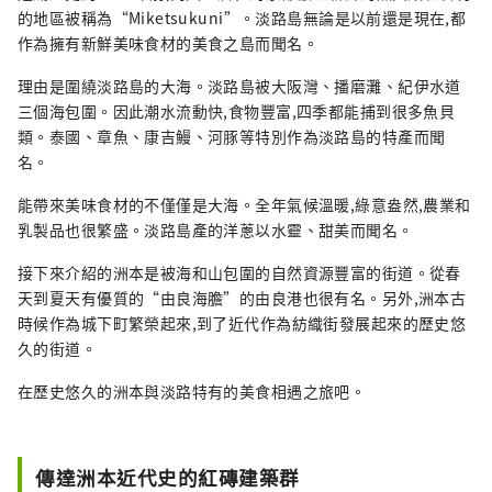
的地區被稱為“Miketsukuni”。淡路島無論是以前還是現在,都
作為擁有新鮮美味食材的美食之島而聞名。
理由是圍繞淡路島的大海。淡路島被大阪灣、播磨灘、紀伊水道
三個海包圍。因此潮水流動快,食物豐富,四季都能捕到很多魚貝
類。泰國、章魚、康吉鰻、河豚等特別作為淡路島的特產而聞
名。
能帶來美味食材的不僅僅是大海。全年氣候溫暖,綠意盎然,農業和
乳製品也很繁盛。淡路島產的洋蔥以水靈、甜美而聞名。
接下來介紹的洲本是被海和山包圍的自然資源豐富的街道。從春
天到夏天有優質的“由良海膽”的由良港也很有名。另外,洲本古
時候作為城下町繁榮起來,到了近代作為紡織街發展起來的歷史悠
久的街道。
在歷史悠久的洲本與淡路特有的美食相遇之旅吧。
傳達洲本近代史的紅磚建築群