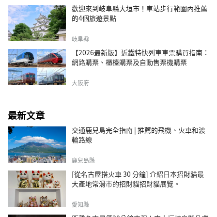
歡迎來到岐阜縣大垣市！車站步行範圍內推薦
的4個旅遊景點
岐阜縣
【2026最新版】近鐵特快列車車票購買指南：
網路購票、櫃檯購票及自動售票機購票
大阪府
最新文章
交通鹿兒島完全指南 | 推薦的飛機、火車和渡
輪路線
鹿兒島縣
[從名古屋搭火車 30 分鐘] 介紹日本招財貓最
大產地常滑市的招財貓招財貓展覽。
愛知縣