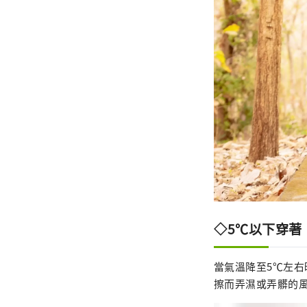
◇5℃以下穿著（
當氣溫降至5℃左
擦而弄濕或弄髒的