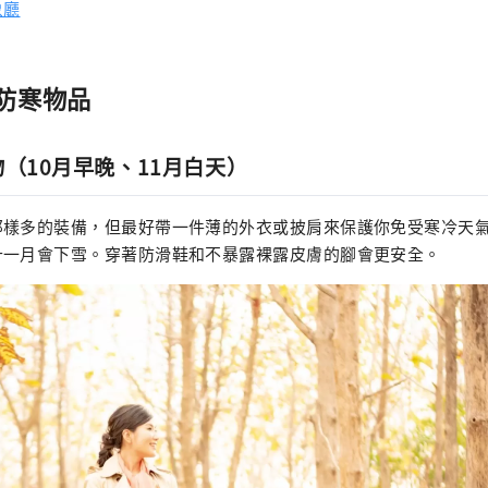
象廳
防寒物品
物（10月早晚、11月白天）
那樣多的裝備，但最好帶一件薄的外衣或披肩來保護你免受寒冷天
十一月會下雪。穿著防滑鞋和不暴露裸露皮膚的腳會更安全。