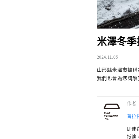
米澤冬季
2024.11.05
山形縣米澤市被稱
我們也會為您講解
作者
普拉
即使
抵達，是東