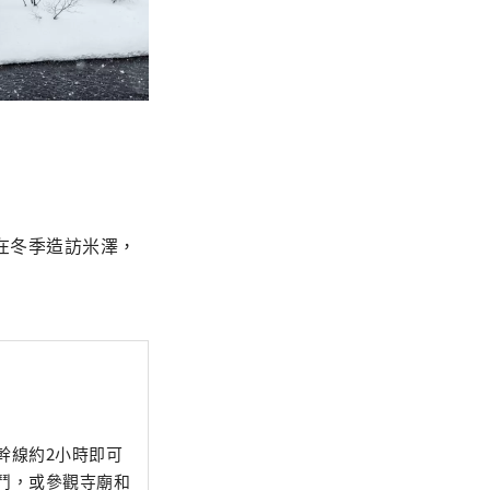
在冬季造訪米澤，
幹線約2小時即可