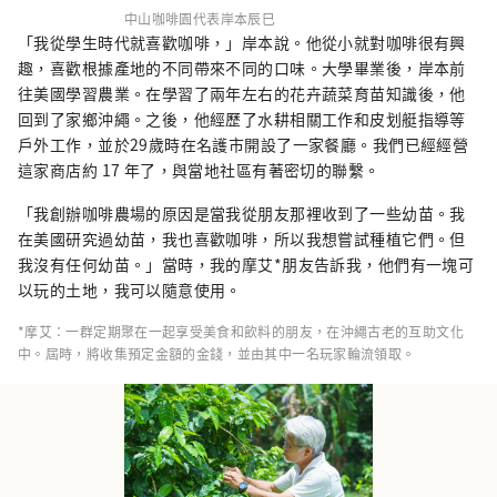
中山咖啡園代表岸本辰巳
「我從學生時代就喜歡咖啡，」岸本說。他從小就對咖啡很有興
趣，喜歡根據產地的不同帶來不同的口味。大學畢業後，岸本前
往美國學習農業。在學習了兩年左右的花卉蔬菜育苗知識後，他
回到了家鄉沖繩。之後，他經歷了水耕相關工作和皮划艇指導等
戶外工作，並於29歲時在名護市開設了一家餐廳。我們已經經營
這家商店約 17 年了，與當地社區有著密切的聯繫。
「我創辦咖啡農場的原因是當我從朋友那裡收到了一些幼苗。我
在美國研究過幼苗，我也喜歡咖啡，所以我想嘗試種植它們。但
我沒有任何幼苗。」當時，我的摩艾*朋友告訴我，他們有一塊可
以玩的土地，我可以隨意使用。
*摩艾：一群定期聚在一起享受美食和飲料的朋友，在沖繩古老的互助文化
中。屆時，將收集預定金額的金錢，並由其中一名玩家輪流領取。