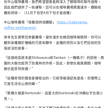
在中山咖啡農場，我們希望遊客能夠深入了解咖啡的製作過程，
因此我們提供了一些課程，您可以在咖啡農場周圍漫步，體驗收
穫和烘焙。 （11月下旬至4月下旬才能收穫）
中山咖啡農場「收穫與烘焙體驗」
https://nakayama-
coffee.net/harvest/
岸本先生將帶您參觀農場。當你漫步在梯田咖啡樹間時，你可以
聽到各種關於種植的巧思和艱辛、品種的特性以及它們目前的生
長狀況的故事。
「這個地區原本是Shikuwasa和Tankan（一種橘子）的田地。周
圍的大樹也起到了防風林的作用。因此，即使在颱風期間，咖啡
樹也能受到保護。”
「這種奇怪的聲音是蟬發出的。它經常被誤認為是鳥，但實際上
它是生活在山原的蟬。”
「那棵大樹是Hortonoki，這麼大的Hortonoki在沖繩似乎也很少
見。」
「這裡之所以有竹子，是為了標記地產的境。在沖繩，有在土地