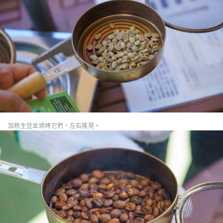
加熱生豆並烘烤它們，左右搖晃。