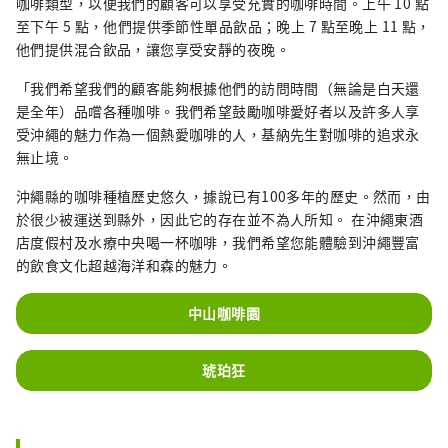
咖啡類型，以便我們的顧客可以享受充實的咖啡時間。上午 10 點
至下午 5 點，他們提供季節性單品飲品；晚上 7 點至晚上 11 點，
他們提供混合飲品，讓您享受安靜的夜晚。
「我們希望我們的顧客能夠根據他們的訪問時間（無論是白天還
是全年）品嚐各種咖啡。我們希望鼓勵咖啡愛好者以及許多人享
受沖繩的魅力作為一個熱愛咖啡的人，基納先生對咖啡的追求永
無止境。
沖繩縣的咖啡種植歷史悠久，據說已有100多年的歷史。然而，由
於很少被運送到縣外，因此它的存在並不為人所知。 在沖繩東酒
店度假村及水療中央喝一杯咖啡，我們希望您能體驗到沖繩豐富
的飲食文化超越海洋和森的魅力。
中山咖啡園
琥珀狂