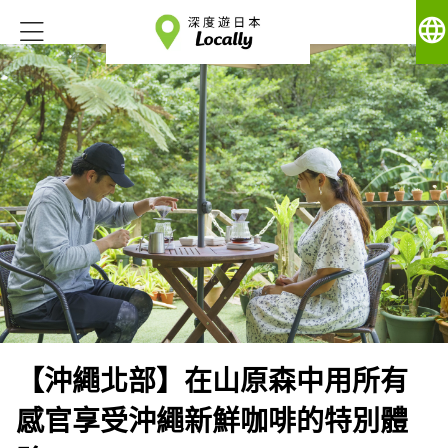
language
【沖繩北部】在山原森中用所有
感官享受沖繩新鮮咖啡的特別體