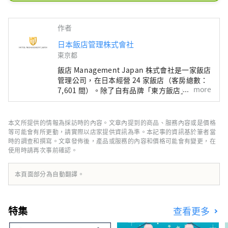
超過44平方米，面向大海的山丘上170
米長的游泳池規模宏大。沖繩東方飯店
度假村及水療中心是沖繩Junglia的飯
作者
店，位於沖繩縣名護市。
日本飯店管理株式會社
東京都
飯店 Management Japan 株式會社是一家飯店
管理公司，在日本經營 24 家飯店（客房總數：
more
7,601 間）。除了自有品牌「東方飯店」和「東
方快車飯店」外，該公司還管理和經營各種飯
店，包括「希爾頓」、「喜來登」和「日航飯
店」。
本文所提供的情報為採訪時的內容。文章內提到的商品、服務內容或是價格
等可能會有所更動，請實際以店家提供資訊為準。本記事的資訊基於筆者當
時的調查和撰寫。文章發佈後，產品或服務的內容和價格可能會有變更，在
使用時請再次事前確認。
本頁面部分為自動翻譯。
特集
查看更多