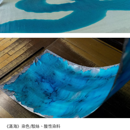
《滿海》染色/駁絲、酸性染料