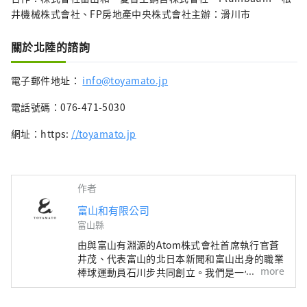
井機械株式會社、FP房地產中央株式會社主辦：滑川市
關於北陸的諮詢
電子郵件地址：
info@toyamato.jp
電話號碼：076-471-5030
網址：https:
//toyamato.jp
作者
富山和有限公司
富山縣
由與富山有淵源的Atom株式會社首席執行官蒼
井茂、代表富山的北日本新聞和富山出身的職業
more
棒球運動員石川步共同創立。我們是一個與富山
有聯繫、與富山一起創造新事業的團隊。 如果
將“地區振興”定義為利用日本各地區的特點，