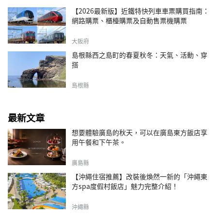
【2026最新版】近鐵特快列車車票購買指南：
網路購票、櫃檯購票及自動售票機購票
大阪府
島根縣西之島町的春夏秋冬：天氣、活動、穿
搭
島根縣
最新文章
想要體驗廣島的秋天，可以在廣島東方飯店享
用午餐和下午茶。
廣島縣
【沖繩住宿推薦】改裝後煥然一新的「沖繩東
方spa度假村飯店」魅力完整介紹！
沖繩縣