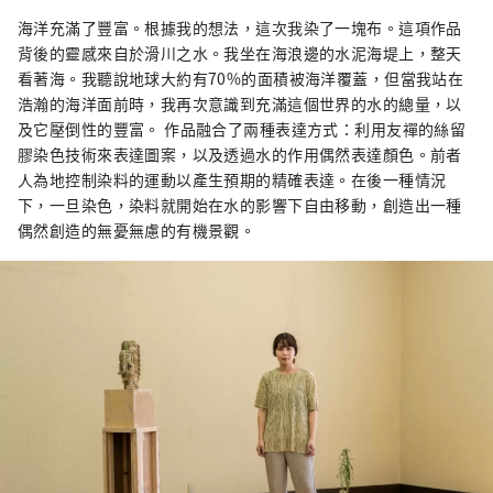
海洋充滿了豐富。根據我的想法，這次我染了一塊布。這項作品
背後的靈感來自於滑川之水。我坐在海浪邊的水泥海堤上，整天
看著海。我聽說地球大約有70%的面積被海洋覆蓋，但當我站在
浩瀚的海洋面前時，我再次意識到充滿這個世界的水的總量，以
及它壓倒性的豐富。 作品融合了兩種表達方式：利用友禪的絲留
膠染色技術來表達圖案，以及透過水的作用偶然表達顏色。前者
人為地控制染料的運動以產生預期的精確表達。在後一種情況
下，一旦染色，染料就開始在水的影響下自由移動，創造出一種
偶然創造的無憂無慮的有機景觀。