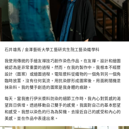
石井雄馬 / 金澤藝術大學工藝研究生院工藝染織學科
我使用傳統的手繪友禪技巧創作染色作品。在友禪，設計和繪圖
被認為是非常重要的過程。然而，在我的製作中，我根本不經歷
設計（圖案）或繪圖過程。電阻漿料從織物的一個角到另一個角
臨時放置，沒有任何氣流。用抗染膠形成圖案後，用面刷隨機塗
抹染料。我的雙手創造的圖案是我身體的痕跡。
每天，當我進行伊米漿料防染的細節工作時，我內心對質感的渴
望與日俱增。透過移動自己雙手的感覺，我面對自己的基本慾望
和感受。我想以染色的行為為契機，去接近自己的感受和內心的
美感，並在作品中表達出來。