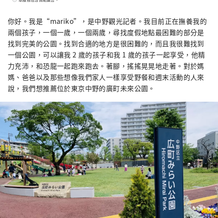
町也有很多面貌，比如繁華的商店街，充滿了
老式的人文氣息。這座城市的這種多樣性也與
你好。我是“mariko”，是中野觀光記者。我目前正在撫養我的
這座城市的特徵有關，這座城市居住著來自約
兩個孩子，一個一歲，一個兩歲，尋找度假地點最困難的部分是
120 個國家的約 17,000 人。
找到完美的公園。找到合適的地方是很困難的，而且我很難找到
一個公園，可以讓我 2 歲的孩子和我 1 歲的孩子一起享受，他精
力充沛，和恐龍一起跑來跑去。著腳，搖搖晃晃地走著。對於媽
媽、爸爸以及那些想像我們家人一樣享受野餐和週末活動的人來
說，我們想推薦位於東京中野的廣町未來公園。