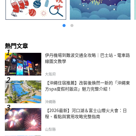
熱門文章
伊丹機場到難波交通全攻略｜巴士站・電車路
線圖文教學
大阪府
【沖繩住宿推薦】改裝後煥然一新的「沖繩東
方spa度假村飯店」魅力完整介紹！
沖繩縣
【2026最新】河口湖＆富士山煙火大會：日
程、看點與實用攻略完整指南
山梨縣