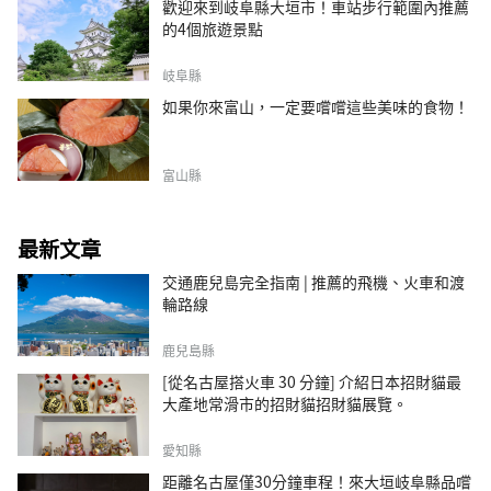
歡迎來到岐阜縣大垣市！車站步行範圍內推薦
的4個旅遊景點
岐阜縣
如果你來富山，一定要嚐嚐這些美味的食物！
富山縣
最新文章
交通鹿兒島完全指南 | 推薦的飛機、火車和渡
輪路線
鹿兒島縣
[從名古屋搭火車 30 分鐘] 介紹日本招財貓最
大產地常滑市的招財貓招財貓展覽。
愛知縣
距離名古屋僅30分鐘車程！來大垣岐阜縣品嚐