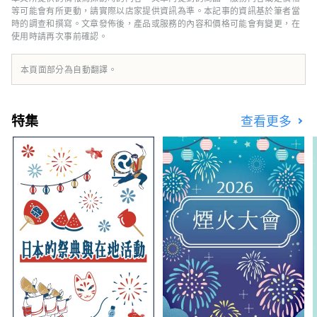
灣。 這裡被譽為珍珠的故鄉，大小島嶼交織出
等可能會有所更動，請實際以店家提供資訊為準。本記事的資訊基於筆者當
的寧靜海灣景色令人心曠神怡，非常推薦搭乘遊
時的調查和撰寫。文章發佈後，產品或服務的內容和價格可能會有變更，在
使用時請再次事前確認。
船，悠閒地感受這片溫柔的海上風光。
本頁面部分為自動翻譯。
特集
查看更多