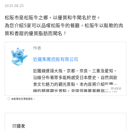
2025.08.25
松阪市是松阪牛之鄉，以優質和牛聞名於世。

為您介紹5家可以品嚐松阪牛的餐廳，松阪牛以鬆軟的肉
質和香甜的優質脂肪而聞名！
作者
近鐵集團控股有限公司
近鐵線連接大阪、京都、奈良、三重及愛知，
沿線分布著眾多能夠感受日本歷史、自然與飲
食文化魅力的觀光景點。本內容將介紹近鐵沿
more
線的精選觀光景點，並提供推薦餐廳與飯店資
訊， 以及旅途中實用的小提醒，為您的近鐵線
本服務包含贊助廣告。
之旅帶來更多便利與靈感。封面照片為三重縣
的英虞灣。 這裡被譽為珍珠的故鄉，大小島嶼
交織出的寧靜海灣景色令人心曠神怡，非常推
薦搭乘遊船，悠閒地感受這片溫柔的海上風
目次