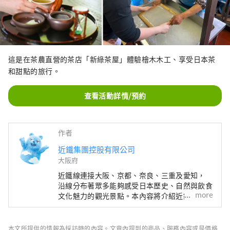
這是在茶農直營的茶店「新綠茶屋」體驗檜木木工、享受日本茶
和甜點的旅行。
查看活動詳情/預約
作者
近鐵集團控股有限公司
大阪府
近鐵線連接大阪、京都、奈良、三重及愛知，
沿線分布著眾多能夠感受日本歷史、自然與飲食
more
文化魅力的觀光景點。本內容將介紹近鐵沿線的
精選觀光景點，並提供推薦餐廳與飯店資訊，
以及旅途中實用的小提醒，為您的近鐵線之旅帶
來更多便利與靈感。封面照片為三重縣的英虞
本文所提供的情報為採訪時的內容。文章內提到的商品、服務內容或是價格