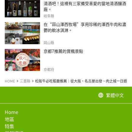
清酒吧！這裡有三家備受喜愛的當地清酒釀酒
廠。
岐阜縣
在“蒜山澤西牧場”享用珍稀的澤西牛肉和濃
鬱的軟冰淇淋。
岡山縣
京都7推薦的賞楓景點
京都府
HOME
三重縣
松阪牛必吃餐廳推薦｜從大阪・名古屋出發、肉之城一日遊攻
繁體中文
language
Home
地區
特集