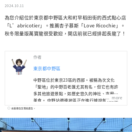
2024.10.11
為您介紹位於東京都中野區大和町早稻田街的西式點心店
「L’abricotier」。推薦杏子慕斯「Love Ricochie」。
秋冬限量版萬寶龍很受歡迎，開店前就已經排起長龍了！
作者
東京都中野區
中野區位於東京23區的西部。被稱為次文化
「聖地」的中野百老匯尤其有名，但它也有許
多其他旅遊景點，如歷史悠久的神社、寺廟和
more
美食。 中野站週邊地區正在進行據說每100年
一次的再開發，在城鎮發生變化的同時，中野
本服務包含贊助廣告。
町也有很多面貌，比如繁華的商店街，充滿了
老式的人文氣息。這座城市的這種多樣性也與
這座城市的特徵有關，這座城市居住著來自約