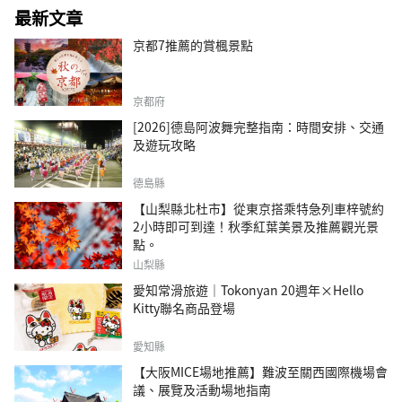
最新文章
京都7推薦的賞楓景點
京都府
[2026]德島阿波舞完整指南：時間安排、交通
及遊玩攻略
德島縣
【山梨縣北杜市】從東京搭乘特急列車梓號約
2小時即可到達！秋季紅葉美景及推薦觀光景
點。
山梨縣
愛知常滑旅遊｜Tokonyan 20週年×Hello
Kitty聯名商品登場
愛知縣
【大阪MICE場地推薦】難波至關西國際機場會
議、展覽及活動場地指南