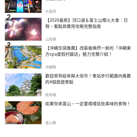
大阪府
【2026最新】河口湖＆富士山煙火大會：日
程、看點與實用攻略完整指南
山梨縣
【沖繩住宿推薦】改裝後煥然一新的「沖繩東
方spa度假村飯店」魅力完整介紹！
沖繩縣
歡迎來到岐阜縣大垣市！車站步行範圍內推薦
的4個旅遊景點
岐阜縣
如果你來富山，一定要嚐嚐這些美味的食物！
富山縣