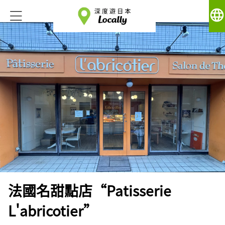
language
法國名甜點店“Patisserie
L'abricotier”