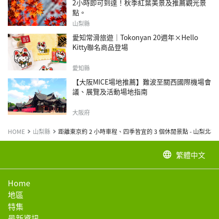
2小時即可到達！秋季紅葉美景及推薦觀光景
點。
山梨縣
愛知常滑旅遊｜Tokonyan 20週年×Hello
Kitty聯名商品登場
愛知縣
【大阪MICE場地推薦】難波至關西國際機場會
議、展覽及活動場地指南
大阪府
HOME
山梨縣
距離東京約 2 小時車程、四季皆宜的 3 個休閒景點 - 山梨北杜
繁體中文
language
Home
地區
特集
最新資訊