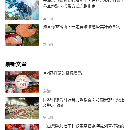
乘車地點・搭乘方式完整指南
三重縣
如果你來富山，一定要嚐嚐這些美味的食物！
富山縣
最新文章
京都7推薦的賞楓景點
京都府
[2026]德島阿波舞完整指南：時間安排、交通
及遊玩攻略
德島縣
【山梨縣北杜市】從東京搭乘特急列車梓號約