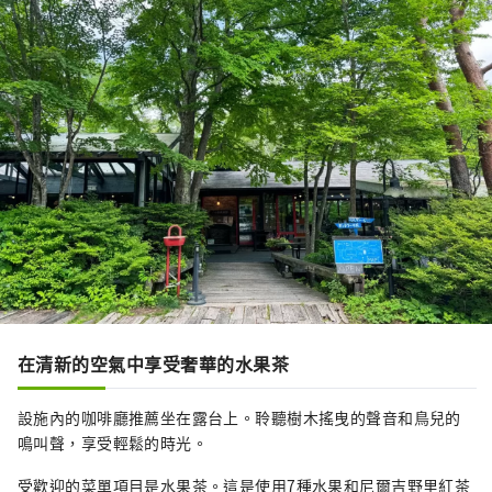
在清新的空氣中享受奢華的水果茶
設施內的咖啡廳推薦坐在露台上。聆聽樹木搖曳的聲音和鳥兒的
鳴叫聲，享受輕鬆的時光。
受歡迎的菜單項目是水果茶。這是使用7種水果和尼爾吉野里紅茶