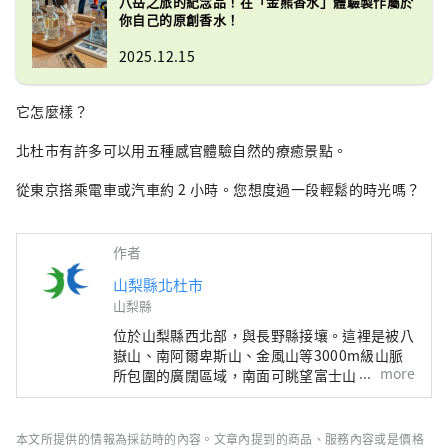
八岳之旅的紀念品！在「金​​熊香水」體驗製作屬於
你自己的原創香水！
2025.12.15
它怎麼樣？
北杜市有許多可以用五種感官體驗自然的療癒景點。
從東京搭乘電車或汽車約 2 小時。您想度過一段輕鬆的時光嗎？
作者
山梨縣北杜市
山梨縣
位於山梨縣西北部，與長野縣接壤。這裡是被八
嶽山、南阿爾卑斯山、金風山等3000m級山脈
more
所包圍的廣闊區域，南面可眺望富士山。 距離
東京約2小時車程，距離富士山約1小時車程，
距離松本約1小時車程，由於交通便利，全年都
有許多遊客前來。 它也被稱為“名水之鄉”，
本文所提供的情報為採訪時的內容。文章內提到的商品、服務內容或是價格