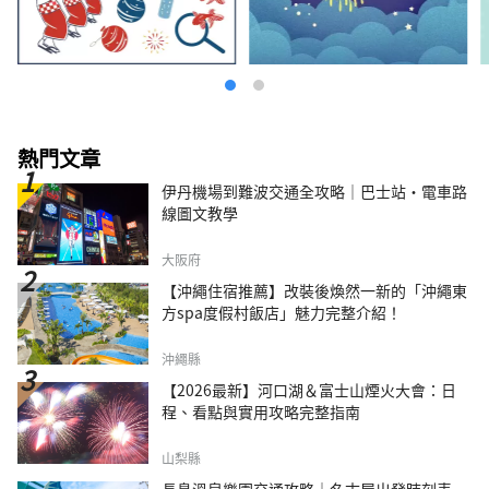
熱門文章
伊丹機場到難波交通全攻略｜巴士站・電車路
線圖文教學
大阪府
【沖繩住宿推薦】改裝後煥然一新的「沖繩東
方spa度假村飯店」魅力完整介紹！
沖繩縣
【2026最新】河口湖＆富士山煙火大會：日
程、看點與實用攻略完整指南
山梨縣
長島溫泉樂園交通攻略｜名古屋出發時刻表・