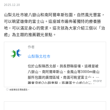
2025.12.10
山梨北杜市被八嶽山和南阿爾卑斯包圍，自然風光豐富，
可以眺望雄偉的富士山。這座城市遍佈著獨特的療養勝
地，可以滿足身心的需求。這次就為大家介紹三個以「治
癒」為主題的推薦觀光景點。
作者
山梨縣北杜市
位於山梨縣西北部，與長野縣接壤。這裡是被
八嶽山、南阿爾卑斯山、金風山等3000m級山
脈所包圍的廣闊區域，南面可眺望富士山。 距
more
離東京約2小時車程，距離富士山約1小時車
程，距離松本約1小時車程，由於交通便利，全
本服務包含贊助廣告。
年都有許多遊客前來。 它也被稱為“名水之
鄉”，其中三個地區被選為日本名水百選之
一。這種豐富的水作為天然水而廣受好評，是