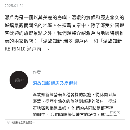
2025.01.24
瀨戶內是一個以其美麗的島嶼、溫暖的氣候和歷史悠久的
城鎮景觀而聞名的地區。在這篇文章中，除了深受外國遊
客歡迎的旅遊景點之外，我們還將介紹瀨戶內地區特別推
薦的兩家飯店：「溫故知新 瑞翠 瀨戶內」和「溫故知新 
KEIRIN10 瀬戸內」。
作者
温故知新飯店及度假村
溫故知新經營著各種各樣的設施，從休閒到超
豪華，從歷史悠久的旅館到新建的飯店，從城
市地區到偏遠島嶼。 他們的共同點是都有獨特
more
的個性。 我們傾聽每個地方的記憶，創造客製
化且獨特的住宿概念。
本服務包含贊助廣告。