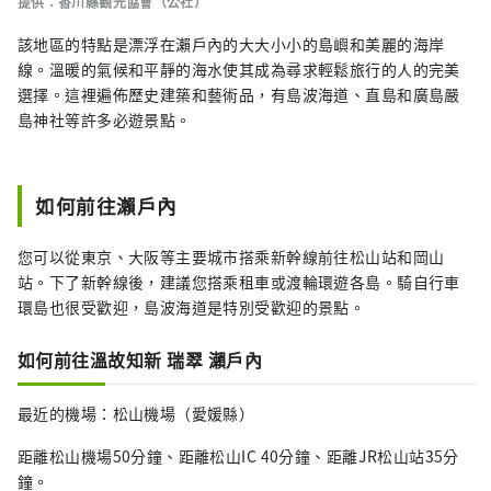
提供：香川縣觀光協會（公社）
該地區的特點是漂浮在瀨戶內的大大小小的島嶼和美麗的海岸
線。溫暖的氣候和平靜的海水使其成為尋求輕鬆旅行的人的完美
選擇。這裡遍佈歷史建築和藝術品，有島波海道、直島和廣島嚴
島神社等許多必遊景點。
如何前往瀨戶內
您可以從東京、大阪等主要城市搭乘新幹線前往松山站和岡山
站。下了新幹線後，建議您搭乘租車或渡輪環遊各島。騎自行車
環島也很受歡迎，島波海道是特別受歡迎的景點。
如何前往溫故知新 瑞翠 瀨戶內
最近的機場：松山機場（愛媛縣）
距離松山機場50分鐘、距離松山IC 40分鐘、距離JR松山站35分
鐘。