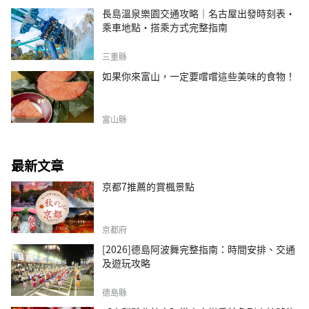
長島溫泉樂園交通攻略｜名古屋出發時刻表・
乘車地點・搭乘方式完整指南
三重縣
如果你來富山，一定要嚐嚐這些美味的食物！
富山縣
最新文章
京都7推薦的賞楓景點
京都府
[2026]德島阿波舞完整指南：時間安排、交通
及遊玩攻略
德島縣