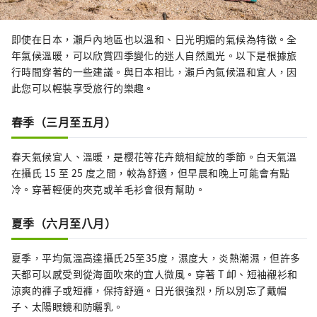
即使在日本，瀨戶內地區也以溫和、日光明媚的氣候為特徵。全
年氣候溫暖，可以欣賞四季變化的迷人自然風光。以下是根據旅
行時間穿著的一些建議。與日本相比，瀨戶內氣候溫和宜人，因
此您可以輕裝享受旅行的樂趣。
春季（三月至五月）
春天氣候宜人、溫暖，是櫻花等花卉競相綻放的季節。白天氣溫
在攝氏 15 至 25 度之間，較為舒適，但早晨和晚上可能會有點
冷。穿著輕便的夾克或羊毛衫會很有幫助。
夏季（六月至八月）
夏季，平均氣溫高達攝氏25至35度，濕度大，炎熱潮濕，但許多
天都可以感受到從海面吹來的宜人微風。穿著 T 卹、短袖襯衫和
涼爽的褲子或短褲，保持舒適。日光很強烈，所以別忘了戴帽
子、太陽眼鏡和防曬乳。