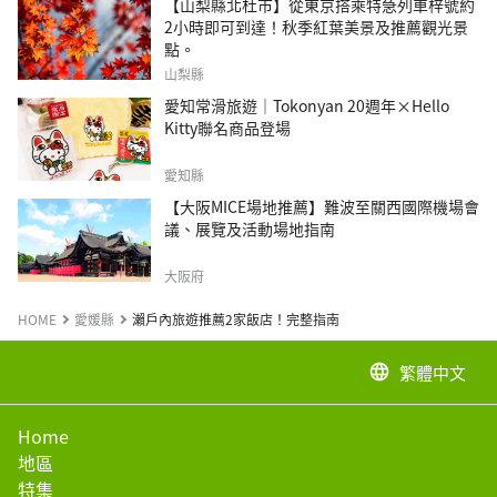
【山梨縣北杜市】從東京搭乘特急列車梓號約
2小時即可到達！秋季紅葉美景及推薦觀光景
點。
山梨縣
愛知常滑旅遊｜Tokonyan 20週年×Hello
Kitty聯名商品登場
愛知縣
【大阪MICE場地推薦】難波至關西國際機場會
議、展覽及活動場地指南
大阪府
HOME
愛媛縣
瀨戶內旅遊推薦2家飯店！完整指南
繁體中文
language
Home
地區
特集