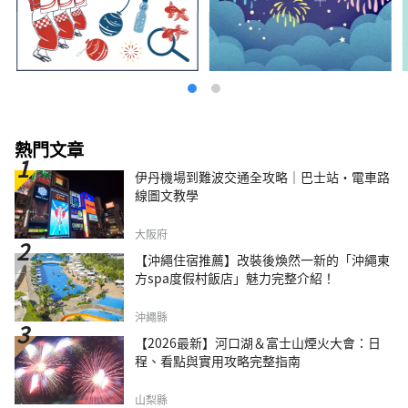
熱門文章
伊丹機場到難波交通全攻略｜巴士站・電車路
線圖文教學
大阪府
【沖繩住宿推薦】改裝後煥然一新的「沖繩東
方spa度假村飯店」魅力完整介紹！
沖繩縣
【2026最新】河口湖＆富士山煙火大會：日
程、看點與實用攻略完整指南
山梨縣