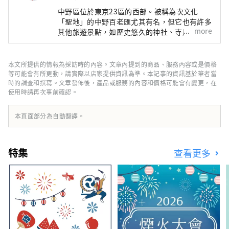
街道這是一個有被種植為樹的歷史的地
中野區位於東京23區的西部。被稱為次文化
方。公園包括草坪區、多功能區和池塘
「聖地」的中野百老匯尤其有名，但它也有許多
（群落生境）。 2014年2月，被認定為
more
其他旅遊景點，如歷史悠久的神社、寺廟和美
食。 中野站週邊地區正在進行據說每100年一次
中野區認定旅遊資源。
的再開發，在城鎮發生變化的同時，中野町也有
很多面貌，比如繁華的商店街，充滿了老式的人
本文所提供的情報為採訪時的內容。文章內提到的商品、服務內容或是價格
文氣息。這座城市的這種多樣性也與這座城市的
等可能會有所更動，請實際以店家提供資訊為準。本記事的資訊基於筆者當
特徵有關，這座城市居住著來自約 120 個國家
時的調查和撰寫。文章發佈後，產品或服務的內容和價格可能會有變更，在
使用時請再次事前確認。
的約 17,000 人。
本頁面部分為自動翻譯。
特集
查看更多