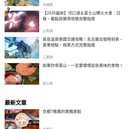
沖繩縣
【2026最新】河口湖＆富士山煙火大會：日
程、看點與實用攻略完整指南
山梨縣
長島溫泉樂園交通攻略｜名古屋出發時刻表・
乘車地點・搭乘方式完整指南
三重縣
如果你來富山，一定要嚐嚐這些美味的食物！
富山縣
最新文章
京都7推薦的賞楓景點