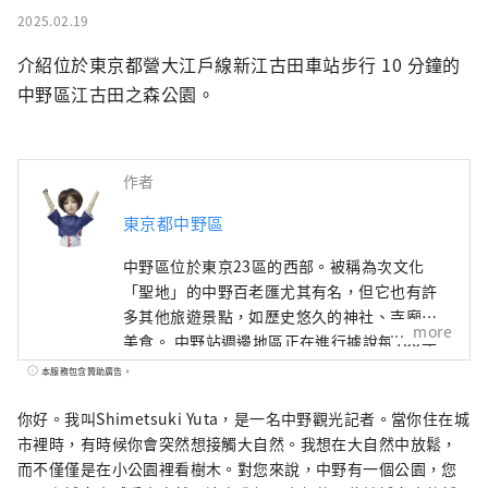
2025.02.19
介紹位於東京都營大江戶線新江古田車站步行 10 分鐘的
中野區江古田之森公園。
作者
東京都中野區
中野區位於東京23區的西部。被稱為次文化
「聖地」的中野百老匯尤其有名，但它也有許
多其他旅遊景點，如歷史悠久的神社、寺廟和
more
美食。 中野站週邊地區正在進行據說每100年
一次的再開發，在城鎮發生變化的同時，中野
本服務包含贊助廣告。
町也有很多面貌，比如繁華的商店街，充滿了
老式的人文氣息。這座城市的這種多樣性也與
你好。我叫Shimetsuki Yuta，是一名中野觀光記者。當你住在城
這座城市的特徵有關，這座城市居住著來自約
市裡時，有時候你會突然想接觸大自然。我想在大自然中放鬆，
120 個國家的約 17,000 人。
而不僅僅是在小公園裡看樹木。對您來說，中野有一個公園，您