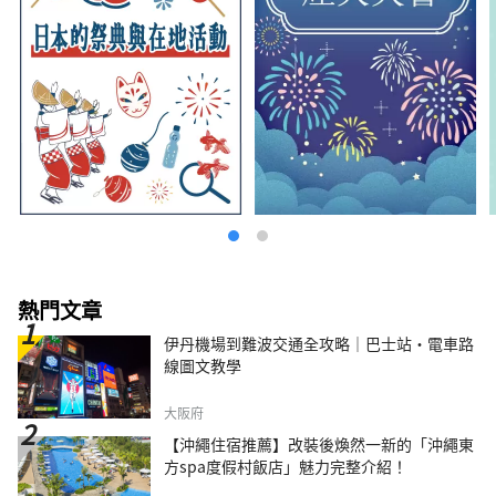
熱門文章
伊丹機場到難波交通全攻略｜巴士站・電車路
線圖文教學
大阪府
【沖繩住宿推薦】改裝後煥然一新的「沖繩東
方spa度假村飯店」魅力完整介紹！