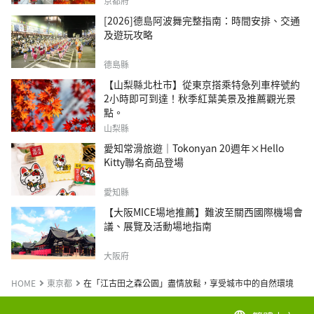
京都府
[2026]德島阿波舞完整指南：時間安排、交通
及遊玩攻略
德島縣
【山梨縣北杜市】從東京搭乘特急列車梓號約
2小時即可到達！秋季紅葉美景及推薦觀光景
點。
山梨縣
愛知常滑旅遊｜Tokonyan 20週年×Hello
Kitty聯名商品登場
愛知縣
【大阪MICE場地推薦】難波至關西國際機場會
議、展覽及活動場地指南
大阪府
HOME
東京都
在「江古田之森公園」盡情放鬆，享受城市中的自然環境