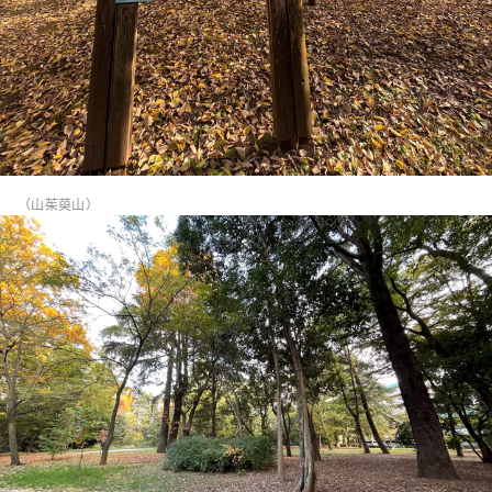
（山茱萸山）