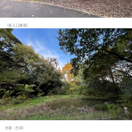
（森入口廣場）
池塘（生境）