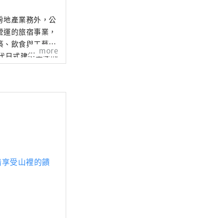
房地產業務外，公
營運的旅宿事業，
築、飲食與工藝等
more
左右──象徵西方文
餐點；此外，於台
工藝品，感受職人
情享受山裡的饋