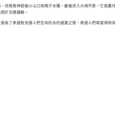
山，流經鬼神部破火山口和鳴子水壩，最後流入大崎平原。它是農
也用於交通運輸。
立是為了表達對支撐人們生命的水的感激之情，表達人們希望得到