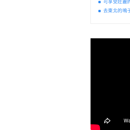
可享受壯麗的
去東北的鳴