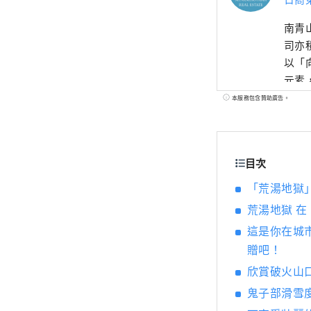
南青
司亦
以「
元素，打
空間
本服務包含贊助廣告。
化初
灣高
技藝
目次
「荒湯地獄
荒湯地獄 
這是你在城
贈吧！
欣賞破火山
鬼子部滑雪