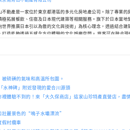
山不動產是一家位於東京都港區的多元化房地產公司。除了專業的
積極拓展餐飲、住宿及日本現代建築等相關服務。旗下於日本當地
向世界推廣日本引以為傲的文化與技術」為核心理念，透過結合建
造能夠透過五感全方位體驗的文化娛樂空間。 旅客可在融合現代日式建築美學的
中，享受獨特的住宿體驗；亦可造訪位於東京乃木坂、以1900年
入日本的年代──為靈感所設計的西式建築風格咖啡廳，品味精緻
雄的直營日本物產專賣店中，也能體驗來自日本的精選酒品與傳統
的魅力與文化深度。
」被硫磺的氣味和高溫所包圍。
在「水神碑」附近發現的愛合川源頭
市裡體驗不到的！來「大久保商店」這家山珍特產直營店，盡
口壯麗景色的“鳴子水壩漂流”
度假村纜車