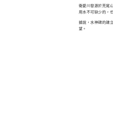
衛愛川發源於荒尾
用水不可缺少的，
據說，水神碑的建
望。