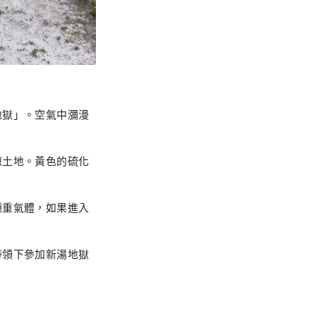
地獄」。空氣中瀰漫
涼土地。黃色的硫化
種重氣體，如果進入
帶領下參加新湯地獄