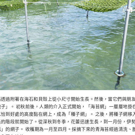
藻透過附著在海石和貝殼上從小尺寸開始生長。然後，當它們與朋
孢子」。 初秋前後，人類的介入正式開始，「海苔網」一層層地掛
以恰到好處的高度黏在網上，成為「種子網」。 之後，將種子網移
長的階段就開始了。從深秋到冬季，花蕾迅速生長，到一月份，伊
毯」的網子。 收穫期為一月至四月。採摘下來的青海苔經過清洗、