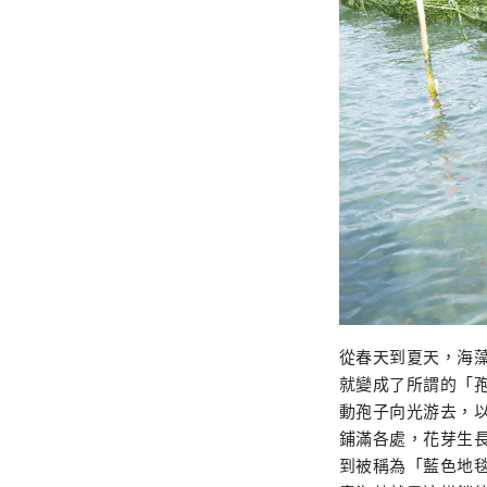
從春天到夏天，海
就變成了所謂的「
動孢子向光游去，
鋪滿各處，花芽生
到被稱為「藍色地