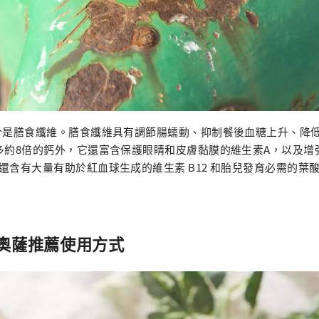
成分是膳食纖維。膳食纖維具有調節腸蠕動、抑制餐後血糖上升、降
多約8倍的鈣外，它還富含保護眼睛和皮膚黏膜的維生素A，以及增
還含有大量有助於紅血球生成的維生素 B12 和胎兒發育必需的葉
奧薩推薦使用方式