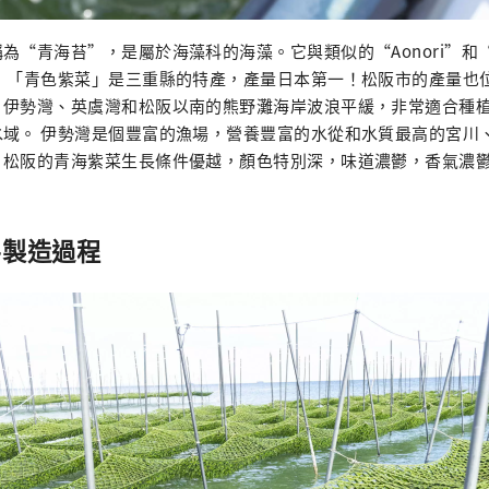
為“青海苔”，是屬於海藻科的海藻。它與類似的“Aonori”和“
。 「青色紫菜」是三重縣的特產，產量日本第一！松阪市的產量也
。伊勢灣、英虞灣和松阪以南的熊野灘海岸波浪平緩，非常適合種
水域。 伊勢灣是個豐富的漁場，營養豐富的水從和水質最高的宮川
。松阪的青海紫菜生長條件優越，顏色特別深，味道濃鬱，香氣濃
-製造過程