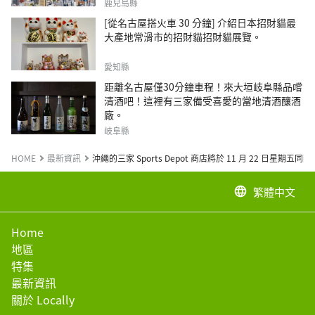
鹿兒島縣
[從名古屋搭火車 30 分鐘] 介紹日本招財貓最
大產地常滑市的招財貓招財貓展覽。
愛知縣
距離名古屋僅30分鐘車程！來大垣岐阜縣品嚐
清酒吧！這裡有三家備受喜愛的當地清酒釀酒
廠。
岐阜縣
HOME
最新資訊
沖繩的三家 Sports Depot 商店將於 11 月 22 日星期五
繁體中文
language
Home
地區
特集
最新資訊
關於 Locally