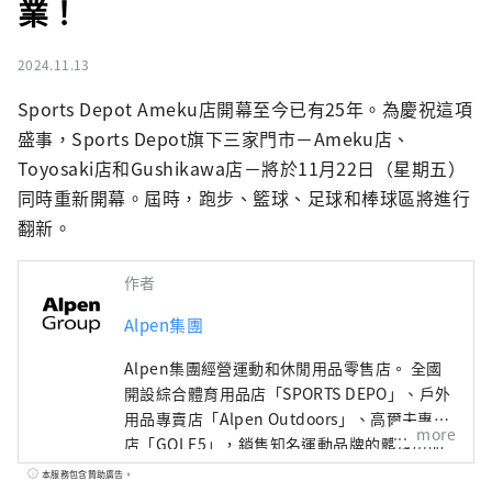
業！
2024.11.13
Sports Depot Ameku店開幕至今已有25年。為慶祝這項
盛事，Sports Depot旗下三家門市－Ameku店、
Toyosaki店和Gushikawa店－將於11月22日（星期五）
同時重新開幕。屆時，跑步、籃球、足球和棒球區將進行
翻新。
作者
Alpen集團
Alpen集團經營運動和休閒用品零售店。 全國
開設綜合體育用品店「SPORTS DEPO」、戶外
用品專賣店「Alpen Outdoors」、高爾夫專賣
more
店「GOLF5」，銷售知名運動品牌的體育用品
以及高度時尚的服裝和鞋子。我們提供廣泛的
本服務包含贊助廣告。