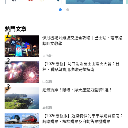
熱門文章
伊丹機場到難波交通全攻略｜巴士站・電車路
線圖文教學
大阪府
【2026最新】河口湖＆富士山煙火大會：日
程、看點與實用攻略完整指南
山梨縣
絕景寶庫！隱岐・摩天崖魅力體驗9選！
島根縣
【2026最新版】近鐵特快列車車票購買指南：
網路購票、櫃檯購票及自動售票機購票