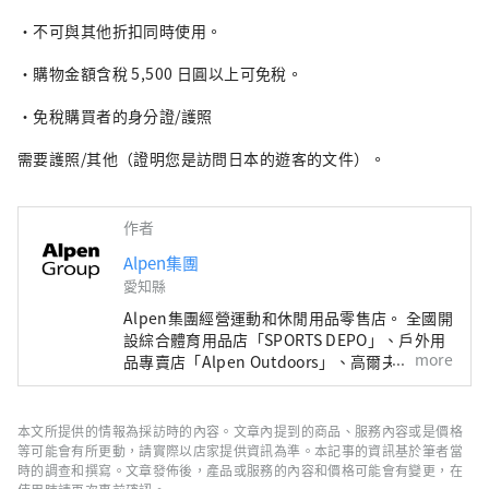
・不可與其他折扣同時使用。
・購物金額含稅 5,500 日圓以上可免稅。
・免稅購買者的身分證/護照
需要護照/其他（證明您是訪問日本的遊客的文件）。
作者
Alpen集團
愛知縣
Alpen集團經營運動和休閒用品零售店。 全國開
設綜合體育用品店「SPORTS DEPO」、戶外用
more
品專賣店「Alpen Outdoors」、高爾夫專賣店
「GOLF5」，銷售知名運動品牌的體育用品以
及高度時尚的服裝和鞋子。我們提供廣泛的產品
和服務選擇，以滿足所有運動愛好者的需求。
本文所提供的情報為採訪時的內容。文章內提到的商品、服務內容或是價格
等可能會有所更動，請實際以店家提供資訊為準。本記事的資訊基於筆者當
時的調查和撰寫。文章發佈後，產品或服務的內容和價格可能會有變更，在