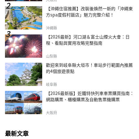
【沖繩住宿推薦】改裝後煥然一新的「沖繩東
方spa度假村飯店」魅力完整介紹！
沖繩縣
【2026最新】河口湖＆富士山煙火大會：日
程、看點與實用攻略完整指南
山梨縣
歡迎來到岐阜縣大垣市！車站步行範圍內推薦
的4個旅遊景點
岐阜縣
【2026最新版】近鐵特快列車車票購買指南：
網路購票、櫃檯購票及自動售票機購票
大阪府
最新文章