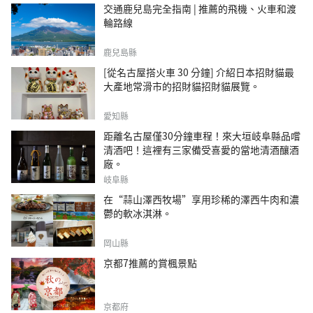
交通鹿兒島完全指南 | 推薦的飛機、火車和渡
輪路線
鹿兒島縣
[從名古屋搭火車 30 分鐘] 介紹日本招財貓最
大產地常滑市的招財貓招財貓展覽。
愛知縣
距離名古屋僅30分鐘車程！來大垣岐阜縣品嚐
清酒吧！這裡有三家備受喜愛的當地清酒釀酒
廠。
岐阜縣
在“蒜山澤西牧場”享用珍稀的澤西牛肉和濃
鬱的軟冰淇淋。
岡山縣
京都7推薦的賞楓景點
京都府