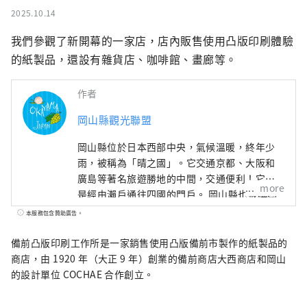
2025.10.14
我們參觀了新開幕的一家店，店內販售使用凸版印刷體驗
的紙製品，還設有雜貨店、咖啡館、畫廊等。
作者
岡山縣觀光聯盟
岡山縣位於日本西部中央，氣候溫暖​​，終年少
雨，被稱為「晴之國」。它交通京都、大阪和
廣島等著名旅遊勝地的中間，交通便利！它也
more
是經由瀨戶通往四國的門戶。 岡山縣也被稱為
“水果岡山”，在瀨戶內溫暖的氣候下，陽光
本服務包含贊助廣告。
照射的水果，無論甜度、香氣還是風味，都是
最高品質的。 您可以品嚐白桃、麝香葡萄、先
備前凸版印刷工作所是一家銷售使用凸版備前市製作的紙製品的
鋒葡萄等當季水果！ 岡山還擁有世界級的旅遊
商店，由 1920 年（大正 9 年）創業的備前商店大西商店和岡山
景點，包括岡山城、日本三大名園之一的岡山
的設計單位 COCHAE 合作創立。
後樂園以及擁有歷史、文化和藝術的倉敷美觀
地區！