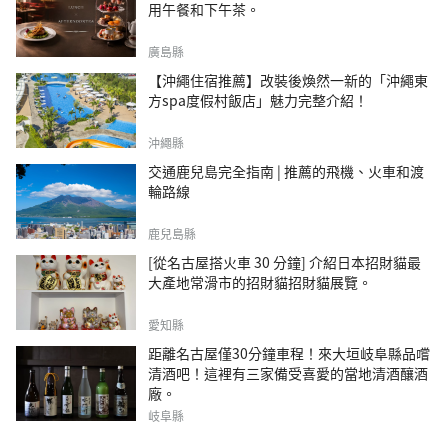
用午餐和下午茶。
廣島縣
【沖繩住宿推薦】改裝後煥然一新的「沖繩東
方spa度假村飯店」魅力完整介紹！
沖繩縣
交通鹿兒島完全指南 | 推薦的飛機、火車和渡
輪路線
鹿兒島縣
[從名古屋搭火車 30 分鐘] 介紹日本招財貓最
大產地常滑市的招財貓招財貓展覽。
愛知縣
距離名古屋僅30分鐘車程！來大垣岐阜縣品嚐
清酒吧！這裡有三家備受喜愛的當地清酒釀酒
廠。
岐阜縣