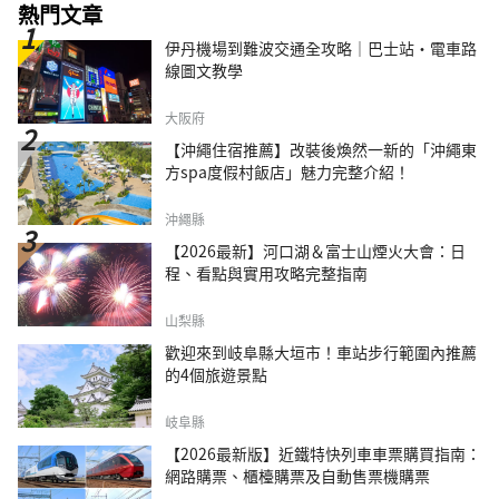
熱門文章
伊丹機場到難波交通全攻略｜巴士站・電車路
線圖文教學
大阪府
【沖繩住宿推薦】改裝後煥然一新的「沖繩東
方spa度假村飯店」魅力完整介紹！
沖繩縣
【2026最新】河口湖＆富士山煙火大會：日
程、看點與實用攻略完整指南
山梨縣
歡迎來到岐阜縣大垣市！車站步行範圍內推薦
的4個旅遊景點
岐阜縣
【2026最新版】近鐵特快列車車票購買指南：
網路購票、櫃檯購票及自動售票機購票