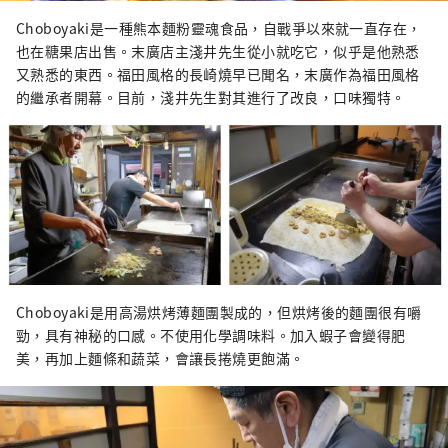
Choboyaki是一種熊本麵粉靈魂食品，自戰爭以來就一直存在，
也在糖果店出售。末廣店主淺井先生從小就吃它，似乎是他熟悉
又熟悉的東西。福田風格的長崎燒早已聞名，末廣作為福田風格
的繼承者開幕。目前，淺井先生對其進行了改良，口味獨特。
Choboyaki是用高湯烘烤薄麵團製成的，但烘烤後的麵團很有嚼
勁，具有神秘的口感。不使用化學調味料。加入蝦子會變得肥
美，再加上麵條和蔬菜，會讓長捲燒更飽滿。