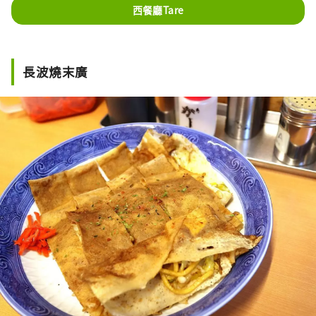
西餐廳Tare
長波燒末廣