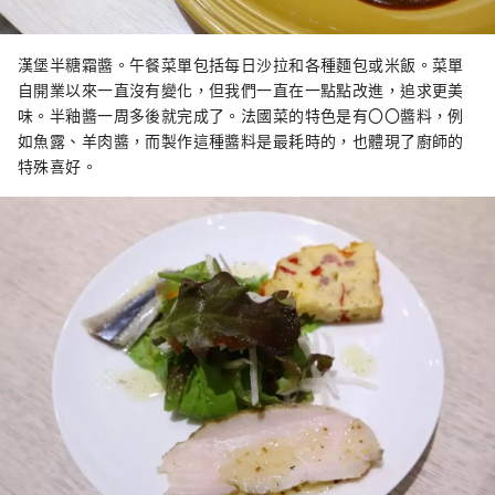
漢堡半糖霜醬。午餐菜單包括每日沙拉和各種麵包或米飯。菜單
自開業以來一直沒有變化，但我們一直在一點點改進，追求更美
味。半釉醬一周多後就完成了。法國菜的特色是有〇〇醬料，例
如魚露、羊肉醬，而製作這種醬料是最耗時的，也體現了廚師的
特殊喜好。