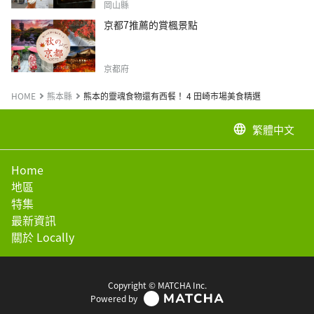
岡山縣
京都7推薦的賞楓景點
京都府
HOME
熊本縣
熊本的靈魂食物還有西餐！ 4 田崎市場美食精選
繁體中文
language
Home
地區
特集
最新資訊
關於 Locally
Copyright © MATCHA Inc.
Powered by