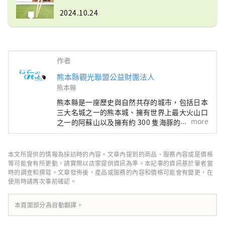
2024.10.24
作者
熊本縣觀光聯盟公益財團法人
熊本縣
熊本縣是一座歷史與自然共存的城市，包括日本
三大名城之一的熊本城、擁有世界上最大火山口
more
之一的阿蘇山以及擁有約 300 隻海豚的天草。
它是日本最著名的當地吉祥物熊本熊的故鄉，您
會很高興在城市的某個地方見到熊本熊！這裡也
是世界著名漫畫《海賊王》的作者尾田榮一郎的
本文所提供的情報為採訪時的內容。文章內提到的商品、服務內容或是價格
故鄉，在縣內隨處可見草帽海賊團的雕像。使用
等可能會有所更動，請實際以店家提供資訊為準。本記事的資訊基於筆者當
縣內各地的新鮮食材製作的食物和飲料都很美
時的調查和撰寫。文章發佈後，產品或服務的內容和價格可能會有變更，在
使用時請再次事前確認。
味。請來熊本縣看看，它會撫慰你的五種感官！
本頁面部分為自動翻譯。