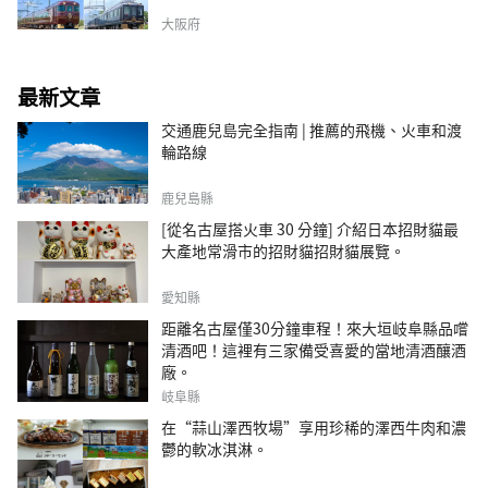
大阪府
最新文章
交通鹿兒島完全指南 | 推薦的飛機、火車和渡
輪路線
鹿兒島縣
[從名古屋搭火車 30 分鐘] 介紹日本招財貓最
大產地常滑市的招財貓招財貓展覽。
愛知縣
距離名古屋僅30分鐘車程！來大垣岐阜縣品嚐
清酒吧！這裡有三家備受喜愛的當地清酒釀酒
廠。
岐阜縣
在“蒜山澤西牧場”享用珍稀的澤西牛肉和濃
鬱的軟冰淇淋。