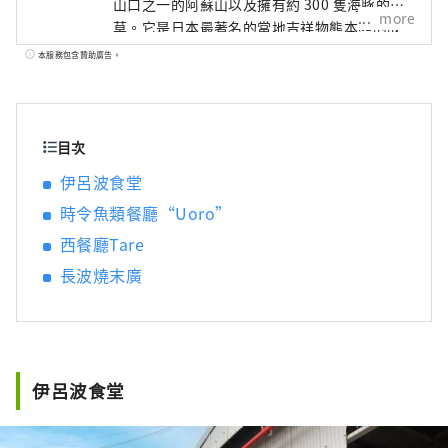
山口之一的阿蘇山以及擁有約 300 隻海豚的天
more
草。它是日本最著名的當地吉祥物熊本熊的故
鄉，您會很高興在城市的某個地方見到熊本
本服務包含贊助廣告。
熊！這裡也是世界著名漫畫《海賊王》的作者
尾田榮一郎的故鄉，在縣內隨處可見草帽海賊
團的雕像。使用縣內各地的新鮮食材製作的食
物和飲料都很美味。請來熊本縣看看，它會撫
目次
慰你的五種感官！
伊呂波食堂
時令魚類餐廳“Uoro”
西餐廳Tare
長波燒末廣
伊呂波食堂