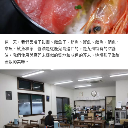
這一天，我們品嚐了甜蝦、鮭魚子、鮪魚、鰹魚、鮭魚、鯛魚、
章魚、魷魚和蔥。醬油是從鹿兒島進口的，是九州特有的甜醬
油。我們使用與磨芥末樣似的質地和味道的芥末，這增強了海鮮
蓋飯的美味。