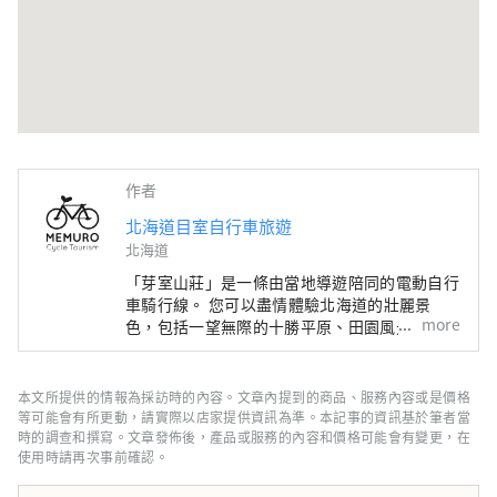
作者
北海道目室自行車旅遊
北海道
「芽室山莊」是一條由當地導遊陪同的電動自行
車騎行線。 您可以盡情體驗北海道的壯麗景
more
色，包括一望無際的十勝平原、田園風光以及已
被指定為國家公園的日高山脈，這趟騎行之旅定
會讓您畢生難忘。 除了體驗收割、乳牛養殖、
騎馬和品嚐當地美食的路線外，還有可以欣賞丘
本文所提供的情報為採訪時的內容。文章內提到的商品、服務內容或是價格
陵和大海的路線，並以芽室町和帶廣市為中心，
等可能會有所更動，請實際以店家提供資訊為準。本記事的資訊基於筆者當
覆蓋十勝地區的各個角落。 我們也很樂意根據
時的調查和撰寫。文章發佈後，產品或服務的內容和價格可能會有變更，在
使用時請再次事前確認。
您的時間和距離，為您提供客製化行程諮詢。
[由十勝PLUS一般社團法人經營]