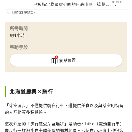
more
已被指定為國家公園的日高山脈，這趟騎行之
旅定會讓您畢生難忘。 除了體驗收割、乳牛養
本服務包含贊助廣告。
殖、騎馬和品嚐當地美食的路線外，還有可以
欣賞丘陵和大海的路線，並以芽室町和帶廣市
所需時間
為中心，覆蓋十勝地區的各個角落。 我們也很
約4小時
樂意根據您的時間和距離，為您提供客製化行
程諮詢。 [由十勝PLUS一般社團法人經營]
移動手段
景點位置
北海道農業×騎行
「芽室漫步」不僅提供騎自行車，還提供美食以及與芽室町特有
的人互動等多種體驗。
這次介紹的「步行感受芽室農耕」是騎著E-bike（電動自行車）
像步行一樣漫步在十勝美麗的鄉村地區。即使在小坂度上也很容