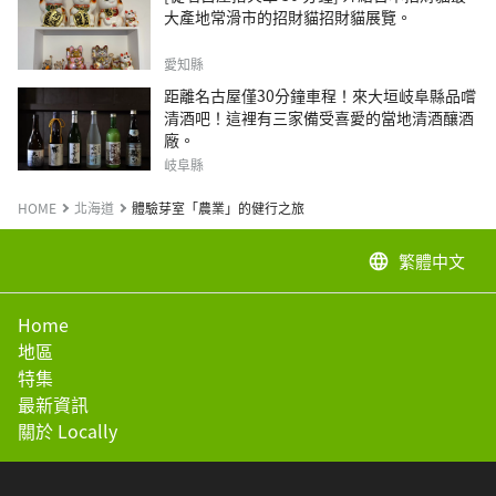
大產地常滑市的招財貓招財貓展覽。
愛知縣
距離名古屋僅30分鐘車程！來大垣岐阜縣品嚐
清酒吧！這裡有三家備受喜愛的當地清酒釀酒
廠。
岐阜縣
HOME
北海道
體驗芽室「農業」的健行之旅
繁體中文
language
Home
地區
特集
最新資訊
關於 Locally