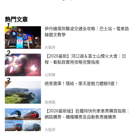
熱門文章
伊丹機場到難波交通全攻略｜巴士站・電車路
線圖文教學
大阪府
【2026最新】河口湖＆富士山煙火大會：日
程、看點與實用攻略完整指南
山梨縣
絕景寶庫！隱岐・摩天崖魅力體驗9選！
島根縣
【2026最新版】近鐵特快列車車票購買指南：
網路購票、櫃檯購票及自動售票機購票
大阪府