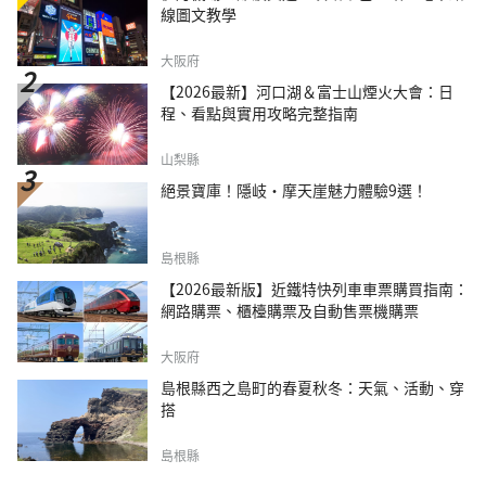
線圖文教學
大阪府
【2026最新】河口湖＆富士山煙火大會：日
程、看點與實用攻略完整指南
山梨縣
絕景寶庫！隱岐・摩天崖魅力體驗9選！
島根縣
【2026最新版】近鐵特快列車車票購買指南：
網路購票、櫃檯購票及自動售票機購票
大阪府
島根縣西之島町的春夏秋冬：天氣、活動、穿
搭
島根縣