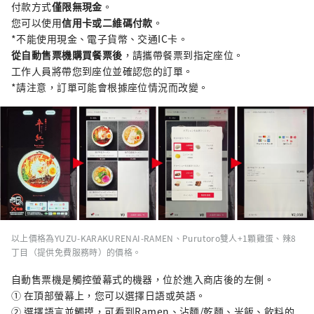
付款方式
僅限無現金
。
您可以使用
信用卡或二維碼付款
。
*不能使用現金、電子貨幣、交通IC卡。
從自動售票機購買餐票後
，請攜帶餐票到指定座位。
工作人員將帶您到座位並確認您的訂單。
*請注意，訂單可能會根據座位情況而改變。
以上價格為YUZU-KARAKURENAI-RAMEN、Purutoro雙人+1顆雞蛋、辣8
丁目（提供免費服務時）的價格。
自動售票機是觸控螢幕式的機器，位於進入商店後的左側。
① 在頂部螢幕上，您可以選擇日語或英語。
② 選擇語言並觸摸，可看到Ramen、沾麵/乾麵、米飯、飲料的