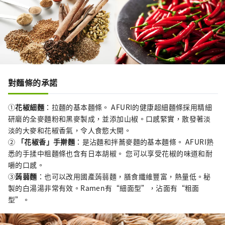
對麵條的承諾
①
花椒細麵
：拉麵的基本麵條。 AFURI的健康超細麵條採用精細
研磨的全麥麵粉和黑麥製成，並添加山椒。口感緊實，散發著淡
淡的大麥和花椒香氣，令人食慾大開。
②
「花椒香」手擀麵
：是沾麵和拌蕎麥麵的基本麵條。 AFURI熟
悉的手揉中粗麵條也含有日本胡椒。 您可以享受花椒的味道和耐
嚼的口感。
③
蒟蒻麵
：也可以改用國產蒟蒻麵，膳食纖維豐富，熱量低。秘
製的白湯湯非常有效。Ramen有“細面型”，沾面有“粗面
型”。