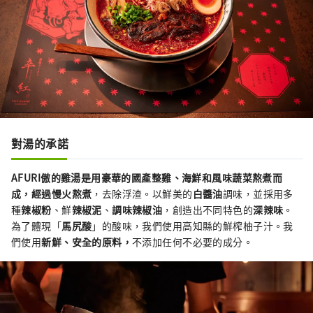
對湯的承諾
AFURI傲的雞湯是用豪華的國產整雞、海鮮和風味蔬菜熬煮而
成，經過慢火熬煮
，去除浮渣。以鮮美的
白醬油
調味，並採用多
種
辣椒粉
、鮮
辣椒泥
、
調味辣椒油
，創造出不同特色的
深辣味
。
為了體現「
馬尻酸
」的酸味，我們使用高知縣的鮮榨柚子汁。我
們使用
新鮮、安全的原料，
不添加任何不必要的成分。