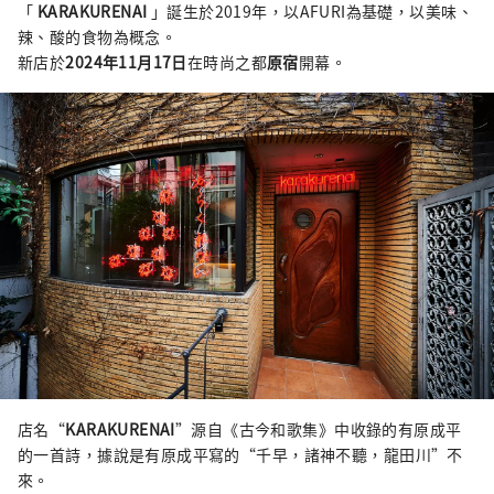
「
KARAKURENAI
」誕生於2019年，以AFURI為基礎，以美味、
辣、酸的食物為概念。
新店於
2024年11月17日
在時尚之都
原宿
開幕。
店名“
KARAKURENAI
”源自《古今和歌集》中收錄的有原成平
的一首詩，據說是有原成平寫的“千早，諸神不聽，龍田川”不
來。