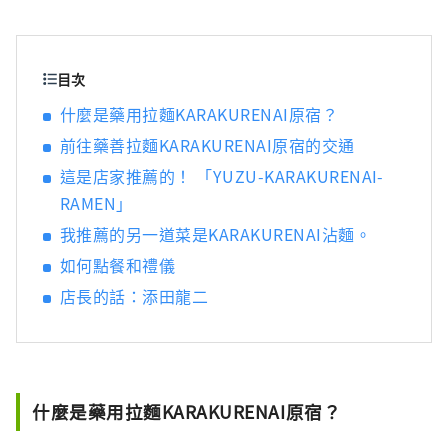
作為名人的同時保持身材。她主持出租受歡迎
的拉麵店的拉麵女孩協會，並於2015年在橫濱
紅磚倉庫舉辦了「第一屆拉麵女孩博覽會」。
該活動吸引了來自全國各地的熱門商店，此後
目次
在大阪、名古屋、東京、熊本和靜岡舉辦，總
什麼是藥用拉麵KARAKURENAI原宿？
共吸引了約75萬人參加。 2018年，成立
前往藥善拉麵KARAKURENAI原宿的交通
Ramen Switch株式會社，並發表全球首個拉麵
飾品品牌「ZURU+」。拉麵清酒《NOODLE
這是店家推薦的！ 「YUZU-KARAKURENAI-
SAKE -Shunka Autumn and Winter-》《Rice
RAMEN」
and Agave Craft Salmon for Ramen》的製作
我推薦的另一道菜是KARAKURENAI沾麵。
人和作者以及《Tokyo Ramen Collection》的
作者（正文社）
如何點餐和禮儀
店長的話：添田龍二
什麼是藥用拉麵KARAKURENAI原宿？