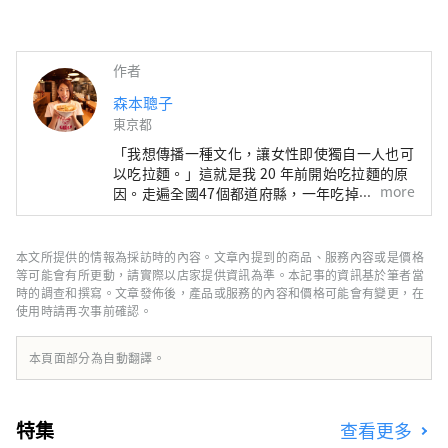
作者
森本聰子
東京都
「我想傳播一種文化，讓女性即使獨自一人也可
以吃拉麵。」這就是我 20 年前開始吃拉麵的原
more
因。走遍全國47個都道府縣，一年吃掉600多碗
的拉麵女孩。雖然外面有很多男性拉麵狂人，但
我們正在關注他的拉麵生活方式，他在作為名人
的同時保持身材。她主持出租受歡迎的拉麵店的
本文所提供的情報為採訪時的內容。文章內提到的商品、服務內容或是價格
拉麵女孩協會，並於2015年在橫濱紅磚倉庫舉
等可能會有所更動，請實際以店家提供資訊為準。本記事的資訊基於筆者當
辦了「第一屆拉麵女孩博覽會」。該活動吸引了
時的調查和撰寫。文章發佈後，產品或服務的內容和價格可能會有變更，在
使用時請再次事前確認。
來自全國各地的熱門商店，此後在大阪、名古
屋、東京、熊本和靜岡舉辦，總共吸引了約75
萬人參加。 2018年，成立Ramen Switch株式
本頁面部分為自動翻譯。
會社，並發表全球首個拉麵飾品品牌
「ZURU+」。拉麵清酒《NOODLE SAKE -
Shunka Autumn and Winter-》《Rice and
特集
查看更多
Agave Craft Salmon for Ramen》的製作人和