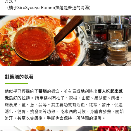
方式。
（柚子SiroSyouyu Ramen拉麵是普通的清湯）
對藥膳的執著
他似乎已經採納了
藥膳
的概念，並有意識地創造出
讓人吃起來感
覺良好的
拉麵。 所用藥材有柚子、辣椒、山椒、黑胡椒、肉桂、
羅漢果、薑、蔥、蒜等。其主要功效有活血、祛寒、發汗、促進
消化、健胃、抗發炎等功效。 吃東西的時候，身體會發熱，開始
流汗，甚至吃完飯後，手腳也會保持一段時間的溫暖。