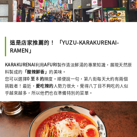
這是店家推薦的！ 「YUZU-KARAKURENAI-
RAMEN」
KARAKURENAI
利用
AFURI
製作清淡鮮湯的專業知識，展現天然原
料製成的
「酸辣鮮香」
的美味。
您可以選擇
0 至 8 的
辣度。順便說一句，第八街每天大約有兩個
挑戰者！最近，
愛吃辣的
人勢力很大，覺得八丁目不夠吃的人似
乎越來越多，所以他們也在準備特別的菜單。