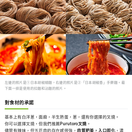
左邊的照片是①日本胡椒細麵，右邊的照片是②「日本胡椒香」手擀麵。最
下面一排是使用的拉麵和沾麵的照片。
對食材的承諾
基本上有白洋蔥，面麻，半生熟蛋，蔥，還有你選擇的叉燒。
你可以選擇叉燒，但我們推薦
Purutoro叉燒
。
儘管有辣味，但五花肉的存在感很強，
肉質肥美，入口即化
，濃