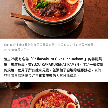
你可以選擇豬肉是普魯托羅還是雞肉茶。您還可以支付額外費用獲得
Purutoro 雙人房。
這是
28街有名為「Chihayaburu Oikazuchinokami」的特別菜
單，辣度極高，有YUZU-KARAKURENAI-RAMEN
。這是
一種特殊
的規格
，使用了所有辣味元素，並添加了自製的粗磨辣椒
。我們
只建議身體狀況良好且
喜歡吃辣的
人嘗試此產品。