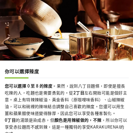
你可以選擇辣度
您可以選擇 0 至 8 的辣度
。果然，說到八丁目麵條，即使是擅長
吃辣的人，吃麵也是需要勇氣的。從
2丁目
左右開始可能是個好主
意。桌上有特辣辣椒油、黃金香料（原咖哩味香料）、山椒辣椒
油，可以和碗裡的辣味結合調整自己喜歡的辣度。您還可以用生
薑和蘋果醋使味道變得醇厚，因此您可以享受各種客製化。
0丁目
的湯頭是染成赤，但
顏色是用辣椒做的，不辣
，所以你可以
享受赤拉麵而不感到辣，這是一種獨特的享受KARAKURENAI的