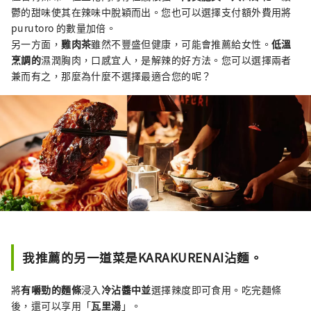
鬱的甜味使其在辣味中脫穎而出。您也可以選擇支付額外費用將
purutoro 的數量加倍。
另一方面，
雞肉茶
雖然不豐盛但健康，可能會推薦給女性。
低溫
烹調的
濕潤胸肉，口感宜人，是解辣的好方法。您可以選擇兩者
兼而有之，那麼為什麼不選擇最適合您的呢？
我推薦的另一道菜是KARAKURENAI沾麵。
將
有嚼勁的麵條
浸入
冷沾醬中並
選擇辣度即可食用。吃完麵條
後，還可以享用「
瓦里湯
」。