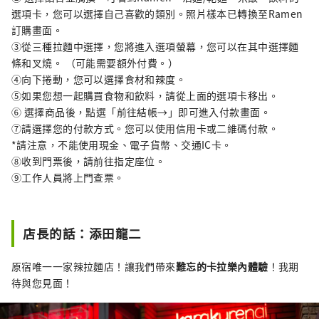
選項卡，您可以選擇自己喜歡的類別。照片樣本已轉換至Ramen
訂購畫面。
③從三種拉麵中選擇，您將進入選項螢幕，您可以在其中選擇麵
條和叉燒。 （可能需要額外付費。）
④向下捲動，您可以選擇食材和辣度。
⑤如果您想一起購買食物和飲料，請從上面的選項卡移出。
⑥ 選擇商品後，點選「前往結帳→」即可進入付款畫面。
⑦請選擇您的付款方式。您可以使用信用卡或二維碼付款。
*請注意，不能使用現金、電子貨幣、交通IC卡。
⑧收到門票後，請前往指定座位。
⑨工作人員將上門查票。
店長的話：添田龍二
原宿唯一一家辣拉麵店！讓我們帶來
難忘的卡拉樂內體驗
！我期
待與您見面！