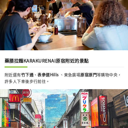
藥膳拉麵KARAKURENAI原宿附近的景點
附近還有
竹下通
、
表參道Hills
、東急廣場
原宿原門
等購物中央，
許多人下車後步行前往。