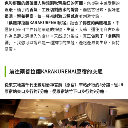
色彩鮮豔的飯碗讓人聯想到秋葉染紅的河面
。您從碗中感受到的
溫暖
。柚子的
香氣
。
工匠切割熱水的聲音
。雖然它很辣，但味道
很深，營養豐富
。每一種都
刺激五種感官
並刺激食慾。
「
藥膳禪拉麵KARAKURENAI原宿
」融合了
傳統的藥膳概念
，不
僅使用來自世界各地嚴選的辣椒、生薑、大蒜，還使用自古以來
作為長壽之源攝入的食材。天然成分製成，真正
做到了「食藥同
源
」。我想可以說它是一種獨特的拉麵，邊吃邊滋養生命、保持
健康。
前往藥善拉麵KARAKURENAI原宿的交通
從東京地鐵千代田線明治神宮前（原宿）車站步行約4分鐘
。
從JR
原宿站東口步行約7分鐘
。
從原宿站竹下口步行約9分鐘
。