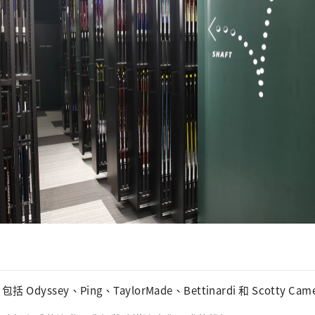
dyssey、Ping、TaylorMade、Bettinardi 和 Scotty Cam