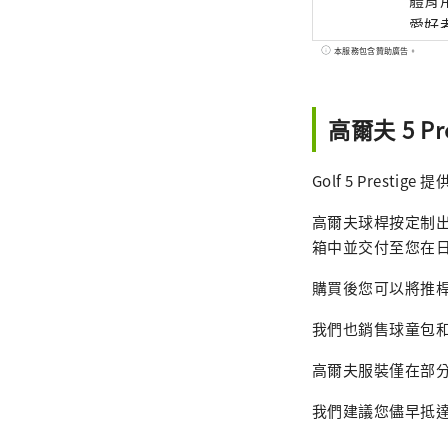
愛好
本服務包含贊助廣告。
高爾夫 5 Pr
Golf 5 Presti
高爾夫球桿按定制
箱中並交付至您在
購買後您可以將推桿
我們也銷售球童包
高爾夫服裝僅在部
我們建議您儘早抵