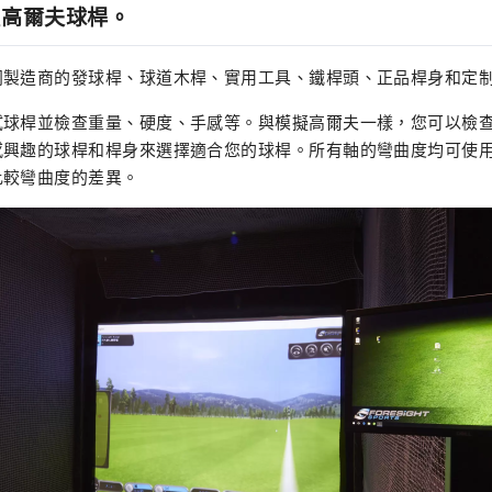
種高爾夫球桿。
同製造商的發球桿、球道木桿、實用工具、鐵桿頭、正品桿身和定
試球桿並檢查重量、硬度、手感等。與模擬高爾夫一樣，您可以檢
興趣的球桿和桿身來選擇適合您的球桿。所有軸的彎曲度均可使用（
比較彎曲度的差異。