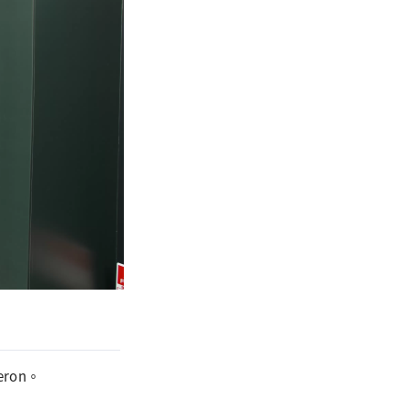
eron。