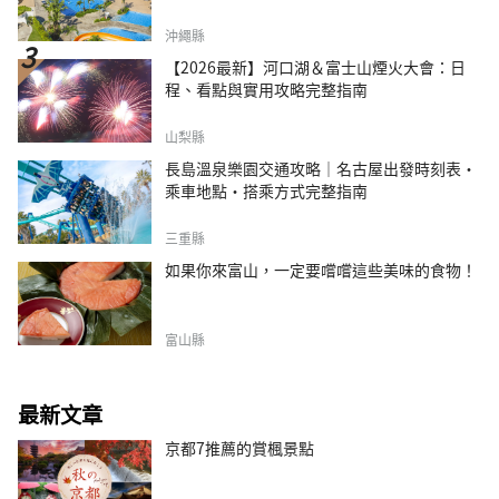
沖繩縣
【2026最新】河口湖＆富士山煙火大會：日
程、看點與實用攻略完整指南
山梨縣
長島溫泉樂園交通攻略｜名古屋出發時刻表・
乘車地點・搭乘方式完整指南
三重縣
如果你來富山，一定要嚐嚐這些美味的食物！
富山縣
最新文章
京都7推薦的賞楓景點