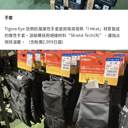
手套
Tigora Eye 防熱防風彈性手套是用吸濕發熱「I Heat」材質製成
的彈性手套。該結構採用絕緣材料“Shield-Tech(R)”，讓指尖
保持溫暖。 （含稅價2,999日圓）