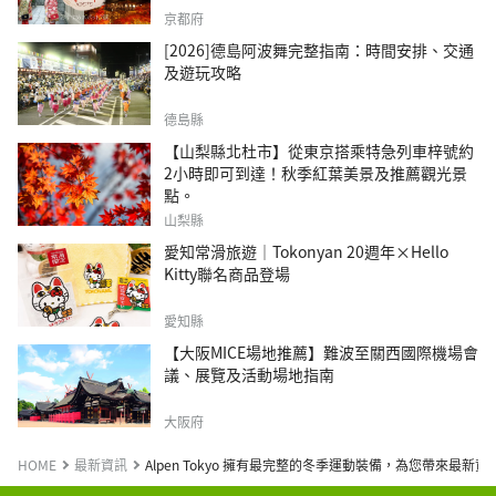
京都府
[2026]德島阿波舞完整指南：時間安排、交通
及遊玩攻略
德島縣
【山梨縣北杜市】從東京搭乘特急列車梓號約
2小時即可到達！秋季紅葉美景及推薦觀光景
點。
山梨縣
愛知常滑旅遊｜Tokonyan 20週年×Hello
Kitty聯名商品登場
愛知縣
【大阪MICE場地推薦】難波至關西國際機場會
議、展覽及活動場地指南
大阪府
HOME
最新資訊
Alpen Tokyo 擁有最完整的冬季運動裝備，為您帶來最新資