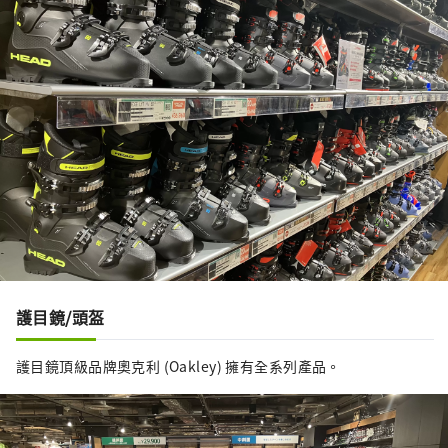
護目鏡/頭盔
護目鏡頂級品牌奧克利 (Oakley) 擁有全系列產品。