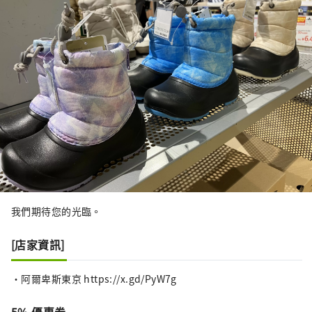
我們期待您的光臨。
[店家資訊]
・阿爾卑斯東京 https://x.gd/PyW7g