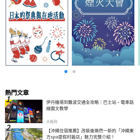
熱門文章
伊丹機場到難波交通全攻略｜巴士站・電車路
線圖文教學
大阪府
【沖繩住宿推薦】改裝後煥然一新的「沖繩東
方spa度假村飯店」魅力完整介紹！